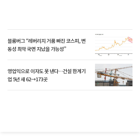
블룸버그 “레버리지 거품 빠진 코스피, 변
동성 최악 국면 지났을 가능성”
영업익으로 이자도 못 낸다…건설 한계기
업 5년 새 62→173곳