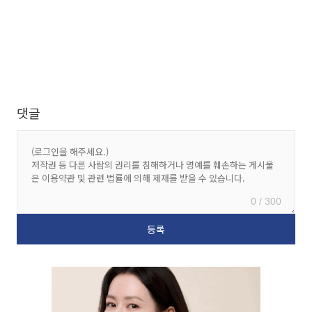
댓글
0 / 300