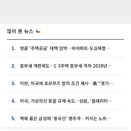
많이 본 뉴스
영끌 '주택공급' 대책 임박⋯비아파트·도심복합까지 총동원
1.
종부세 개편에도…1·3주택 종부세 격차 2028년부터 확대
2.
이란, 미국에 호르무즈 합의 조건 제시…美 “경기 아직 안 끝나” [종합]
3.
미국, 가상자산 포괄 규제 속도…상원, ‘클래리티법’ 9월 절차투표 추진
4.
맥북 품은 삼성에 ‘중국산’ 맹추격⋯커지는 노트북 OLED 시장
5.