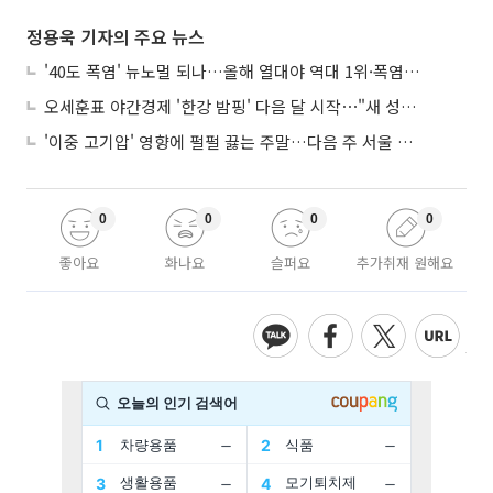
정용욱 기자의 주요 뉴스
'40도 폭염' 뉴노멀 되나…올해 열대야 역대 1위·폭염일수 평년 3배 넘어
오세훈표 야간경제 '한강 밤핑' 다음 달 시작⋯"새 성장동력 만들 것"
'이중 고기압' 영향에 펄펄 끓는 주말…다음 주 서울 포함 서쪽이 더 덥다
0
0
0
0
좋아요
화나요
슬퍼요
추가취재 원해요