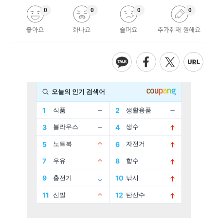
0
0
0
0
좋아요
화나요
슬퍼요
추가취재 원해요