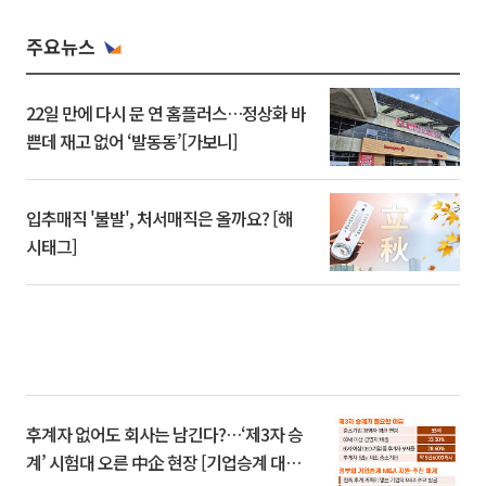
주요뉴스
22일 만에 다시 문 연 홈플러스…정상화 바
쁜데 재고 없어 ‘발동동’[가보니]
입추매직 '불발', 처서매직은 올까요? [해
시태그]
후계자 없어도 회사는 남긴다?…‘제3자 승
계’ 시험대 오른 中企 현장 [기업승계 대전