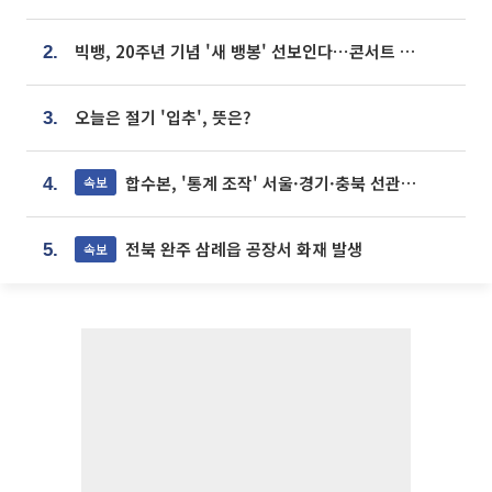
빅뱅, 20주년 기념 '새 뱅봉' 선보인다⋯콘서트 앞두고 팝업 개최
2.
오늘은 절기 '입추', 뜻은?
3.
합수본, '통계 조작' 서울·경기·충북 선관위 등 추가 압수수색
속보
4.
전북 완주 삼례읍 공장서 화재 발생
속보
5.