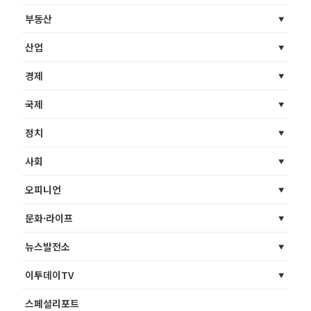
부동산
산업
경제
국제
정치
사회
오피니언
문화·라이프
뉴스발전소
이투데이TV
스페셜리포트