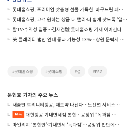
롯데홈쇼핑, 프리미엄·맞춤형 선물 가득한 ‘마구드림 페스타’ 설 특집전
롯데홈쇼핑, 고객 원하는 상품 더 빨리·더 쉽게 찾도록 ‘앱 개편’
탈TV·수익성 집중⋯김재겸號 롯데홈쇼핑 기세 이어간다
美 클래리티 법안 연내 통과 가능성 13%…상원 문턱서 제동
#롯데홈쇼핑
#롯데쇼핑
#설
#ESG
문현호 기자의 주요 뉴스
새출발 트리니티항공, 재도약 나선다…노선별 서비스 차별화
대한항공 기내면세점 통합…공정위 “독과점 여부 따진다”
단독
마일리지 ‘통합안’·기내면세 ‘독과점’…공정위 판단에 쏠린 눈