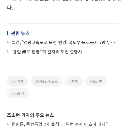
다.
관련 뉴스
특검, '양평고속도로 노선 변경' 국토부·도로공사 7명 무더기 기소
‘경험 無도 환영’ 첫 일자리 도전 설명서
#김건희
#양평고속도로
#특혜
#국토부
#민중기
조소현 기자의 주요 뉴스
원희룡, 종합특검 2차 출석…“위법 수사 단호히 대처”