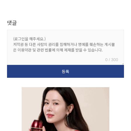
댓글
0 / 300