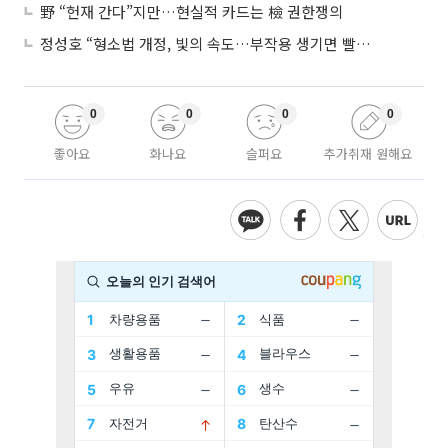
野 “헌재 간다”지만…현실적 카드는 檢 권한쟁의
정성호 “형소법 개정, 빛의 속도…부작용 생기면 빨리 고쳐야”
0
0
0
0
좋아요
화나요
슬퍼요
추가취재 원해요