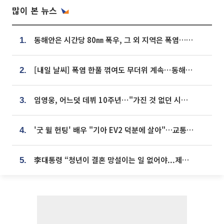
많이 본 뉴스
동해안은 시간당 80㎜ 폭우, 그 외 지역은 폭염…‘극과 극 날씨’
1.
[내일 날씨] 폭염 한풀 꺾여도 무더위 계속⋯동해안 이틀 연속 비
2.
임영웅, 어느덧 데뷔 10주년⋯"가진 것 없던 시절, 내 앞엔 20명의 팬뿐"
3.
'굿 윌 헌팅' 배우 "기아 EV2 덕분에 살아"…교통사고 후 안전성 극찬
4.
李대통령 “청년이 결혼 망설이는 일 없어야...제도상 불이익 조사”
5.