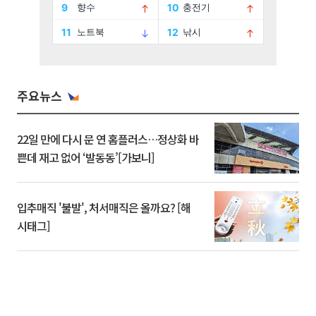
주요뉴스
22일 만에 다시 문 연 홈플러스…정상화 바
쁜데 재고 없어 ‘발동동’[가보니]
입추매직 '불발', 처서매직은 올까요? [해
시태그]