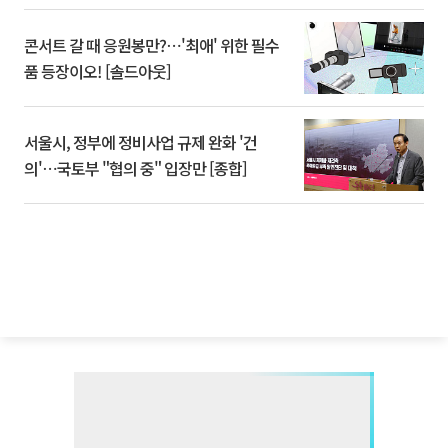
콘서트 갈 때 응원봉만?⋯'최애' 위한 필수
품 등장이오! [솔드아웃]
서울시, 정부에 정비사업 규제 완화 '건
의'⋯국토부 "협의 중" 입장만 [종합]