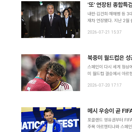
'또' 연장된 종합특검
내란·김건희·채해병 등 3
재차 연장됐다. 지난 2월 출범 이후 
주도로 '윤석열·김건희에 
2026-07-21 15:37
북중미 월드컵은 성
스페인이 다시 세계 정상에 섰습니다. 20일(이하 한국시간) 열린 20
미 월드컵 결승에서 아르헨
를 들어 올렸는데요. 스페
2026-07-20 17:17
니다. 이번 대회는 참
메시 우승이 곧 FI
포클랜드 영유권부터 FIF
주목 아르헨티나와 스페인이 맞대결을 펼치는 19일(현지시간) 북중미 2026 월드컵 결승전은 축구