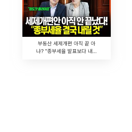
부동산 세제개편 아직 끝 아
냐? "종부세율 발표보다 내릴
것" 장기거주·양도세 전망 I 집
땅지성 I 김인만, 진미윤