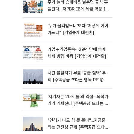
주가 눌러 승계비용 낮추던 공식 흔
들린다…저PBR·EB에 세금 역풍 [기
업승계 대전환]
‘누가 물려받느냐’보다 ‘어떻게 이어
가느냐” [기업승계 대전환]
가업→기업존속⋯29년 만에 승계
세제 방향 바꿔 [기업승계 대전환]
시간 불일치가 부를 ‘공급 절벽’ 우
려 [주택공급 또다른 병목 PF]③
'자기자본 20% 룰'의 역설…옥석가
리기 거세진다 [주택공급 또다른 병
목 PF] ②
"인허가 나도 삽 못 뜬다"…자금줄
죄는 건전성 규제 [주택공급 또다른