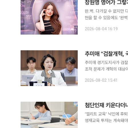
장원영 영어가 그렇
완.벽. 다가갈 수 없지만 다가가야만 ‘입’을 뗄 수 있는 마의 언어. 몇 개의 단어로도 충분히 의사 표
현을 할 수 있음에도 ‘완
두에게 해당하죠. 현지에서
2026-08-04 16:19
도 말입니다. 요
추미애 "검찰개혁, 
추미애 경기도지사가 검찰
조적 문제가 개혁의 대상이었다는 진단도 함께
을 통해 밝힌 내용에 따르
2026-08-02 15:41
것"이라고
‘엘리트 교육’ 낙인에 후
영재교육 투자는 계속돼야” 정부가 AI·반도체 등 첨단산업 인재 양성을 국가 경쟁력의 핵심
내세우고 있지만, 정작 