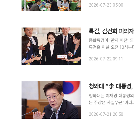
벌 통상환경 변화와 공급망
2026-07-23 05:00
어진 시장과 한류 확산을 
특검, 김건희 피의자 
종합특검이 ‘관저 이전’ 의혹과 관
특검은 이날 오전 10시부
신분으로 특검에 소환돼 조사받는 것은 이번이
2026-07-22 09:11
과정에서 종합건설면허가 
청와대 “李 대통령,
청와대는 이재명 대통령의
는 주장은 사실무근”이라고 했다. 청와대 대변인실은 21일 언론 공지를 통해
해 등기 이전을 했으며 
2026-07-21 20:50
밝혔다. 이어 “근저