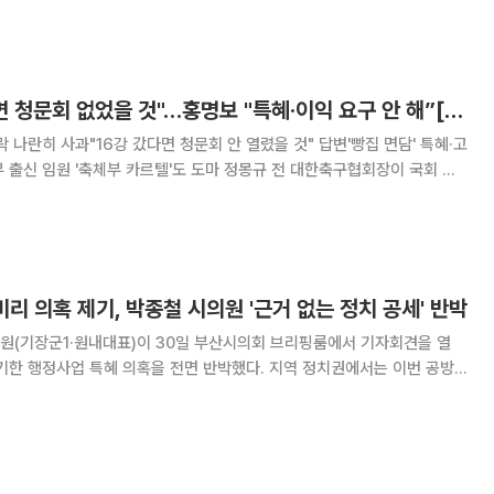
기회의 형평성을 강조하는 정책 기조 속에
정몽규 "16강 갔으면 청문회 없었을 것"…홍명보 "특혜·이익 요구 안 해”[종합]
 나란히 사과"16강 갔다면 청문회 안 열렸을 것" 답변'빵집 면담' 특혜·고
체부 카르텔'도 도마 정몽규 전 대한축구협회장이 국회 청
월드컵 조별리그 탈락을 사과하면서도 "대표팀이 16강에 진출했다면 청문
라고 말했다. 홍명보 전 축구대표
비리 의혹 제기, 박종철 시의원 '근거 없는 정치 공세' 반박
원(기장군1·원내대표)이 30일 부산시의회 브리핑룸에서 기자회견을 열
업 특혜 의혹을 전면 반박했다. 지역 정치권에서는 이번 공방
세력과의 전쟁'을 선언한 더불어민주당 소속 신임 군수와 이를 '근거 없는 정
 시의원 간 충돌로 보고 있다. 지난 6