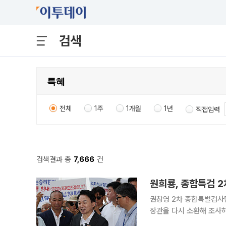
검색
전체
1주
1개월
1년
직접입력
검색결과 총
7,666
건
원희룡, 종합특검 2
권창영 2차 종합특별검사
장관을 다시 소환해 조사하고 있다. 6일 법조계에 따르면 특검팀은 이날 
을 직권남용 혐의 피의자 