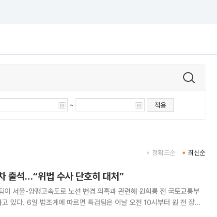
~
적용
정확도순
최신순
차 출석…“위법 수사 단호히 대처”
팀이 서울-양평고속도로 노선 변경 의혹과 관련해 원희룡 전 국토교통부
오전 10시부터 원 전 장관
신분으로 불러 조사하고 있다. 지난달 23일 첫 소환 조사 이후 14일 만이