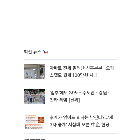
최신 뉴스
아파트 전세 밀려난 신혼부부⋯오피
스텔도 월세 100만원 시대
'입추'에도 39도⋯수도권ㆍ강원ㆍ
전라 폭염 [날씨]
후계자 없어도 회사는 남긴다?…‘제
3자 승계’ 시험대 오른 中企 현장
[기업승계 대전환]