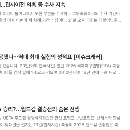
...관저이전 의혹 등 수사 지속
대 특검이 들여다보지 못한 부분을 수사하는 2차 종합특검의 수사 기간이
이번이 세 차례 기간 연장이다. 21일 오후 국회는 더불어민주당
의한 내란·외환 및 국정농단 행위의 진상규명을 위한 특별검사 임명 등에
관한 법률' 개정안을 표결에 부치고 가결 처리했다. 이에 따
공했나⋯역대 최대 실험의 성적표 [이슈크래커]
26 국제축구연맹(FIFA) 북중
티나를 연장 끝에 1-0으로 꺾으며 2010년 이후 16년 만에 우승 트로피
인은 통산 두 번째 우승을 완성하며 이번 대회의 마지막 장면을 장식했습
가국이 기존 32개국에서 48개국
FA 승리?…월드컵 결승전의 숨은 전쟁
A-UEFA 주도권 경쟁까지결승전 관람 트럼프…‘반트럼프’ 산체스와 만남