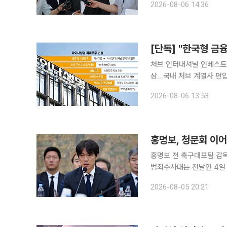
2026-08-06 14:36
다. 원 전 장관은 이날
처브 인터내셔널 인베스트
상…국내 처브 계열사 편입 가능성↑ 라이나생명이 최대주주를 처브
경하며 국내 금융지주 체
2026-08-06 13:53
설립해 계열 보험사들을 
홍명보, 청문회 이어
홍명보 전 축구대표팀 감독이 경찰 조사를 받았다.
범죄수사대는 전날인 4일 홍 
전 감독에 대한 고발 혐의
2026-08-05 20:21