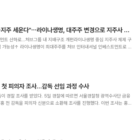
 오전 종합특검 사무실 앞에서 기자들과
[단독] "한국형 금융지주 세운다"⋯라이나생명, 대주주 변경으로 지주사 전환 첫발
먼트 산하로…처브그룹 내 지배구조 개편라이나생명 중심 지주사 체제 구
 인터내셔널 인베스트먼트로 변
제 구축에 첫발을 내디뎠다. 이번 최대주주 변경은 향후 국내 금융지주사를
통합 관리하고 경영 효율성을 높이기 위한 사전 작업으로
 첫 피의자 조사…감독 선임 과정 수사
 5일 경찰에 따르면 서울경찰청 광역수사단 금융
전 감독을 피의자 신분으로 소환해 조사를 진행했다. 이번 조사는 홍
를 비롯해 감독 선임 과정 전반에 대한 참고인 조사도 함께 진행됐다. 홍 전
감독이 경찰 조사를 받은 것은 이번이 처음이다. 앞서 시