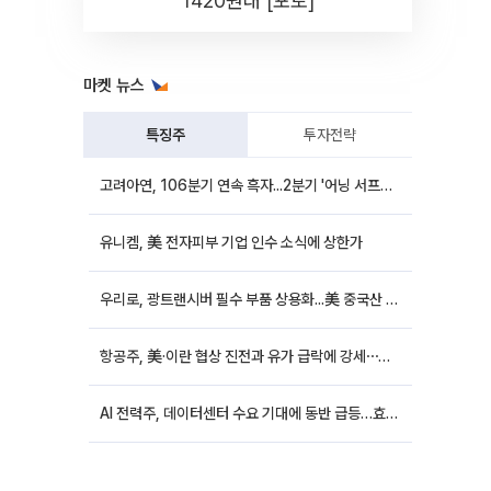
1420원대 [포토]
마켓 뉴스
특징주
투자전략
고려아연, 106분기 연속 흑자...2분기 '어닝 서프라이즈'에 장 초반 12%대 강세
유니켐, 美 전자피부 기업 인수 소식에 상한가
우리로, 광트랜시버 필수 부품 상용화...美 중국산 퇴출 추진에 상승세
항공주, 美·이란 협상 진전과 유가 급락에 강세⋯한진칼 8%↑
AI 전력주, 데이터센터 수요 기대에 동반 급등…효성중공업 10%↑