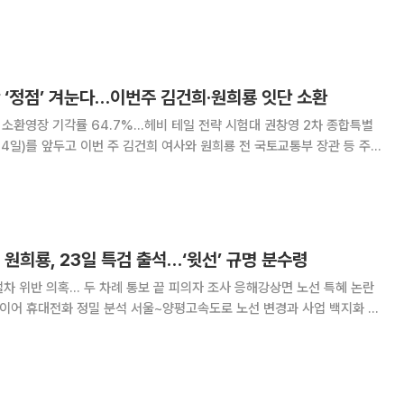
·권력 다툼이 뒤엉킨 글로벌 무대가 될 것으로 전망된다. 아르헨티나는
 자국 영토라고 주장하는 포클랜드
 ‘정점’ 겨눈다…이번주 김건희·원희룡 잇단 소환
영장 기각률 64.7%…헤비 테일 전략 시험대 권창영 2차 종합특별
4일)를 앞두고 이번 주 김건희 여사와 원희룡 전 국토교통부 장관 등 주요
아 소환한다. 권 특검이 예고한 ‘헤비 테일(Heavy Tail)’ 전략에 따라
핵심 인물 조사가 막바지에
 원희룡, 23일 특검 출석…‘윗선’ 규명 분수령
차 위반 의혹… 두 차례 통보 끝 피의자 조사 응해강상면 노선 특혜 논란
석 서울~양평고속도로 노선 변경과 사업 백지화 과
인 원희룡 전 국토교통부 장관이 특검 포토라인에 선다. 권창영 2차
공지를 통해 원 전 장관이 이달 23일