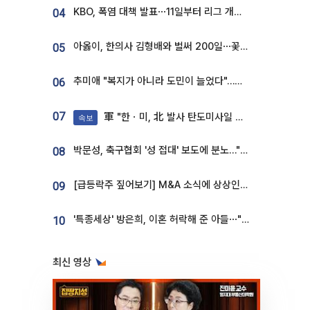
KBO, 폭염 대책 발표⋯11일부터 리그 개시ㆍ경기 오후 7시 시작
04
아옳이, 한의사 김형배와 벌써 200일⋯꽃다발 들고 "프러포즈 아냐"
05
추미애 "복지가 아니라 도민이 늘었다"…재정난 책임론 정면돌파
06
07
軍 "한ㆍ미, 北 발사 탄도미사일 제원 정밀분석 중"
속보
박문성, 축구협회 '성 접대' 보도에 분노…"다 말아먹으려고 작정했나"
08
[급등락주 짚어보기] M&A 소식에 상상인증권ㆍ유니켐 ‘상한가’⋯유증 제동 걸린 SK디앤디↑
09
'특종세상' 방은희, 이혼 허락해 준 아들⋯"너무 잘 커줬다" 오열
10
최신 영상