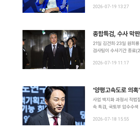
를 넘어 정치·외교·영토 분쟁
2026-07-19 13:27
잉글랜드와의 준경실전에서
종합특검, 수사 막판
21일 김건희·23일 원희룡 소환
검사팀이 수사기간 종료(2
의혹의 ‘정점’ 인물들을 잇달
2026-07-19 11:17
수사 후반부로 미뤄뒀던 
‘양평고속도로 의혹’
사업 백지화 과정서 적법절
속 특검, 국토부 압수수색 이어 휴대전화 정밀 분
정을 둘러싼 의혹의 핵심 인물
2026-07-18 15:55
종합특검팀은 18일 언론 