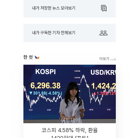
내가 저장한 뉴스 모아보기
내가 구독한 기자 전체보기
한 컷
코스피 4.58% 하락, 환율