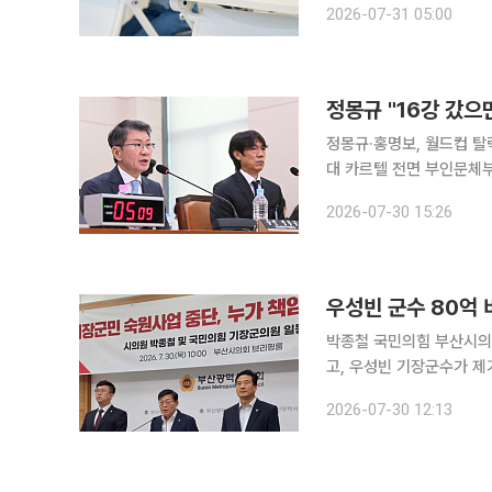
2026-07-31 05:00
는 지적이 나온다. 교육 
정몽규·홍명보, 월드컵 탈락
대 카르텔 전면 부인문체부 출신 임원 '축
문회에서 2026 북중미 
2026-07-30 15:26
회는 열리지 않았을 것"이
우성빈 군수 80억 
박종철 국민의힘 부산시의
고, 우성빈 기장군수가 제기한 행정사
을, 취임 3주 만에 '토호
2026-07-30 12:13
치 공세'로 규정한 국민의힘