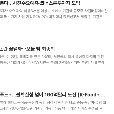
 손본다…사전수요예측·코너스톤투자자 도입
투자자 수요 파악 허용6개월 이상 보호예수 기관에 공모주 사전배정이해관
O) 과정에서 증권신고서 제출 전 기관투자
 보유를 약속한 기관에 공모주를 사전 배정할 수 있는 제도가 도입된다. 공
고 상장 직후 매도물량 집중에 따른 주
혜 논란 끝낼까⋯오늘 밤 최종회
출근!'이 28일 최종회를 앞둔 가운데, 서인국의 퇴사 결심이 마지막 관전
를 맞는 모습이 그려졌다. 연애 사실이 알려진 뒤 차지윤은
구'라는 시선 속에 놓였고,
70억달러 신기록 K푸드+…불확실성 넘어 160억달러 도전 [K-Food+ 수출 새판 짜기①]
 역대 최대…농식품·농산업 동반 성장FTA·한류 타고 중동·중남미·유럽 확
도정부 7070억원·민관 기획단 가동…식품 넘어 기술·서비스 수출로 글로