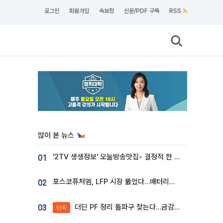
로그인
회원가입
속보창
신문/PDF 구독
RSS
많이 본 뉴스
'2TV 생생정보' 오늘방송맛집- 결정적 한 수, 3종 메밀면! 메밀 소바 맛집 '의○○○○'
01
포스코퓨처엠, LFP 시장 뚫었다…배터리사와 대규모 장기 공급 합의
02
더딘 PF 정리 돌파구 찾는다…금감원, 1년 반 만에 매각설명회 재개
03
단독