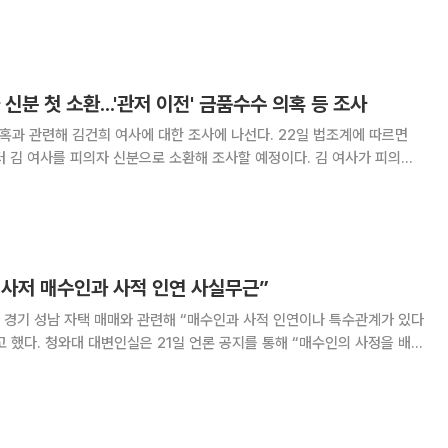
 불안, 환율·물류비 상승에도 K푸드+ 수출은 자유무역협정(FTA)으로 넓
발판으로 성장세를 이어가고 있다. 라
신분 첫 소환...'관저 이전' 금품수수 의혹 등 조사
련해 김건희 여사에 대한 조사에 나선다. 22일 법조계에 따르면
터 김 여사를 피의자 신분으로 소환해 조사할 예정이다. 김 여사가 피의자
 처음이다. 특검은 2022년 청와대 관저를 이전하는
없는 업체 21그램이 사업을 따내는 특
 사저 매수인과 사적 인연 사실무근”
 경기 성남 자택 매매와 관련해 “매수인과 사적 인연이나 특수관계가 있다
 “매수인의 사정을 배려
근저당 설정은 거래 당사자들의 민사상 합의에 따라 투명하게 진행됐다”고
당 설정은 10월 말에 처리될 미지급 잔금에