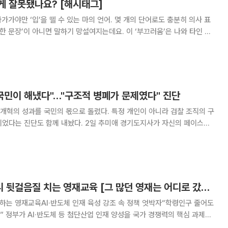
게 잘못됐나요? [해시태그]
벽한 문장’이 아니면 말하기 망설여지는데요. 이 ‘부끄러움’은 나와 타인 모
 나고 자란 원어민이 아닌 이상 ‘약간의 어색함’은 어쩔 수 없는 부분임에
즘은 유치원에서부터 입시(?)를
국민이 해냈다"…"구조적 병폐가 문제였다" 진단
개혁의 성과를 국민의 몫으로 돌렸다. 특정 개인이 아니라 검찰 조직의 구
 내놨다. 2일 추미애 경기도지사가 자신의 페이스북
면, 추 지사는 검찰개혁 논의와 관련해 "검찰 해체와 개혁은 국민이 해낸
 적었다. 추 지사는 문제의 본질을 개인이 아닌 구조에서 찾
첨단인재 키운다더니 뒷걸음질 치는 영재교육 [그 많던 영재는 어디로 갔나 ③]
퇴하는 영재교육AI·반도체 인재 육성 강조 속 정책 엇박자“학령인구 줄어도
 과제로
미래 인재를 조기에 발굴하는 영재교육은 정책 우선순위에서 밀려나고 있다