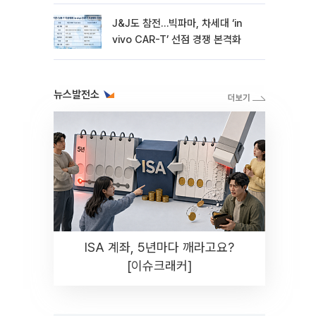
병목 PF]①
J&J도 참전…빅파마, 차세대 ‘in
vivo CAR-T’ 선점 경쟁 본격화
뉴스발전소
ISA 계좌, 5년마다 깨라고요?
[이슈크래커]