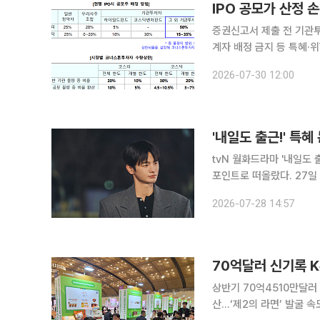
IPO 공모가 산정
증권신고서 제출 전 기관
계자 배정 금지 등 특혜·위험 떠넘기기 차단 기업공개(IP
자 수요를 파악하고, 장기
2026-07-30 12:00
모가 산정의 합리성을 높이
'내일도 출근!' 특
tvN 월화드라마 '내일도 
포인트로 떠올랐다. 27일 방송된 11회에서는 강시우(서인국 분)와 차지윤(박지현 분)이 사내 연애를
공개한 이후 특혜 논란에 휘말리며 위기
2026-07-28 14:57
회사에서 '강시우의 여자친
상반기 70억4510만달러
산…‘제2의 라면’ 발굴 속