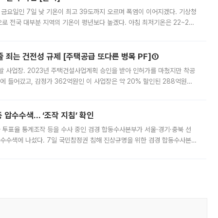
 금요일인 7일 낮 기온이 최고 39도까지 오르며 폭염이 이어지겠다. 기상청
로 전국 대부분 지역의 기온이 평년보다 높겠다. 아침 최저기온은 22~27
 대부분 지역에 폭염특보가 발효된 가운데 최고체감온도는 35도 안팎까지 올라
줄 죄는 건전성 규제 [주택공급 또다른 병목 PF]①
발 사업장. 2023년 주택건설사업계획 승인을 받아 인허가를 마쳤지만 착공
에 들어갔고, 감정가 362억원인 이 사업장은 약 20% 할인된 288억원에
 현재는 4차 공매를 위한 조건 협의가 진행 중이다. 수도권의 주요 주거 배
 압수수색… ‘조작 지침’ 확인
와 투표율 통계조작 등을 수사 중인 검경 합동수사본부가 서울·경기·충북 선
 압수수색에 나섰다. 7일 국민참정권 침해 진상규명을 위한 검경 합동수사본
추가 증거 확보를 위해 중앙선관위, 서울시·경기도·충청북도 선관위, 김포시