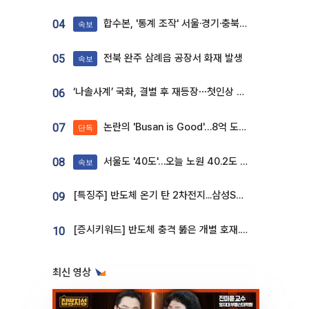
합수본, '통계 조작' 서울·경기·충북 선관위 등 추가 압수수색
04
속보
전북 완주 삼례읍 공장서 화재 발생
05
속보
‘나솔사계’ 국화, 결별 후 재등장⋯첫인상 투표 휩쓸고 ‘인기녀’ 등극
06
논란의 'Busan is Good'…8억 도시브랜드, 용산 대통령실 CI 업체가 수행
07
단독
서울도 '40도'…오늘 노원 40.2도 기록
08
속보
[특징주] 반도체 온기 탄 2차전지...삼성SDI, 장 초반 7% 넘게 껑충
09
[증시키워드] 반도체 충격 뚫은 개별 호재...포스코퓨처엠·에코프로·한화솔루션 '눈길'
10
최신 영상