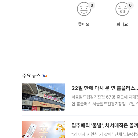
0
0
좋아요
화나요
주요 뉴스
22일 만에 다시 문 연 홈플러스
서울월드컵경기장점 67명 출근해 재개점 
연 홈플러스 서울월드컵경기장점. 7일 
우유, 과일 같은 신선식품이 차근차근 자
입추매직 '불발', 처서매직은 올
“와 이제 시원한 거 같아” 단체 ‘뇌손상