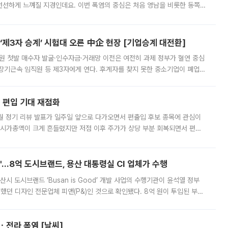
 선선하게 느껴질 지경인데요. 이번 폭염의 중심은 처음 영남을 비롯한 동쪽
 북서풍이 산맥을 넘어 영남 쪽으로 내려오면서 뜨겁고 건조해졌는데요.
제3자 승계’ 시험대 오른 中企 현장 [기업승계 대전환]
지원 첫발 매수자 발굴·인수자금·거래망 이전은 여전히 과제 정부가 혈연 중심
장기근속 임직원 등 제3자에게 연다. 후계자를 찾지 못한 중소기업이 폐업
해 기술과 일자리를 남기도록 하겠다는 취지다. 다만 세금 감면만으로 거래를
에 편입 기대 재점화
월 정기 리뷰 발표가 일주일 앞으로 다가오면서 편출입 후보 종목에 관심이
 시가총액이 크게 흔들렸지만 저점 이후 주가가 상당 부분 회복되면서 편입
다시 부각되고 있다. 7일 금융투자업계에 따르면 MSCI는 한국시간으로 오는
od'…8억 도시브랜드, 용산 대통령실 CI 업체가 수행
시 도시브랜드 ‘Busan is Good’ 개발 사업의 수행기관이 윤석열 정부
여했던 디자인 전문업체 피앤(P&)인 것으로 확인됐다. 8억 원이 투입된 부산
 부족과 디자인 정체성 논란에 휩싸였던 만큼, 사업 선정 과정과 결과물에
ㆍ전라 폭염 [날씨]