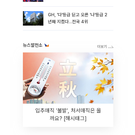
GH, '다'등급 딛고 오른 '나'등급 2
년째 지켰다…전국 4위
뉴스발전소
입추매직 '불발', 처서매직은 올
까요? [해시태그]