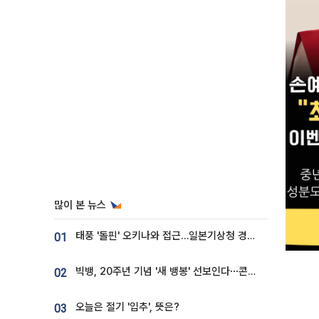
많이 본 뉴스
태풍 '돌핀' 오키나와 접근…일본기상청 경로 업데이트
01
빅뱅, 20주년 기념 '새 뱅봉' 선보인다⋯콘서트 앞두고 팝업 개최
02
오늘은 절기 '입추', 뜻은?
03