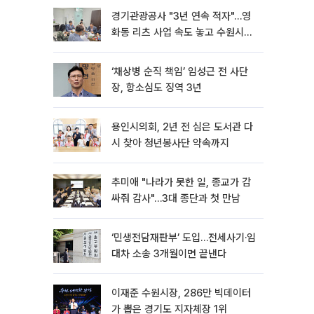
경기관광공사 "3년 연속 적자"…영
화동 리츠 사업 속도 놓고 수원시와
이견
‘채상병 순직 책임’ 임성근 전 사단
장, 항소심도 징역 3년
용인시의회, 2년 전 심은 도서관 다
시 찾아 청년봉사단 약속까지
추미애 "나라가 못한 일, 종교가 감
싸줘 감사"…3대 종단과 첫 만남
‘민생전담재판부’ 도입…전세사기·임
대차 소송 3개월이면 끝낸다
이재준 수원시장, 286만 빅데이터
가 뽑은 경기도 지자체장 1위