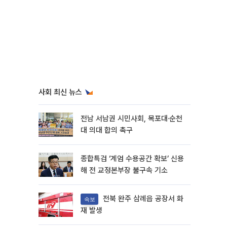
사회 최신 뉴스
전남 서남권 시민사회, 목포대·순천
대 의대 합의 촉구
종합특검 ‘계엄 수용공간 확보’ 신용
해 전 교정본부장 불구속 기소
전북 완주 삼례읍 공장서 화
속보
재 발생