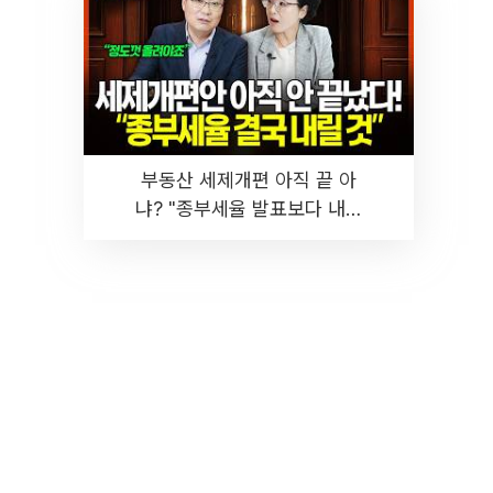
부동산 세제개편 아직 끝 아
냐? "종부세율 발표보다 내릴
것" 장기거주·양도세 전망 I 집
땅지성 I 김인만, 진미윤