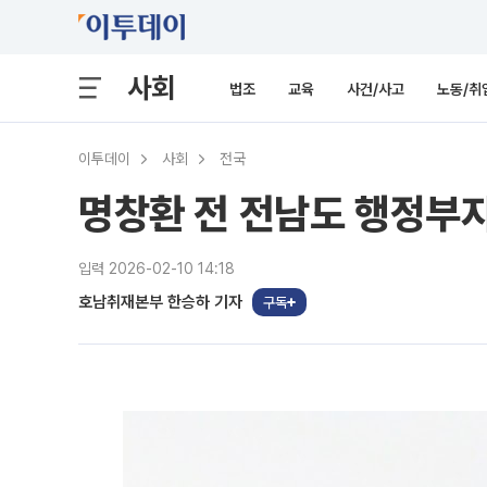
사회
법조
교육
사건/사고
노동/취
이투데이
사회
전국
명창환 전 전남도 행정부지
입력 2026-02-10 14:18
호남취재본부 한승하 기자
구독