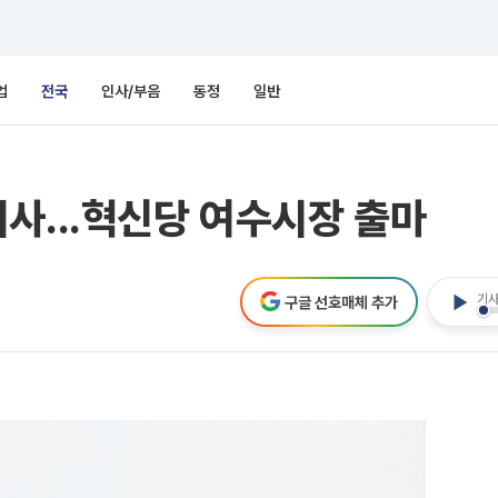
업
전국
인사/부음
동정
일반
사...혁신당 여수시장 출마
기사
구글 선호매체 추가