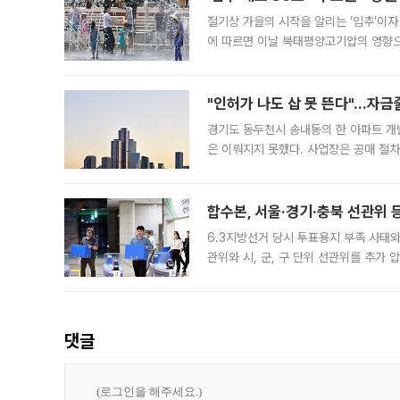
절기상 가을의 시작을 알리는 ‘입추’이자
에 따르면 이날 북태평양고기압의 영향으
도, 낮 최고기온은 31~39도로, 전국
"인허가 나도 삽 못 뜬다"…자금
경기도 동두천시 송내동의 한 아파트 개
은 이뤄지지 못했다. 사업장은 공매 절차
3차 공매까지 진행됐으나 모두 유찰됐다.
후
합수본, 서울·경기·충북 선관위 등
6.3지방선거 당시 투표용지 부족 사태
관위와 시, 군, 구 단위 선관위를 추가
부(김태훈 서울중앙지검 3차장검사)는 
댓글