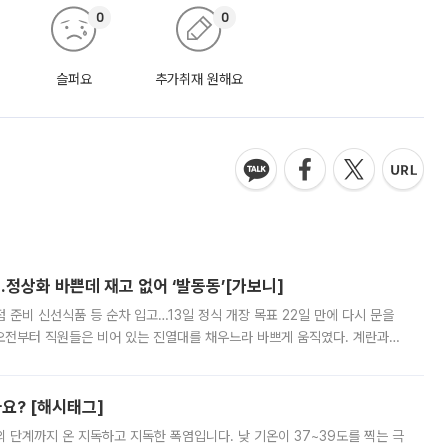
0
0
슬퍼요
추가취재 원해요
…정상화 바쁜데 재고 없어 ‘발동동’[가보니]
준비 신선식품 등 순차 입고…13일 정식 개장 목표 22일 만에 다시 문을
오전부터 직원들은 비어 있는 진열대를 채우느라 바쁘게 움직였다. 계란과
리를 잡기 시작했지만, 매장 곳곳엔 여전히 텅 빈 매대가 먼저 눈에 들어왔
까요? [해시태그]
’의 단계까지 온 지독하고 지독한 폭염입니다. 낮 기온이 37~39도를 찍는 극