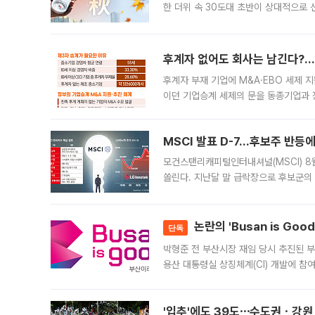
한 더위 속 30도대 초반이 상대적으로
지역에 있었습니다. 7월 말에는 서풍과
후계자 없어도 회사는 남긴다?…‘
후계자 부재 기업에 M&A·EBO 세제 
이던 기업승계 세제의 문을 동종기업과 
대신 M&A나 임직원 인수(EBO)를 통
늘
MSCI 발표 D-7…후보주 반등
모건스탠리캐피털인터내셔널(MSCI) 8
쏠린다. 지난달 말 급락장으로 후보군의
가능성과 지수 추종 자금 유입 기대가 
논란의 'Busan is Go
단독
박형준 전 부산시장 재임 당시 추진된 부산
용산 대통령실 상징체계(CI) 개발에 참
도시브랜드 사업이 공개 이후 시민 공감
'입추'에도 39도⋯수도권ㆍ강원