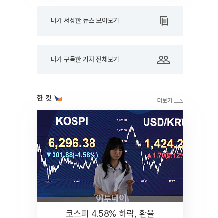
내가 저장한 뉴스 모아보기
내가 구독한 기자 전체보기
한 컷
코스피 4.58% 하락, 환율