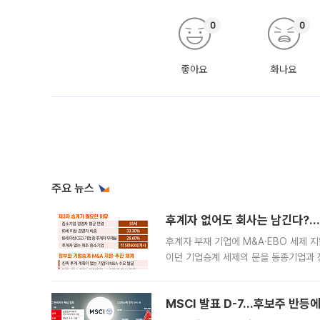
0
0
좋아요
화나요
주요 뉴스
후계자 없어도 회사는 남긴다?…‘
후계자 부재 기업에 M&A·EBO 세제 
이던 기업승계 세제의 문을 동종기업과 
대신 M&A나 임직원 인수(EBO)를 통
늘
MSCI 발표 D-7…후보주 반등