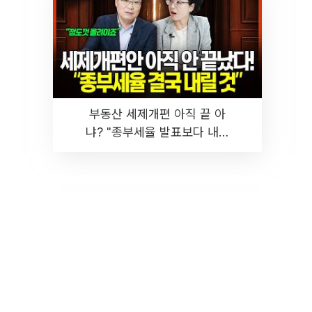
부동산 세제개편 아직 끝 아
냐? "종부세율 발표보다 내릴
것" 장기거주·양도세 전망 I 집
땅지성 I 김인만, 진미윤