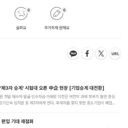
0
0
슬퍼요
추가취재 원해요
제3자 승계’ 시험대 오른 中企 현장 [기업승계 대전환]
지원 첫발 매수자 발굴·인수자금·거래망 이전은 여전히 과제 정부가 혈연 중심
장기근속 임직원 등 제3자에게 연다. 후계자를 찾지 못한 중소기업이 폐업
해 기술과 일자리를 남기도록 하겠다는 취지다. 다만 세금 감면만으로 거래를
에 편입 기대 재점화