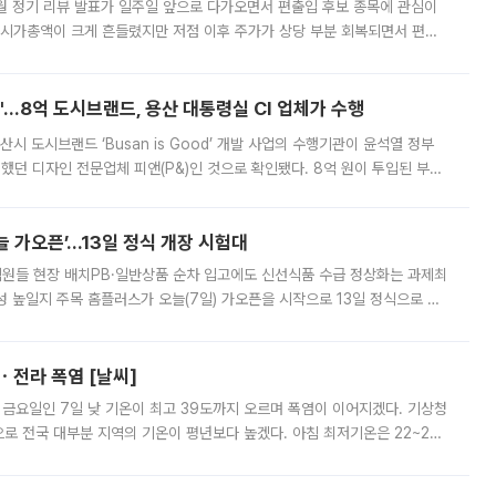
월 정기 리뷰 발표가 일주일 앞으로 다가오면서 편출입 후보 종목에 관심이
 시가총액이 크게 흔들렸지만 저점 이후 주가가 상당 부분 회복되면서 편입
다시 부각되고 있다. 7일 금융투자업계에 따르면 MSCI는 한국시간으로 오는
od'…8억 도시브랜드, 용산 대통령실 CI 업체가 수행
시 도시브랜드 ‘Busan is Good’ 개발 사업의 수행기관이 윤석열 정부
여했던 디자인 전문업체 피앤(P&)인 것으로 확인됐다. 8억 원이 투입된 부산
 부족과 디자인 정체성 논란에 휩싸였던 만큼, 사업 선정 과정과 결과물에
 가오픈’...13일 정식 개장 시험대
.직원들 현장 배치PB·일반상품 순차 입고에도 신선식품 수급 정상화는 과제최
 높일지 주목 홈플러스가 오늘(7일) 가오픈을 시작으로 13일 정식으로 재
직원들이 현장 배치되고, PB 상품과 함께 일반 상품 납품도 순차적으로 진행
ㆍ전라 폭염 [날씨]
 금요일인 7일 낮 기온이 최고 39도까지 오르며 폭염이 이어지겠다. 기상청
로 전국 대부분 지역의 기온이 평년보다 높겠다. 아침 최저기온은 22~27
 대부분 지역에 폭염특보가 발효된 가운데 최고체감온도는 35도 안팎까지 올라