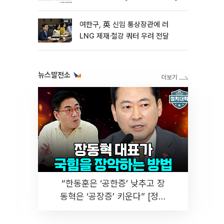
여한구, 英 신임 통상장관에 러
LNG 제재·철강 쿼터 우려 전달
뉴스발전소
“한동훈은 ‘공한증’ 낮추고 장
동혁은 ‘공장증’ 키운다” [정치
대학]