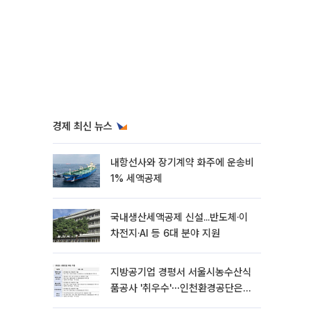
경제 최신 뉴스
내항선사와 장기계약 화주에 운송비
1% 세액공제
국내생산세액공제 신설...반도체·이
차전지·AI 등 6대 분야 지원
지방공기업 경평서 서울시농수산식
품공사 '취우수'⋯인천환경공단은
'낙제점'