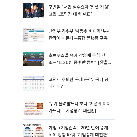
구윤철 "서민 실수요자 '핀셋 지원'
고민…조만간 대책 발표"
산업부·기후부 '사용후 배터리' 부처
칸막이 허문다⋯통합 플랫폼 구축
호르무즈발 유가 상승에 투심 난
조⋯"1420원 중후반 등락" [환율전
망]
고점서 후퇴한 국제 금값…국내 금
시세는?
‘누가 물려받느냐’보다 ‘어떻게 이어
가느냐” [기업승계 대전환]
가업→기업존속⋯29년 만에 승계
세제 방향 바꿔 [기업승계 대전환]