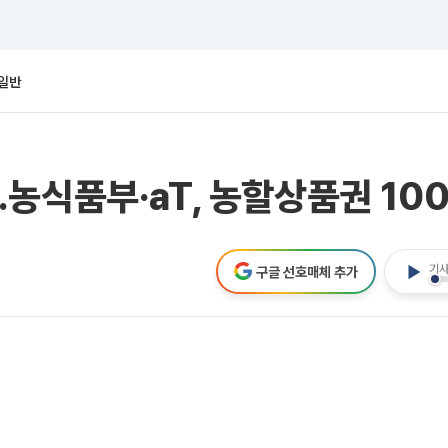
일반
농식품부·aT, 농할상품권 100
기사
구글 선호매체 추가