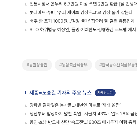
전통시장서 온누리 6.7만원 이상 쓰면 2만원 환급 [설 민생
롯데마트‧슈퍼, ‘슈퍼 세이브 김장위크’로 김장 물가 잡는다
배추 한 포기 1000원...‘김장 물가’ 잡으러 팔 걷은 유통업계
STO 하위법규 예상안, 풀링·거래한도·정형증권 로드맵 제시
#농할상품권
#농림축산식품부
#한국농수산식품유통
세종=노승길 기자의 주요 뉴스
자세히보기
양파밭 갈아엎은 농가들…내년엔 마늘로 ‘재배 쏠림’
생산부터 밥상까지 덮친 폭염…시금치 43%ㆍ열무 28% 급등
용인·호남 반도체 산단 ‘속도전’…1600조 메가투자 이행 총력