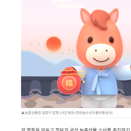
▲농할상품권 설맞이 발행 (사진제공=한국농수산식품유통공사)
설 명절을 앞두고 정부가 국산 농축산물 소비를 촉진하기