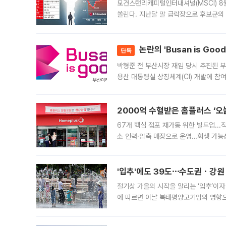
모건스탠리캐피털인터내셔널(MSCI) 8
쏠린다. 지난달 말 급락장으로 후보군의
가능성과 지수 추종 자금 유입 기대가 
논란의 'Busan is Go
단독
박형준 전 부산시장 재임 당시 추진된 부산
용산 대통령실 상징체계(CI) 개발에 참
도시브랜드 사업이 공개 이후 시민 공감
2000억 수혈받은 홈플러스 ‘오늘
67개 핵심 점포 재가동 위한 빌드업..
소 인력·압축 매장으로 운영…회생 가능성
영업을 시작한다. 핵심 점포 67개에는 
'입추'에도 39도⋯수도권ㆍ강원
절기상 가을의 시작을 알리는 ‘입추’이자
에 따르면 이날 북태평양고기압의 영향으
도, 낮 최고기온은 31~39도로, 전국