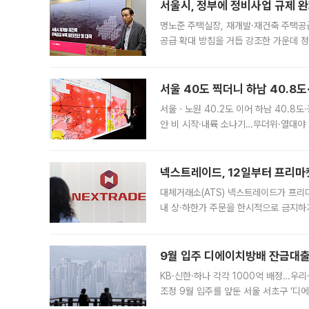
서울시, 정부에 정비사업 규제 완화
명노준 주택실장, 재개발·재건축 주택공
공급 확대 방침을 거듭 강조한 가운데 정
면 반박하고 나섰다. 명노준 서울시 주택
서울 40도 찍더니 하남 40.8도
서울ㆍ노원 40.2도 이어 하남 40.8도
안 비 시작·내륙 소나기…무더위·열대야 
에서도 40도를 웃도는 기온이 관측됐다
의 극심한
넥스트레이드, 12일부터 프리마
대체거래소(ATS) 넥스트레이드가 프리
내 상·하한가 주문을 한시적으로 금지하
가 체결 사례와 관련해 설명자료를 내고
9월 입주 디에이치방배 잔금대출
KB·신한·하나 각각 1000억 배정…우
조정 9월 입주를 앞둔 서울 서초구 ‘디
은행과 NH농협은행도 대출 취급을 검토