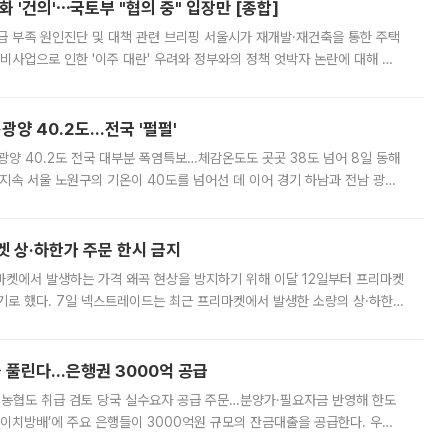
 '건의'⋯국토부 "협의 중" 입장만 [종합]
급 부족 원인진단 및 대책 관련 브리핑 서울시가 재개발·재건축을 통한 주택
비사업으로 인한 '이주 대란' 우려와 정부와의 정책 엇박자 논란에 대해 정
실장은 2031년까지 31만 가구 착공 목표에 차질이 없다는 입장이나,
·광양 40.2도…전국 '펄펄'
·광양 40.2도 전국 대부분 폭염특보…체감온도도 곳곳 38도 넘어 8일 동해
지속 서울 노원구의 기온이 40도를 넘어선 데 이어 경기 하남과 전남 광양
. 전국 대부분 지역에 폭염특보가 내려진 가운데 곳곳에서 39~40도 안팎
켓 상·하한가 주문 한시 금지
마켓에서 발생하는 가격 왜곡 현상을 방지하기 위해 이달 12일부터 프리마켓
기로 했다. 7일 넥스트레이드는 최근 프리마켓에서 발생한 소량의 상·하한
, 주문 오류로 인한 가격 급등락을 최소화하기 위한 비상 대응방안을 발표
 풀린다…은행권 3000억 공급
리·농협도 취급 검토 당국 실수요자 공급 주문…분양가·필요자금 반영해 한도
에이치방배’에 주요 은행들이 3000억원 규모의 잔금대출을 공급한다. 우리
하고 있어 향후 공급 규모가 늘어날 전망이다. 7일 금융권에 따르면 KB국