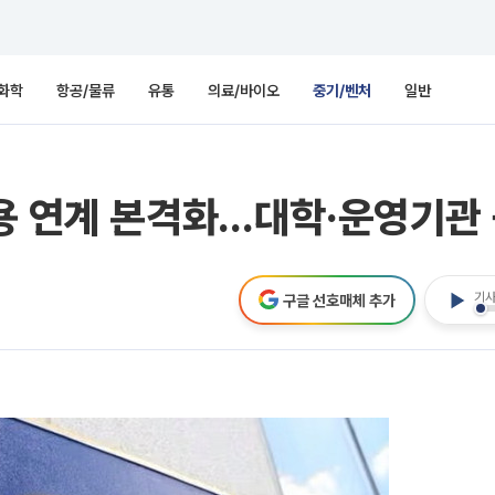
화학
항공/물류
유통
의료/바이오
중기/벤처
일반
용 연계 본격화…대학·운영기관
기사
구글 선호매체 추가