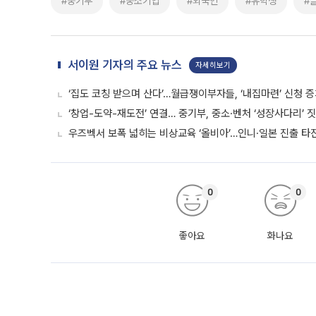
#중기부
#중소기업
#외국인
#유학생
#
서이원 기자의 주요 뉴스
자세히보기
‘집도 코칭 받으며 산다’…월급쟁이부자들, ‘내집마련’ 신청 
‘창업-도약-재도전’ 연결… 중기부, 중소·벤처 ‘성장사다리’ 
우즈벡서 보폭 넓히는 비상교육 ‘올비아’…인니·일본 진출 타
0
0
좋아요
화나요