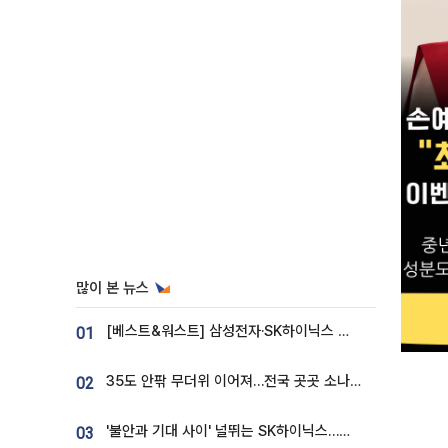
많이 본 뉴스
[베스트&워스트] 삼성전자·SK하이닉스 밀린 한 주…상상인증권은 85% 급등
01
35도 안팎 무더위 이어져…전국 곳곳 소나기 [오늘 날씨]
02
'불안과 기대 사이' 널뛰는 SK하이닉스…증권가 "HBM4·LTA 기반 펀터멘털 견고"
03