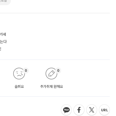
글로벌
증가세
짓는다
진
0
0
슬퍼요
추가취재 원해요