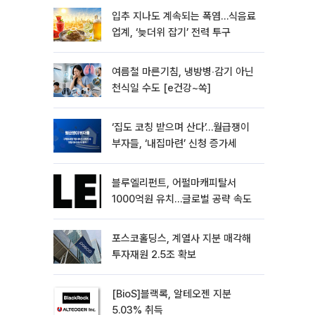
입추 지나도 계속되는 폭염…식음료
업계, ‘늦더위 잡기’ 전력 투구
여름철 마른기침, 냉방병‧감기 아닌
천식일 수도 [e건강~쏙]
‘집도 코칭 받으며 산다’…월급쟁이
부자들, ‘내집마련’ 신청 증가세
블루엘리펀트, 어펄마캐피탈서
1000억원 유치…글로벌 공략 속도
포스코홀딩스, 계열사 지분 매각해
투자재원 2.5조 확보
[BioS]블랙록, 알테오젠 지분
5.03% 취득