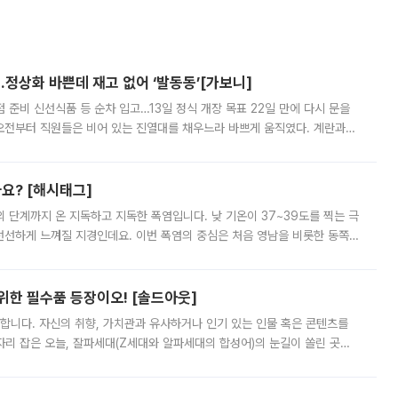
…정상화 바쁜데 재고 없어 ‘발동동’[가보니]
준비 신선식품 등 순차 입고…13일 정식 개장 목표 22일 만에 다시 문을
오전부터 직원들은 비어 있는 진열대를 채우느라 바쁘게 움직였다. 계란과
리를 잡기 시작했지만, 매장 곳곳엔 여전히 텅 빈 매대가 먼저 눈에 들어왔
까요? [해시태그]
’의 단계까지 온 지독하고 지독한 폭염입니다. 낮 기온이 37~39도를 찍는 극
 선선하게 느껴질 지경인데요. 이번 폭염의 중심은 처음 영남을 비롯한 동쪽
 북서풍이 산맥을 넘어 영남 쪽으로 내려오면서 뜨겁고 건조해졌는데요.
 위한 필수품 등장이오! [솔드아웃]
합니다. 자신의 취향, 가치관과 유사하거나 인기 있는 인물 혹은 콘텐츠를
'가 자리 잡은 오늘, 잘파세대(Z세대와 알파세대의 합성어)의 눈길이 쏠린 곳은
리는 공연장. 응원봉만큼이나 눈에 띄는 게 있습니다. 공연이 시작되기