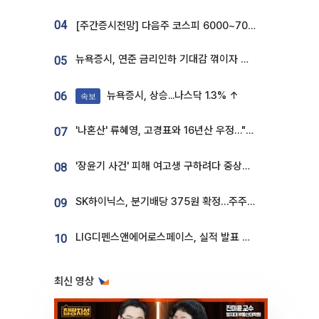
04
[주간증시전망] 다음주 코스피 6000~7000⋯“外人 수급은 정책이 변수”
뉴욕증시, 연준 금리인하 기대감 꺾이자 상승...S&P500 사상 최고치 [종합]
05
뉴욕증시, 상승...나스닥 1.3% ↑
06
속보
'나혼산' 류혜영, 고경표와 16년산 우정…"자취방서 부모님과 마주쳐"
07
'장윤기 사건' 피해 여고생 구하려다 중상…고교생 의상자 지정
08
SK하이닉스, 분기배당 375원 확정…주주환원책 9월로 앞당겨 발표
09
LIG디펜스앤에어로스페이스, 실적 발표 후 급락→반등⋯증권가 “28년까지 튼튼”
10
최신 영상