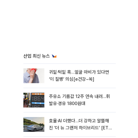
산업 최신 뉴스
귀밑·턱밑 혹…얼굴 마비가 있다면
‘이 질병’ 의심[e건강~쏙]
주유소 기름값 12주 연속 내려…휘
발유·경유 1800원대
효율·AI 더했다…더 강하고 알뜰해
진 ‘더 뉴 그랜저 하이브리드’ [ET의
모빌리티]