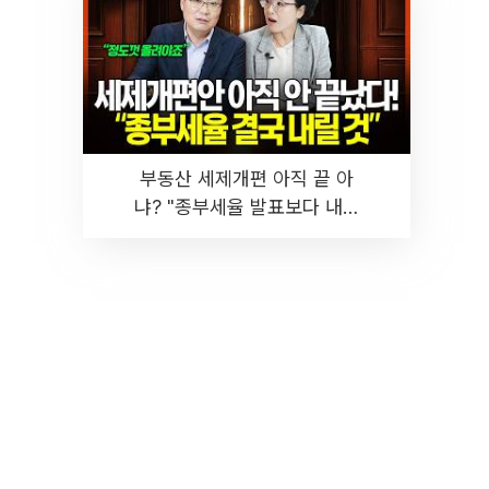
부동산 세제개편 아직 끝 아
냐? "종부세율 발표보다 내릴
것" 장기거주·양도세 전망 I 집
땅지성 I 김인만, 진미윤