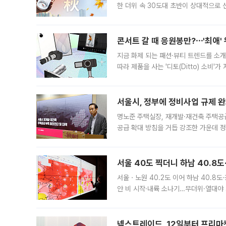
한 더위 속 30도대 초반이 상대적으로
지역에 있었습니다. 7월 말에는 서풍과
콘서트 갈 때 응원봉만?⋯'최애'
지금 화제 되는 패션·뷰티 트렌드를 소개
따라 제품을 사는 '디토(Ditto) 소비
어디일까요? 아이돌 콘서트 시작을 기다
서울시, 정부에 정비사업 규제 완화
명노준 주택실장, 재개발·재건축 주택공
공급 확대 방침을 거듭 강조한 가운데 정
면 반박하고 나섰다. 명노준 서울시 주택
서울 40도 찍더니 하남 40.8도
서울ㆍ노원 40.2도 이어 하남 40.8도
안 비 시작·내륙 소나기…무더위·열대야 
에서도 40도를 웃도는 기온이 관측됐다
의 극심한
넥스트레이드, 12일부터 프리마