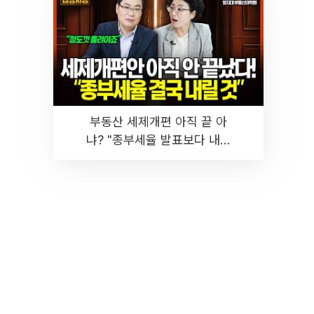
부동산 세제개편 아직 끝 아
냐? "종부세율 발표보다 내릴
것" 장기거주·양도세 전망 I 집
땅지성 I 김인만, 진미윤