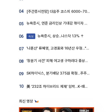
04
[주간증시전망] 다음주 코스피 6000~7000⋯“外人 수급은 정책이 변수”
뉴욕증시, 연준 금리인상 기대감 꺾이자 상승...S&P500 사상 최고치 [종합]
05
뉴욕증시, 상승...나스닥 1.3% ↑
06
속보
'나혼산' 류혜영, 고경표와 16년산 우정…"자취방서 부모님과 마주쳐"
07
'장윤기 사건' 피해 여고생 구하려다 중상…고교생 의상자 지정
08
SK하이닉스, 분기배당 375원 확정…주주환원책 9월로 앞당겨 발표
09
10
美 ‘232조 하이브리드 제재’ 임박…K-태양광, 불확실성 털고 날개 다나
최신 영상