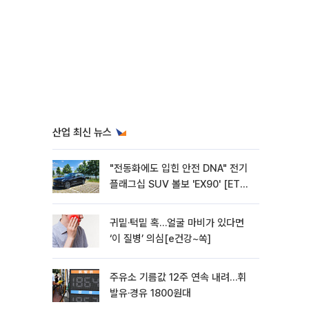
산업 최신 뉴스
"전동화에도 입힌 안전 DNA" 전기
플래그십 SUV 볼보 'EX90' [ET의
모빌리티]
귀밑·턱밑 혹…얼굴 마비가 있다면
‘이 질병’ 의심[e건강~쏙]
주유소 기름값 12주 연속 내려…휘
발유·경유 1800원대