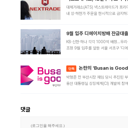
대체거래소(ATS) 넥스트레이드가 프리
내 상·하한가 주문을 한시적으로 금지하
가 체결 사례와 관련해 설명자료를 내고
9월 입주 디에이치방배 잔금대출
KB·신한·하나 각각 1000억 배정…우
조정 9월 입주를 앞둔 서울 서초구 ‘디
은행과 NH농협은행도 대출 취급을 검토
민은행
논란의 'Busan is Go
단독
박형준 전 부산시장 재임 당시 추진된 부산
용산 대통령실 상징체계(CI) 개발에 참
도시브랜드 사업이 공개 이후 시민 공감
댓글