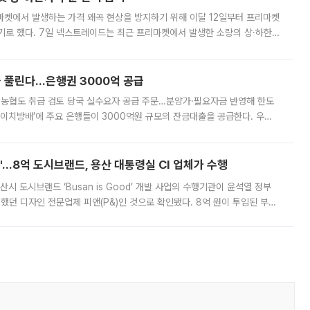
마켓에서 발생하는 가격 왜곡 현상을 방지하기 위해 이달 12일부터 프리마켓
기로 했다. 7일 넥스트레이드는 최근 프리마켓에서 발생한 소량의 상·하한
, 주문 오류로 인한 가격 급등락을 최소화하기 위한 비상 대응방안을 발표
 풀린다…은행권 3000억 공급
리·농협도 취급 검토 당국 실수요자 공급 주문…분양가·필요자금 반영해 한도
에이치방배’에 주요 은행들이 3000억원 규모의 잔금대출을 공급한다. 우리
하고 있어 향후 공급 규모가 늘어날 전망이다. 7일 금융권에 따르면 KB국
od'…8억 도시브랜드, 용산 대통령실 CI 업체가 수행
시 도시브랜드 ‘Busan is Good’ 개발 사업의 수행기관이 윤석열 정부
여했던 디자인 전문업체 피앤(P&)인 것으로 확인됐다. 8억 원이 투입된 부산
 부족과 디자인 정체성 논란에 휩싸였던 만큼, 사업 선정 과정과 결과물에