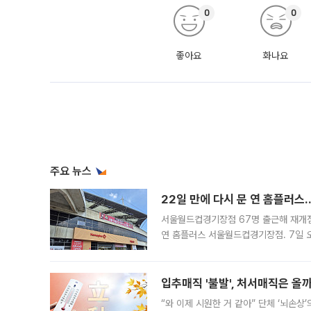
0
0
좋아요
화나요
주요 뉴스
22일 만에 다시 문 연 홈플러스
서울월드컵경기장점 67명 출근해 재개점 
연 홈플러스 서울월드컵경기장점. 7일 
우유, 과일 같은 신선식품이 차근차근 자
입추매직 '불발', 처서매직은 올
“와 이제 시원한 거 같아” 단체 ‘뇌손상