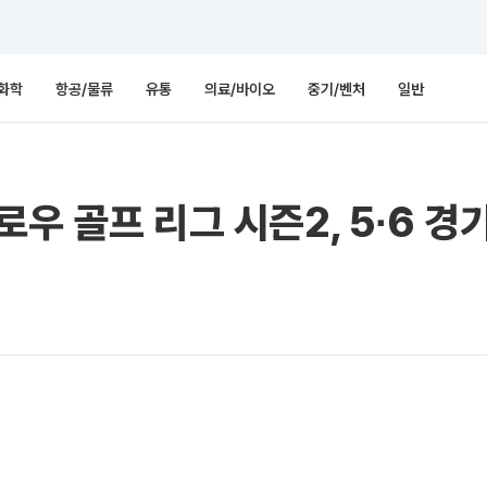
화학
항공/물류
유통
의료/바이오
중기/벤처
일반
우 골프 리그 시즌2, 5∙6 경