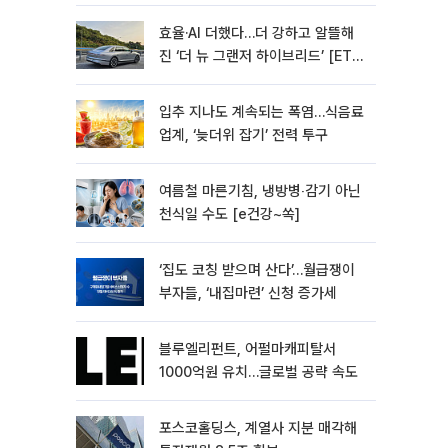
효율·AI 더했다…더 강하고 알뜰해
진 ‘더 뉴 그랜저 하이브리드’ [ET의
모빌리티]
입추 지나도 계속되는 폭염…식음료
업계, ‘늦더위 잡기’ 전력 투구
여름철 마른기침, 냉방병‧감기 아닌
천식일 수도 [e건강~쏙]
‘집도 코칭 받으며 산다’…월급쟁이
부자들, ‘내집마련’ 신청 증가세
블루엘리펀트, 어펄마캐피탈서
1000억원 유치…글로벌 공략 속도
포스코홀딩스, 계열사 지분 매각해