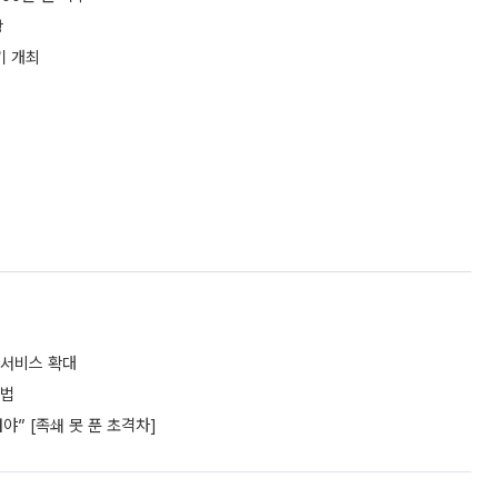
상
기 개최
 서비스 확대
셈법
” [족쇄 못 푼 초격차]