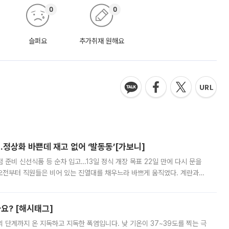
0
0
슬퍼요
추가취재 원해요
…정상화 바쁜데 재고 없어 ‘발동동’[가보니]
준비 신선식품 등 순차 입고…13일 정식 개장 목표 22일 만에 다시 문을
오전부터 직원들은 비어 있는 진열대를 채우느라 바쁘게 움직였다. 계란과
리를 잡기 시작했지만, 매장 곳곳엔 여전히 텅 빈 매대가 먼저 눈에 들어왔
까요? [해시태그]
’의 단계까지 온 지독하고 지독한 폭염입니다. 낮 기온이 37~39도를 찍는 극