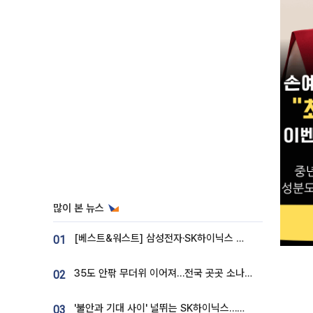
많이 본 뉴스
[베스트&워스트] 삼성전자·SK하이닉스 밀린 한 주…상상인증권은 85% 급등
01
35도 안팎 무더위 이어져…전국 곳곳 소나기 [오늘 날씨]
02
'불안과 기대 사이' 널뛰는 SK하이닉스…증권가 "HBM4·LTA 기반 펀터멘털 견고"
03