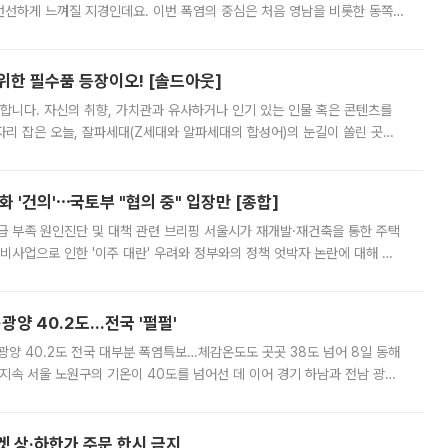
 선선하게 느껴질 지경인데요. 이번 폭염의 중심은 처음 영남을 비롯한 동쪽
 북서풍이 산맥을 넘어 영남 쪽으로 내려오면서 뜨겁고 건조해졌는데요.
 위한 필수품 등장이오! [솔드아웃]
합니다. 자신의 취향, 가치관과 유사하거나 인기 있는 인물 혹은 콘텐츠를
'가 자리 잡은 오늘, 잘파세대(Z세대와 알파세대의 합성어)의 눈길이 쏠린 곳은
리는 공연장. 응원봉만큼이나 눈에 띄는 게 있습니다. 공연이 시작되기
 '건의'⋯국토부 "협의 중" 입장만 [종합]
급 부족 원인진단 및 대책 관련 브리핑 서울시가 재개발·재건축을 통한 주택
비사업으로 인한 '이주 대란' 우려와 정부와의 정책 엇박자 논란에 대해 정
실장은 2031년까지 31만 가구 착공 목표에 차질이 없다는 입장이나,
·광양 40.2도…전국 '펄펄'
·광양 40.2도 전국 대부분 폭염특보…체감온도도 곳곳 38도 넘어 8일 동해
지속 서울 노원구의 기온이 40도를 넘어선 데 이어 경기 하남과 전남 광양
. 전국 대부분 지역에 폭염특보가 내려진 가운데 곳곳에서 39~40도 안팎
켓 상·하한가 주문 한시 금지