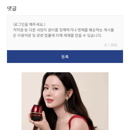
댓글
0 / 300