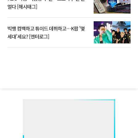
멀다 [해시태그]
빅뱅 컴백하고 튜이드 데뷔하고⋯K팝 '몇
세대'세요? [엔터로그]