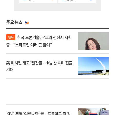
주요뉴스
한국 드론기술, 우크라 전장서 시험
단독
중…“스타트업 여러 곳 참여”
美 미사일 재고 ‘빨간불’…K방산 북미 진출
기대
KBO 폭염 '여름방학' 끝…프로야구 갈 길