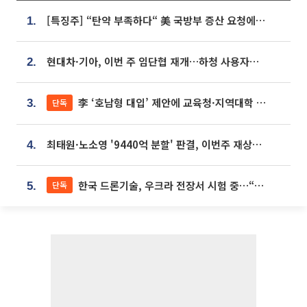
[특징주] “탄약 부족하다“ 美 국방부 증산 요청에⋯국내 방산주 급등세
1.
현대차·기아, 이번 주 임단협 재개…하청 사용자성 재심도 ‘변수’
2.
李 ‘호남형 대입’ 제안에 교육청·지역대학 서·논술형 입시 연계 '착수'
단독
3.
최태원·노소영 '9440억 분할' 판결, 이번주 재상고 여부 주목
4.
한국 드론기술, 우크라 전장서 시험 중…“스타트업 여러 곳 참여”
단독
5.