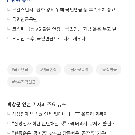
관련 뉴스
모건스탠리 “원화 강세 위해 국민연금 등 후속조치 중요”
국민연금공단
코스피 급등 VS 환율 안정…국민연금 기금 운용 두고 딜레마
무너진 노후, 국민연금으로 다시 세우다
#국민연금
#연금인상
#물가상승률
#공적연금
#특수직역연금
박상군 인턴 기자의 주요 뉴스
삼성전자 박스권 언제 벗어나나⋯“파운드리 회복이 관건”
“삼성전자 하단 단단해질 것”⋯레버리지 규제에 쏠림 완화
“한동훈은 ‘공한증’ 낮추고 장동혁은 ‘공장증’ 키운다”