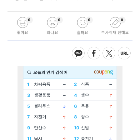
0
0
0
0
좋아요
화나요
슬퍼요
추가취재 원해요