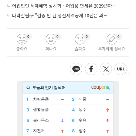
어업법인 세제혜택 상시화…어업용 면세유 2029년까지 연장
나라살림硏 "검증 안 된 생산세액공제 10년은 과도"
0
0
0
0
좋아요
화나요
슬퍼요
추가취재 원해요