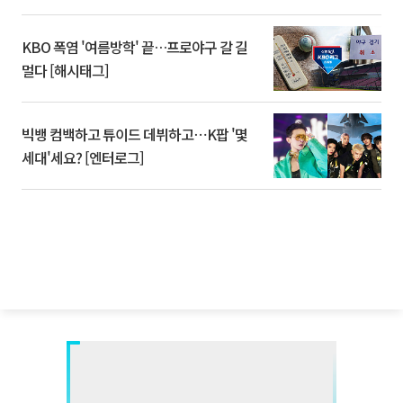
KBO 폭염 '여름방학' 끝…프로야구 갈 길
멀다 [해시태그]
빅뱅 컴백하고 튜이드 데뷔하고⋯K팝 '몇
세대'세요? [엔터로그]