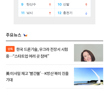
주요뉴스
한국 드론기술, 우크라 전장서 시험
단독
중…“스타트업 여러 곳 참여”
美 미사일 재고 ‘빨간불’…K방산 북미 진출
기대