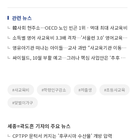
관련 뉴스
韓사회 현주소⋯OECD 노인 빈곤 1위ㆍ역대 최대 사교육비
소득별 영어 사교육비 3.3배 격차…'서울런 3.0' 영어교육으로 해소
영유아기관 떠나는 아이들…교사 과반 “사교육기관 이동 봤다”
싸이월드, 10월 부활 예고…그러나 핵심 사업안은 ‘추후 공개’
#사교육비
#학령인구감소
#저출생
#초등사교육
#맞벌이가구
세종=곽도흔 기자의 주요 뉴스
CPTPP 문턱서 커지는 '후쿠시마 수산물' 개방 압력