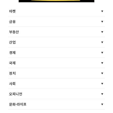
마켓
금융
부동산
산업
경제
국제
정치
사회
오피니언
문화·라이프