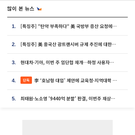
많이 본 뉴스
[특징주] “탄약 부족하다“ 美 국방부 증산 요청에⋯국내 방산주 급등세
1.
[특징주] 美 중국산 광트랜시버 규제 추진에 대한광통신 등 광통신株 강세
2.
현대차·기아, 이번 주 임단협 재개…하청 사용자성 재심도 ‘변수’
3.
李 ‘호남형 대입’ 제안에 교육청·지역대학 서·논술형 입시 연계 '착수'
단독
4.
최태원·노소영 '9440억 분할' 판결, 이번주 재상고 여부 주목
5.