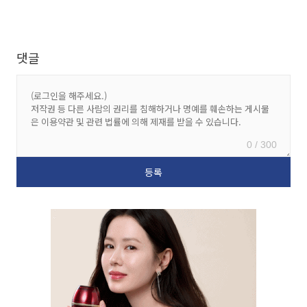
댓글
0 / 300