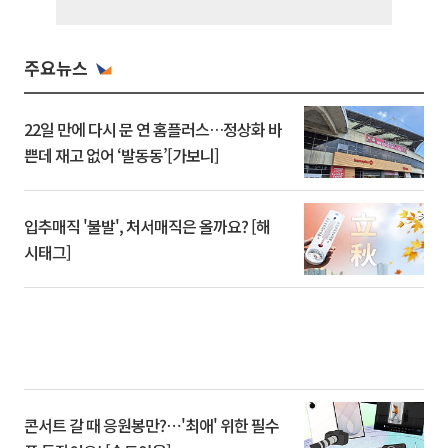
주요뉴스
22일 만에 다시 문 연 홈플러스…정상화 바
쁜데 재고 없어 ‘발동동’[가보니]
입추매직 '불발', 처서매직은 올까요? [해
시태그]
콘서트 갈 때 응원봉만?⋯'최애' 위한 필수