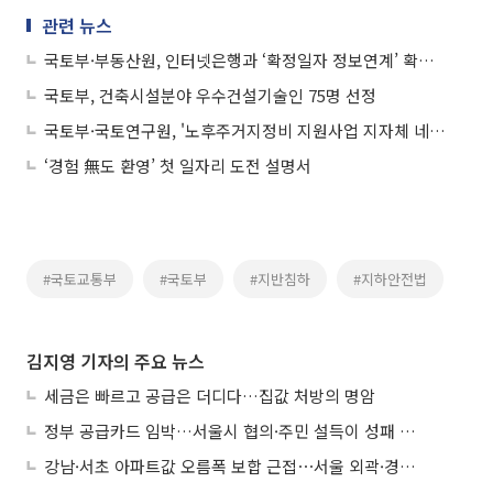
관련 뉴스
국토부·부동산원, 인터넷은행과 ‘확정일자 정보연계’ 확대…"전세사기 예방 강화"
국토부, 건축시설분야 우수건설기술인 75명 선정
국토부·국토연구원, '노후주거지정비 지원사업 지자체 네트워크' 개최
‘경험 無도 환영’ 첫 일자리 도전 설명서
#국토교통부
#국토부
#지반침하
#지하안전법
김지영 기자의 주요 뉴스
세금은 빠르고 공급은 더디다…집값 처방의 명암
정부 공급카드 임박…서울시 협의·주민 설득이 성패 가른다
강남·서초 아파트값 오름폭 보합 근접⋯서울 외곽·경기 남부 중심 매수세