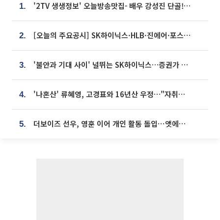
'2TV 생생정보' 오늘방송맛집- 배우 강성진 단골! 쌀국수ㆍ푸팟퐁 커리 맛집 '블○○○'
1.
[오늘의 주요공시] SK하이닉스·HLB·진에어·포스코홀딩스·네이버·대우건설 등
2.
'불안과 기대 사이' 널뛰는 SK하이닉스…증권가 "HBM4·LTA 기반 펀터멘털 견고"
3.
'나혼산' 류혜영, 고경표와 16년산 우정…"자취방서 부모님과 마주쳐"
4.
더보이즈 선우, 영훈 이어 개인 활동 돌입⋯앳에어리어와 전속계약
5.