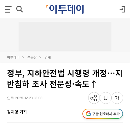
이투데이
부동산
업계
정부, 지하안전법 시행령 개정⋯지
반침하 조사 전문성·속도↑
입력 2025-12-23 13:08
김지영 기자
구글 선호매체 추가