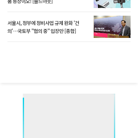
품 등장이오! [솔드아웃]
서울시, 정부에 정비사업 규제 완화 '건
의'⋯국토부 "협의 중" 입장만 [종합]