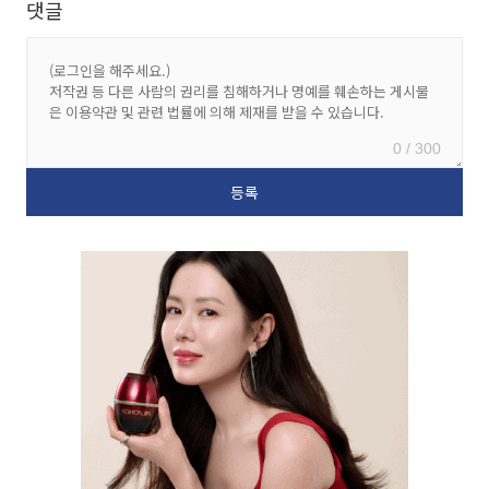
댓글
0 / 300