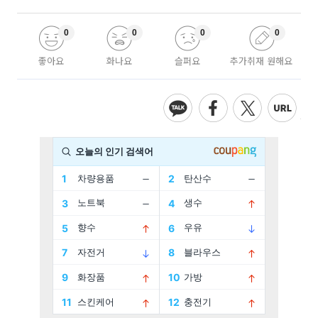
0
0
0
0
좋아요
화나요
슬퍼요
추가취재 원해요