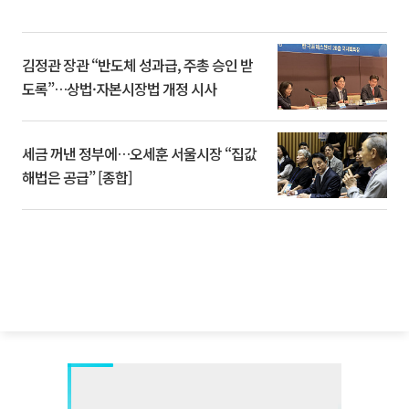
김정관 장관 “반도체 성과급, 주총 승인 받
도록”…상법·자본시장법 개정 시사
세금 꺼낸 정부에…오세훈 서울시장 “집값
해법은 공급” [종합]