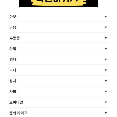
마켓
금융
부동산
산업
경제
국제
정치
사회
오피니언
문화·라이프