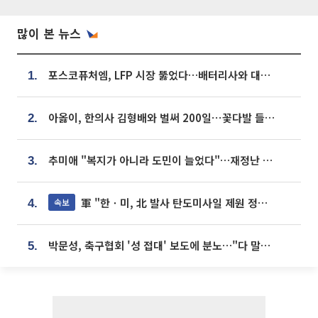
많이 본 뉴스
포스코퓨처엠, LFP 시장 뚫었다…배터리사와 대규모 장기 공급 합의
1.
아옳이, 한의사 김형배와 벌써 200일⋯꽃다발 들고 "프러포즈 아냐"
2.
추미애 "복지가 아니라 도민이 늘었다"…재정난 책임론 정면돌파
3.
軍 "한ㆍ미, 北 발사 탄도미사일 제원 정밀분석 중"
속보
4.
박문성, 축구협회 '성 접대' 보도에 분노…"다 말아먹으려고 작정했나"
5.