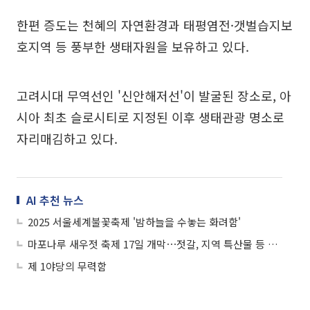
한편 증도는 천혜의 자연환경과 태평염전·갯벌습지보
호지역 등 풍부한 생태자원을 보유하고 있다.
고려시대 무역선인 '신안해저선'이 발굴된 장소로, 아
시아 최초 슬로시티로 지정된 이후 생태관광 명소로
자리매김하고 있다.
AI 추천 뉴스
2025 서울세계불꽃축제 '밤하늘을 수놓는 화려함'
마포나루 새우젓 축제 17일 개막⋯젓갈, 지역 특산물 등 먹거리 多
제 1야당의 무력함