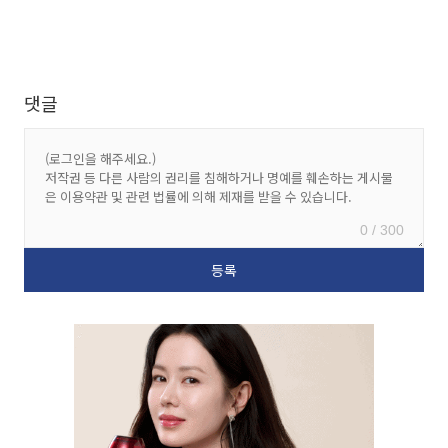
댓글
0 / 300