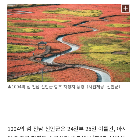
▲1004의 섬 전남 신안군 함초 자생지 풍경. (사진제공=신안군)
1004의 섬 전남 신안군은 24일부 25일 이틀간, 아시