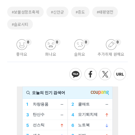
#보물섬함초축제
#신안군
#증도
#태평염전
#슬로시티
0
0
0
0
좋아요
화나요
슬퍼요
추가취재 원해요