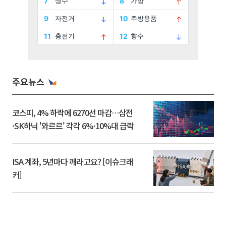
주요뉴스
코스피, 4% 하락에 6270선 마감…삼전
·SK하닉 '와르르' 각각 6%·10%대 급락
ISA 계좌, 5년마다 깨라고요? [이슈크래
커]