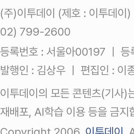
(주)이투데이 (제호 : 이투데이
02) 799-2600
등록번호 : 서울아00197 ㅣ 등록일
발행인 : 김상우 ㅣ 편집인 : 
이투데이의 모든 콘텐츠(기사)는
재배포, AI학습 이용 등을 금지
Copyright 2006.
이투데이
.