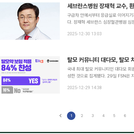
세브란스병원 장재혁 교수, 환자
구급차 안에서부터 응급실로 이어지기까
다. 장재혁 세브란스 심장혈관병원 심장내과 교수는 소방청 연구개발(R&D) 과제로 추진된 ‘지능형
구급활동지원 플랫폼’을 개발해 1단계
2025-12-30 13:03
다. 응급실로 가기 전 구급차 안에서
탈모 커뮤니티 대다모, 탈모 치
국내 최대 탈모 커뮤니티인 대다모 회원
성한 것으로 집계됐다. 29일 FSN은 자회사 대다모닷컴을 통해 탈모 치료제의 건강보험 적용에 대
한 설문조사 결과를 발표했다. 설문조사는 12월 18일부터 ‘탈모는 생존의 문제, 탈모약도 보험 적용
2025-12-29 14:38
되어야 한다?’라는 주제로 회원 대상 
1
2
3
4
5
6