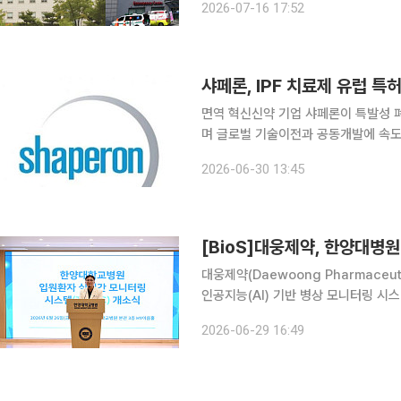
2026-07-16 17:52
면역 혁신신약 기업 샤페론이 특발성 폐
며 글로벌 기술이전과 공동개발에 속도
성장하는 폐섬유증 치료제 시장 공략에 나선다는 전략이다. 면역
2026-06-30 13:45
섬유증(IPF) 치료제 후보물질 '누풀린(N
[BioS]대웅제약, 한양대병원
대웅제약(Daewoong Pharmace
인공지능(AI) 기반 병상 모니터링 시스
47개 상급종합병원 중 총 15개 병
2026-06-29 16:49
중증도가 높은 환자가 집중되는 점을 