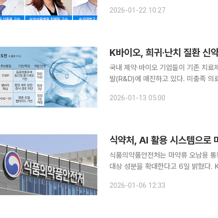
한경도 숭실대학교 정보통계보험수리학과
2026-01-22 10:27
를 분석해 국제학술지 ‘자마 네트워크 오
K바이오, 희귀·난치 질환 신
국내 제약·바이오 기업들이 기존 치료
발(R&D)에 매진하고 있다. 미충족 
술수출과 상업화로 이어지는 성장 경로를 확보하겠다는 
2026-01-13 05:00
한미약품, 이엔셀, HK이노엔·카인사
식약처, AI 활용 시스템으로
식품의약품안전처는 마약류 오남용 통합
대상 성분을 확대한다고 6일 밝혔다. K-NASS는 마약류통합관리시스템(NIMS)의 마약류 취급 데
이터와 관계기관 정보를 연계·분석해 
2026-01-06 12:33
인공지능(AI) 기술을 활용해 사전 예