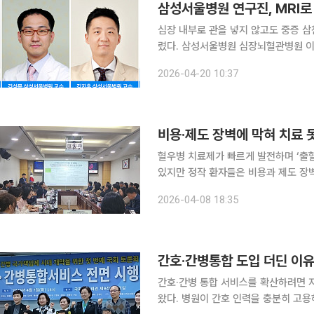
삼성서울병원 연구진, MRI로
심장 내부로 관을 넣지 않고도 중증 
렸다. 삼성서울병원 심장뇌혈관병원 이미징센터 박성지·김지훈 순환기내과 교수, 김성목 영상의학
과 교수, 손지희 중앙대학교광명병원 
2026-04-20 10:37
중증 삼첨판막역류 환자의 우심방 압력
비용·제도 장벽에 막혀 치료 
혈우병 치료제가 빠르게 발전하며 ‘출혈 
있지만 정작 환자들은 비용과 제도 장
다. 8일 서울 영등포구 국회의원회관에서 열린 ‘혈우병 환자의 건강권 보장 강화를 위한 건강보험제
2026-04-08 18:35
도 개선 정책 토론회’에서 전문가들은
간호·간병통합 도입 더딘 이유
간호·간병 통합 서비스를 확산하려면 
왔다. 병원이 간호 인력을 충분히 고