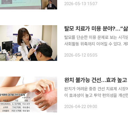
2026-05-13 15:07
사는 계획대로 연내 일본 품목허가를 
탈모 치료가 미용 분야?…“삶
탈모를 단순한 미용 문제로 보는 시각은
사회활동 위축까지 이어질 수 있다. 
있다. 탈모의 유형 가운데는 심각한 자가면역질
2026-05-12 05:05
분당서울대병원 피부과 교수를 만나 탈
완치 불가능 건선…효과 높고 
완치가 어려운 중증 건선 치료제 시장
이 효과성이 높고 투약 편의성을 개선한 차세대 
계에 따르면 주사제 위주였던 건선 치
2026-04-22 09:00
(J&J)이 최근 미국 식품의약국(FDA)