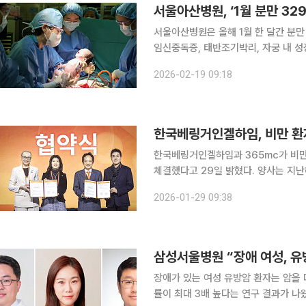
서울아산병원, ‘1월 분만 3
서울아산병원은 올해 1월 한 달간 분만 
임신중독증, 태반조기박리, 자궁 내 성
려운 환경에서도 여러 과가 체계적인 고난도 진
2026-02-19 09:18
로나19 팬데믹, 의정갈등으로 인한 인
​​한국베링거인겔하임, 비만 환
한국베링거인겔하임과 365mc가 비만
체결했다고 29일 밝혔다. 양사는 지난해 12월 그랜드 인터컨티넨탈 서울 파르나스에서 김남철
365mc 대표이사와 안나마리아보이
2026-01-29 09:38
다. 비만에서의 간 건강 관리 필요성
삼성서울병원 “장애 여성, 유
장애가 있는 여성 유방암 환자는 암을
률이 최대 3배 높다는 연구 결과가 나왔다. 신동욱·최혜림 삼성서울병원 암환자삶의질연