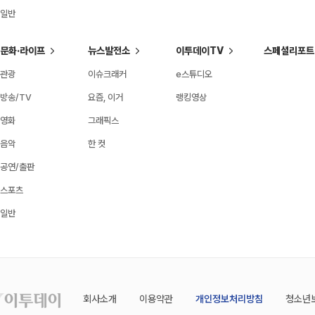
일반
문화·라이프
뉴스발전소
이투데이TV
스페셜리포트
관광
이슈크래커
e스튜디오
방송/TV
요즘, 이거
랭킹영상
영화
그래픽스
음악
한 컷
공연/출판
스포츠
일반
회사소개
이용약관
개인정보처리방침
청소년