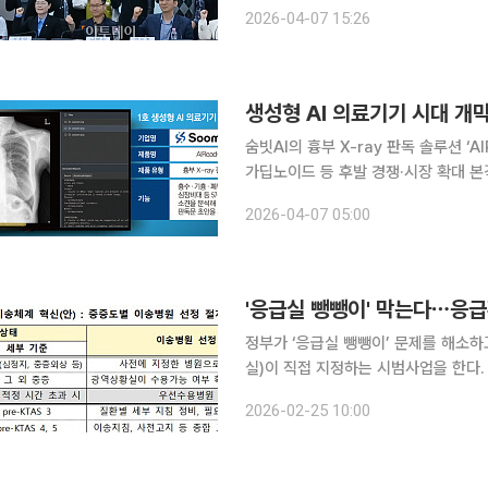
들의 주장이다. 7일 서울 여의도 국회에서 전국보건의료산업노동조합과 건강돌봄시민행동의 주관
2026-04-07 15:26
으로 열린 ‘간호·간병통합서비스 전면 
숨빗AI의 흉부 X-ray 판독 솔루션 ‘
가딥노이드 등 후발 경쟁·시장 확대 본격화 생성형 인공지능(AI)을 적용한 의료기기가 
음으로 허가되면서 의료AI 시장의 경쟁
2026-04-07 05:00
수준을 넘어 텍스트 기반 판독문을 생
'응급실 뺑뺑이' 막는다⋯응급
정부가 ‘응급실 뺑뺑이’ 문제를 해소
실)이 직접 지정하는 시범사업을 한다. 보건복지부와 소방청은 광주, 전북, 전남 등 3개 시·도에서 
월부터 5월까지 ‘응급환자 이송체계 혁신 시범사
2026-02-25 10:00
별 응급환자 이송지침을 중증도·상황별