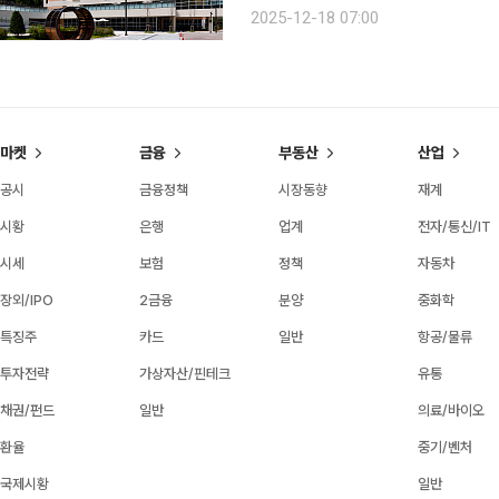
시 어린이병원은 민간이 감당하지 못한
2025-12-18 07:00
‘최후의 보루’ 역할을 수행하고 있다.
마켓
금융
부동산
산업
공시
금융정책
시장동향
재계
시황
은행
업계
전자/통신/IT
시세
보험
정책
자동차
장외/IPO
2금융
분양
중화학
특징주
카드
일반
항공/물류
투자전략
가상자산/핀테크
유통
채권/펀드
일반
의료/바이오
환율
중기/벤처
국제시황
일반