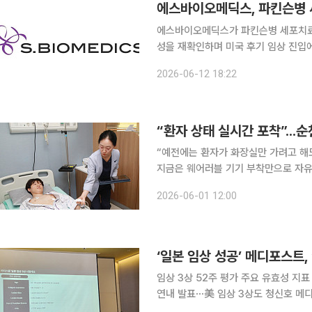
에스바이오메딕스가 파킨슨병 세포치료제
성을 재확인하며 미국 후기 임상 진입에 속도를 낸다. 에스바이오메딕스는 
24개월 추적관찰 톱라인 데이터를 확보
2026-06-12 18:22
운데 운동성 증상 개선 효과가 지속됐다
“환자 상태 실시간 포착”...
“예전에는 환자가 화장실만 가려고 해도
지금은 웨어러블 기기 부착만으로 자유
않아도 돼 업무 효율이 크게 높아졌습니다.” 지난달 29일 찾은 순천향대학교부천병원 
2026-06-01 12:00
들은 스마트 병상 모니터링 시스템 ‘씽크
‘일본 임상 성공’ 메디포스트,
임상 3상 52주 평가 주요 유효성 지
연내 발표⋯美 임상 3상도 청신호 메디포스트의 무릎 골관절염 치료제 ‘카티스템’이 일본 임상 3상
결과에서 1차·2차 평가지표를 모두 만