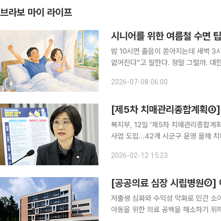
브라보 마이 라이프
시니어를 위한 여름철 수면 
밤 10시면 졸음이 쏟아지는데 새벽 3
없어진다”고 말한다. 정말 그럴까. 대한수면학회가 발표한 ‘2024년 한국인의 수면 실태’에 따르면
한국인의 평균 수면 시간은 6시간 58
2026-07-08 06:00
을 취한다고 답한 비율은 7%에 그쳤고
[제5차 치매관리종합계획④]
복지부, 12일 ‘제5차 치매관리종합계획(2026~2030)
사업 도입…42개 시군구 운영 올해 치매관리
매관리주치의 시스템을 구축해 치매환자
2026-02-12 15:23
를 바탕으로 2028년에 치매관리주치
저출생 심화와 수익성 악화로 민간 소
아동을 위한 의료 공백을 해소하기 위