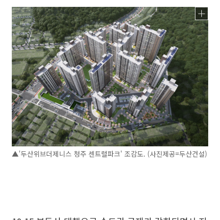
▲'두산위브더제니스 청주 센트럴파크' 조감도. (사진제공=두산건설)