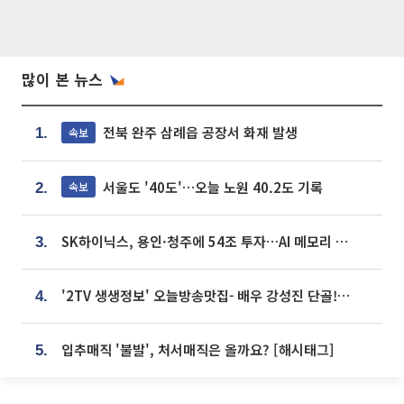
많이 본 뉴스
전북 완주 삼례읍 공장서 화재 발생
속보
1.
서울도 '40도'…오늘 노원 40.2도 기록
속보
2.
SK하이닉스, 용인·청주에 54조 투자…AI 메모리 생산기지 키운다
3.
'2TV 생생정보' 오늘방송맛집- 배우 강성진 단골! 쌀국수ㆍ푸팟퐁 커리 맛집 '블○○○'
4.
입추매직 '불발', 처서매직은 올까요? [해시태그]
5.