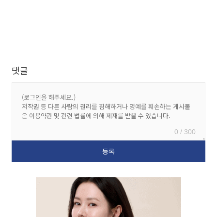
댓글
0 / 300