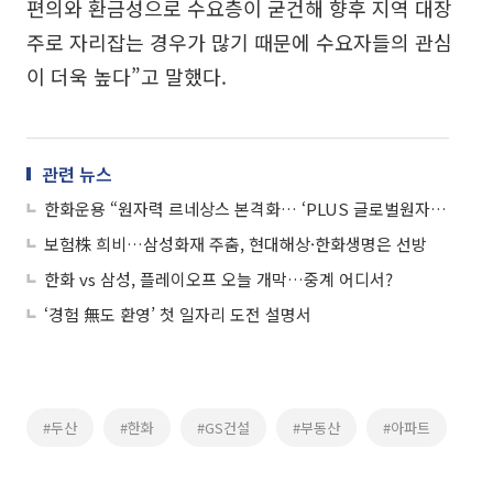
편의와 환금성으로 수요층이 굳건해 향후 지역 대장
주로 자리잡는 경우가 많기 때문에 수요자들의 관심
이 더욱 높다”고 말했다.
관련 뉴스
한화운용 “원자력 르네상스 본격화… ‘PLUS 글로벌원자력밸류체인’ 수혜 전망”
보험株 희비…삼성화재 주춤, 현대해상·한화생명은 선방
한화 vs 삼성, 플레이오프 오늘 개막…중계 어디서?
‘경험 無도 환영’ 첫 일자리 도전 설명서
#두산
#한화
#GS건설
#부동산
#아파트