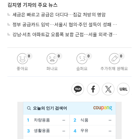
김지영 기자의 주요 뉴스
세금은 빠르고 공급은 더디다…집값 처방의 명암
정부 공급카드 임박…서울시 협의·주민 설득이 성패 가른다
강남·서초 아파트값 오름폭 보합 근접⋯서울 외곽·경기 남부 중심 매수세
0
0
0
0
좋아요
화나요
슬퍼요
추가취재 원해요