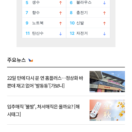
주요뉴스
22일 만에 다시 문 연 홈플러스…정상화 바
쁜데 재고 없어 ‘발동동’[가보니]
입추매직 '불발', 처서매직은 올까요? [해
시태그]