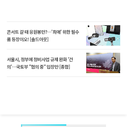
콘서트 갈 때 응원봉만?⋯'최애' 위한 필수
품 등장이오! [솔드아웃]
서울시, 정부에 정비사업 규제 완화 '건
의'⋯국토부 "협의 중" 입장만 [종합]