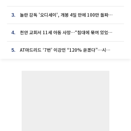
놀란 감독 '오디세이', 개봉 4일 만에 100만 돌파⋯'왕사남' 보다 빠르다
3.
천안 교회서 11세 아동 사망…“침대에 묶여 있었다” 진술 확보
4.
AT마드리드 ‘7번’ 이강인 “120% 쏟겠다”⋯시메오네 감독 “필요한 선수”
5.