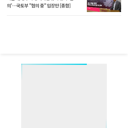
의'⋯국토부 "협의 중" 입장만 [종합]