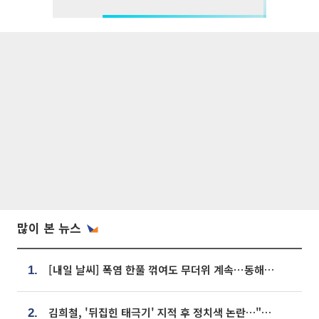
많이 본 뉴스
[내일 날씨] 폭염 한풀 꺾여도 무더위 계속⋯동해안 이틀 연속 비
1.
김희철, '뒤집힌 태극기' 지적 후 정치색 논란…"좌우 떠나 우리나라 국기"
2.