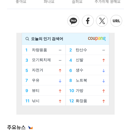
좋아요
화나요
슬퍼요
추가취재 원해요
주요뉴스