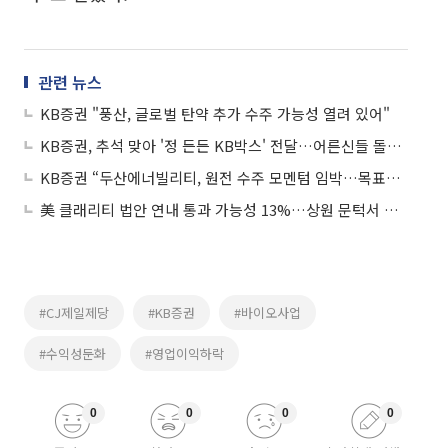
관련 뉴스
KB증권 "풍산, 글로벌 탄약 추가 수주 가능성 열려 있어"
KB증권, 추석 맞아 '정 든든 KB박스' 전달…어른신들 돌봄 지원
KB증권 “두산에너빌리티, 원전 수주 모멘텀 임박…목표가 8만9000원 유지"
美 클래리티 법안 연내 통과 가능성 13%…상원 문턱서 제동
#CJ제일제당
#KB증권
#바이오사업
#수익성둔화
#영업이익하락
0
0
0
0