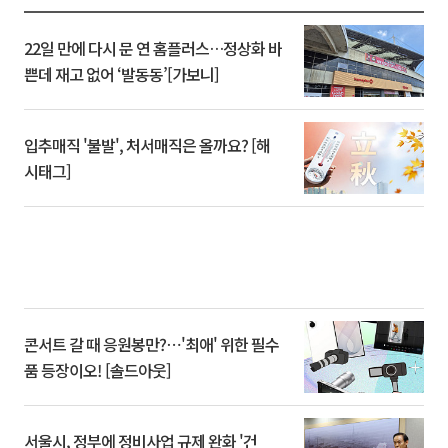
22일 만에 다시 문 연 홈플러스…정상화 바
쁜데 재고 없어 ‘발동동’[가보니]
입추매직 '불발', 처서매직은 올까요? [해
시태그]
콘서트 갈 때 응원봉만?⋯'최애' 위한 필수
품 등장이오! [솔드아웃]
서울시, 정부에 정비사업 규제 완화 '건