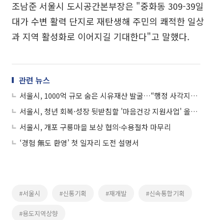
조남준 서울시 도시공간본부장은 "중화동 309-39일
대가 수변 활력 단지로 재탄생해 주민의 쾌적한 일상
과 지역 활성화로 이어지길 기대한다"고 말했다.
관련 뉴스
서울시, 1000억 규모 숨은 시유재산 발굴…“행정 사각지대 토지 바로잡는다”
서울시, 청년 회복·성장 뒷받침할 '마음건강 지원사업' 올해 마지막 모집
서울시, 개포 구룡마을 보상 협의·수용절차 마무리
‘경험 無도 환영’ 첫 일자리 도전 설명서
#서울시
#신통기획
#재개발
#신속통합기획
#용도지역상향