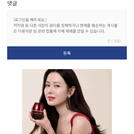
댓글
0 / 300