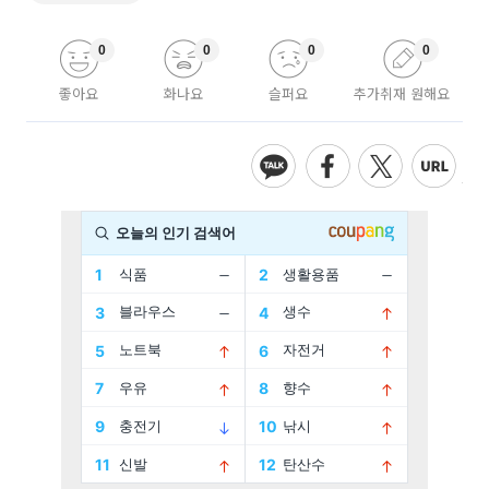
0
0
0
0
좋아요
화나요
슬퍼요
추가취재 원해요