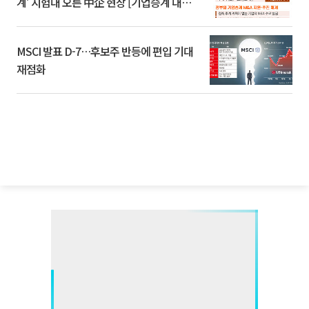
계’ 시험대 오른 中企 현장 [기업승계 대전
환]
MSCI 발표 D-7…후보주 반등에 편입 기대
재점화