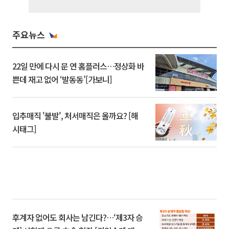
주요뉴스
22일 만에 다시 문 연 홈플러스…정상화 바
쁜데 재고 없어 ‘발동동’[가보니]
입추매직 '불발', 처서매직은 올까요? [해
시태그]
후계자 없어도 회사는 남긴다?…‘제3자 승