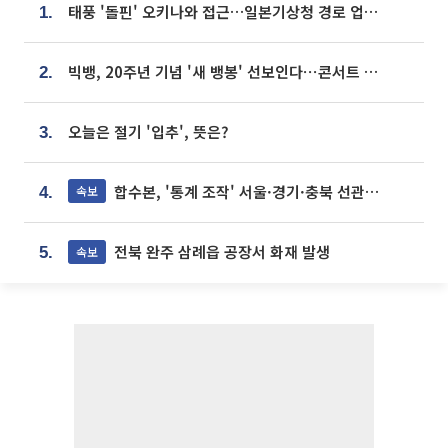
태풍 '돌핀' 오키나와 접근…일본기상청 경로 업데이트
1.
빅뱅, 20주년 기념 '새 뱅봉' 선보인다⋯콘서트 앞두고 팝업 개최
2.
오늘은 절기 '입추', 뜻은?
3.
합수본, '통계 조작' 서울·경기·충북 선관위 등 추가 압수수색
속보
4.
전북 완주 삼례읍 공장서 화재 발생
속보
5.