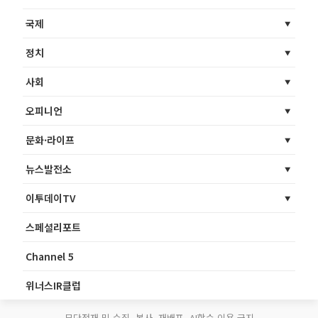
국제
정치
사회
오피니언
문화·라이프
뉴스발전소
이투데이TV
스페셜리포트
Channel 5
위너스IR클럽
무단전재 및 수집, 복사, 재배포, AI학습 이용 금지