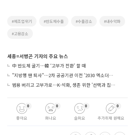
#제조업위기
#반도체수출
#수출감소
#내수악화
#고용감소
세종=서병곤 기자의 주요 뉴스
中 반도체 굴기⋯韓 ‘고부가 전환’ 할 때
"지방행 땐 퇴사"⋯2차 공공기관 이전 '2030 엑소더스' 뇌관
범용 버리고 고부가로⋯K-석화, 생존 위한 '선택과 집중'
0
0
0
0
좋아요
화나요
슬퍼요
추가취재 원해요