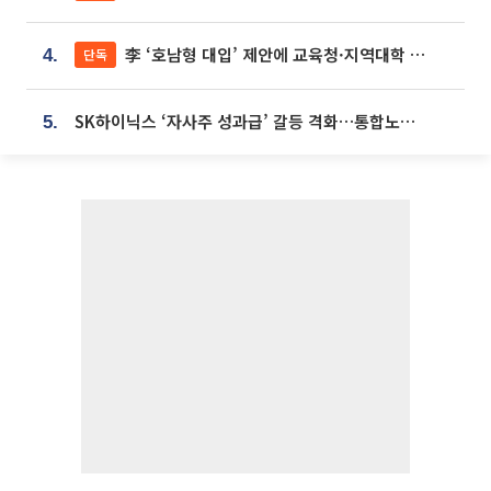
李 ‘호남형 대입’ 제안에 교육청·지역대학 서·논술형 입시 연계 '착수'
단독
4.
SK하이닉스 ‘자사주 성과급’ 갈등 격화…통합노조 출범 움직임
5.