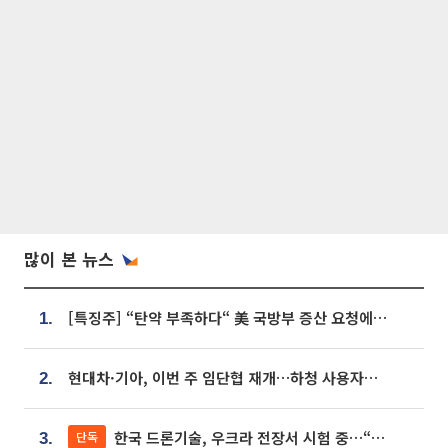
많이 본 뉴스
[특징주] “탄약 부족하다“ 美 국방부 증산 요청에⋯국내 방산주 급등세
1.
현대차·기아, 이번 주 임단협 재개…하청 사용자성 재심도 ‘변수’
2.
한국 드론기술, 우크라 전장서 시험 중…“스타트업 여러 곳 참여”
단독
3.