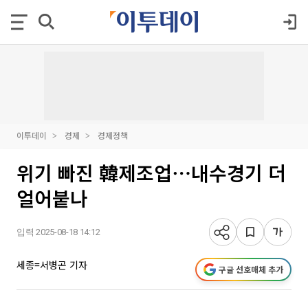
이투데이
경제
경제정책
위기 빠진 韓제조업⋯내수경기 더
얼어붙나
입력 2025-08-18 14:12
세종=서병곤 기자
구글 선호매체 추가