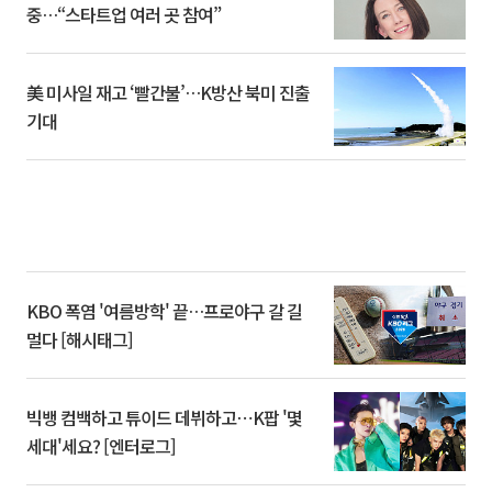
중…“스타트업 여러 곳 참여”
美 미사일 재고 ‘빨간불’…K방산 북미 진출
기대
KBO 폭염 '여름방학' 끝…프로야구 갈 길
멀다 [해시태그]
빅뱅 컴백하고 튜이드 데뷔하고⋯K팝 '몇
세대'세요? [엔터로그]