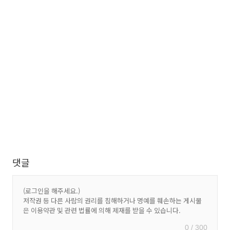
댓글
0 / 300