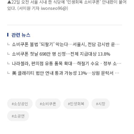
▲22일 오전 서울 시내 한 식당에 ‘민생회복 소비쿠폰’ 안내판이 붙어
있다. (서이원 기자 iwonseo96@)
관련 뉴스
소비쿠폰 불법 ‘되팔기’ 막는다…서울시, 전담 감시반 운영 돌입
소비쿠폰 첫날 698만 명 신청⋯전체 지급대상 13.8%
나라셀라, 편의점 유통 품목 확대…하절기 수요ㆍ정부 소비쿠폰 수혜 선제적 대응
美 클래리티 법안 연내 통과 가능성 13%…상원 문턱서 제동
#소상공인
#소비쿠폰
#민생회복
#시장
#소공연