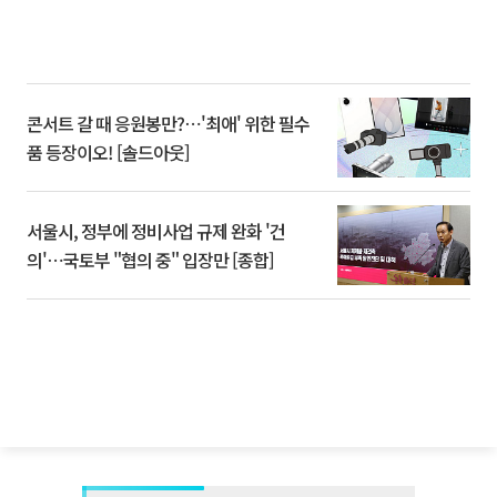
콘서트 갈 때 응원봉만?⋯'최애' 위한 필수
품 등장이오! [솔드아웃]
서울시, 정부에 정비사업 규제 완화 '건
의'⋯국토부 "협의 중" 입장만 [종합]