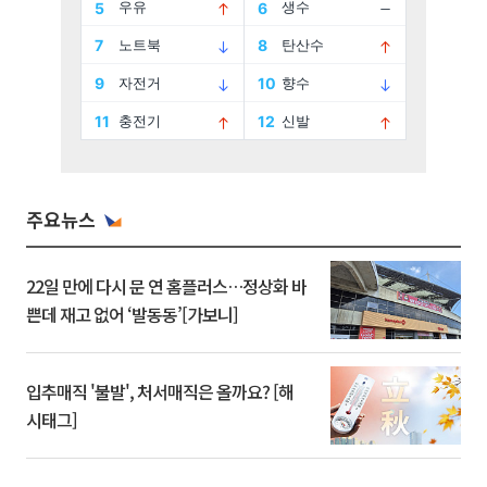
주요뉴스
22일 만에 다시 문 연 홈플러스…정상화 바
쁜데 재고 없어 ‘발동동’[가보니]
입추매직 '불발', 처서매직은 올까요? [해
시태그]