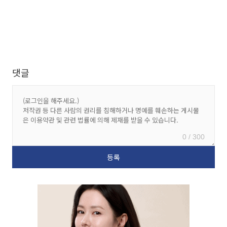
댓글
0 / 300