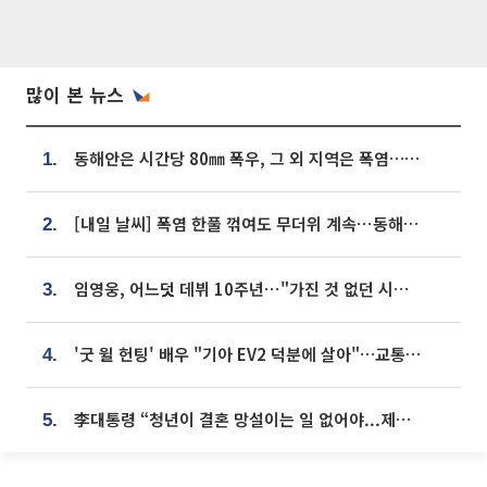
많이 본 뉴스
동해안은 시간당 80㎜ 폭우, 그 외 지역은 폭염…‘극과 극 날씨’
1.
[내일 날씨] 폭염 한풀 꺾여도 무더위 계속⋯동해안 이틀 연속 비
2.
임영웅, 어느덧 데뷔 10주년⋯"가진 것 없던 시절, 내 앞엔 20명의 팬뿐"
3.
'굿 윌 헌팅' 배우 "기아 EV2 덕분에 살아"…교통사고 후 안전성 극찬
4.
李대통령 “청년이 결혼 망설이는 일 없어야...제도상 불이익 조사”
5.