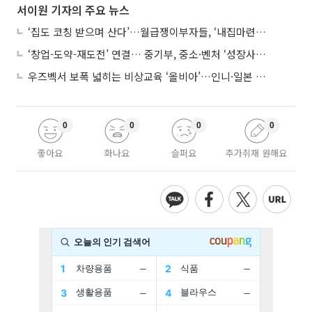
서이원 기자의 주요 뉴스
‘집도 코칭 받으며 산다’…월급쟁이부자들, ‘내집마련’ 신청 증가세
‘창업-도약-재도전’ 연결… 중기부, 중소·벤처 ‘성장사다리’ 짓는다
우즈벡서 보폭 넓히는 비상교육 ‘올비아’…인니·일본 진출 타진
0
0
0
0
좋아요
화나요
슬퍼요
추가취재 원해요