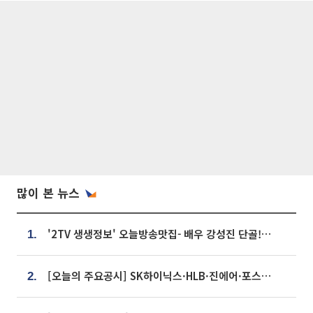
많이 본 뉴스
'2TV 생생정보' 오늘방송맛집- 배우 강성진 단골! 쌀국수ㆍ푸팟퐁 커리 맛집 '블○○○'
1.
[오늘의 주요공시] SK하이닉스·HLB·진에어·포스코홀딩스·네이버·대우건설 등
2.