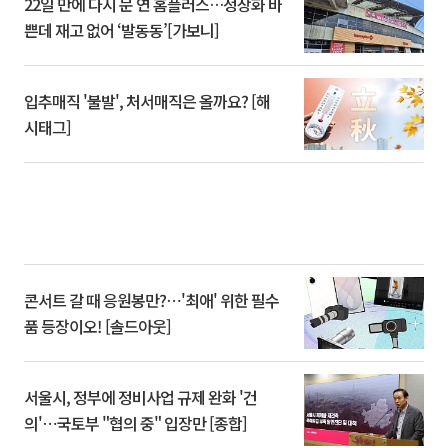
22일 만에 다시 문 연 홈플러스…정상화 바
쁜데 재고 없어 ‘발동동’[가보니]
입추매직 '불발', 처서매직은 올까요? [해
시태그]
콘서트 갈 때 응원봉만?⋯'최애' 위한 필수
품 등장이오! [솔드아웃]
서울시, 정부에 정비사업 규제 완화 '건
의'⋯국토부 "협의 중" 입장만 [종합]