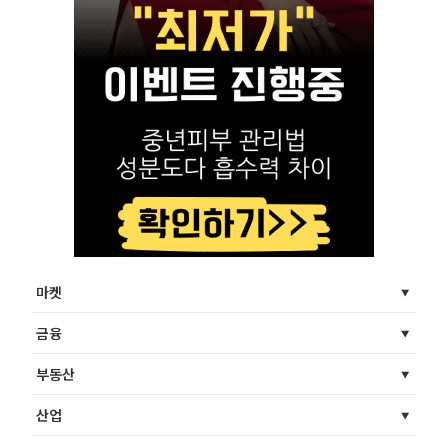
마켓
금융
부동산
산업