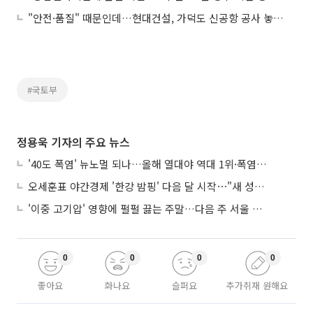
"안전·품질" 때문인데…현대건설, 가덕도 신공항 공사 놓고 '뭇매'
#국토부
정용욱 기자의 주요 뉴스
'40도 폭염' 뉴노멀 되나…올해 열대야 역대 1위·폭염일수 평년 3배 넘어
오세훈표 야간경제 '한강 밤핑' 다음 달 시작⋯"새 성장동력 만들 것"
'이중 고기압' 영향에 펄펄 끓는 주말…다음 주 서울 포함 서쪽이 더 덥다
0
0
0
0
좋아요
화나요
슬퍼요
추가취재 원해요