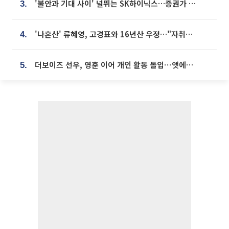
'불안과 기대 사이' 널뛰는 SK하이닉스…증권가 "HBM4·LTA 기반 펀터멘털 견고"
3.
'나혼산' 류혜영, 고경표와 16년산 우정…"자취방서 부모님과 마주쳐"
4.
더보이즈 선우, 영훈 이어 개인 활동 돌입⋯앳에어리어와 전속계약
5.