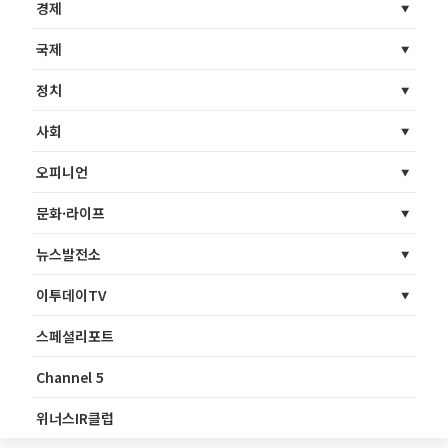
경제
국제
정치
사회
오피니언
문화·라이프
뉴스발전소
이투데이TV
스페셜리포트
Channel 5
위너스IR클럽