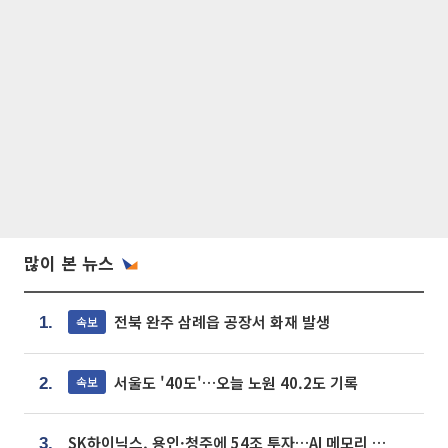
많이 본 뉴스
전북 완주 삼례읍 공장서 화재 발생
속보
1.
서울도 '40도'…오늘 노원 40.2도 기록
속보
2.
SK하이닉스, 용인·청주에 54조 투자…AI 메모리 생산기지 키운다
3.