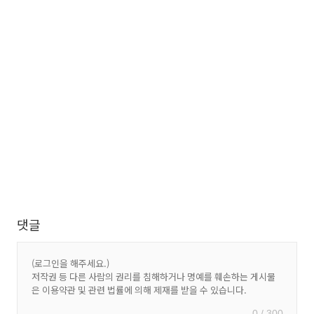
댓글
0 / 300