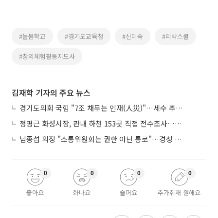
#늘봄학교
#경기도교육청
#신미숙
#리박스쿨
#창의체험활동지도사
김재학 기자의 주요 뉴스
경기도의회 국힘 "7조 채무는 인재(人災)"…세수 추계 조작 의혹 제기
정명근 화성시장, 관내 하천 153곳 직접 전수조사…불법시설 정비
남종섭 의장 "소통위원회는 권한 아닌 통로"…경청 의회 만든다
0
0
0
0
좋아요
화나요
슬퍼요
추가취재 원해요