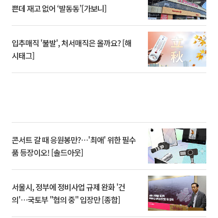
쁜데 재고 없어 ‘발동동’[가보니]
입추매직 '불발', 처서매직은 올까요? [해
시태그]
콘서트 갈 때 응원봉만?⋯'최애' 위한 필수
품 등장이오! [솔드아웃]
서울시, 정부에 정비사업 규제 완화 '건
의'⋯국토부 "협의 중" 입장만 [종합]