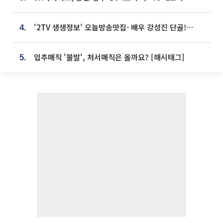
'2TV 생생정보' 오늘방송맛집- 배우 강성진 단골! 쌀국수ㆍ푸팟퐁 커리 맛집 '블○○○'
4.
입추매직 '불발', 처서매직은 올까요? [해시태그]
5.