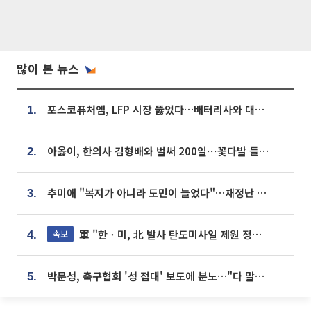
많이 본 뉴스
포스코퓨처엠, LFP 시장 뚫었다…배터리사와 대규모 장기 공급 합의
1.
아옳이, 한의사 김형배와 벌써 200일⋯꽃다발 들고 "프러포즈 아냐"
2.
추미애 "복지가 아니라 도민이 늘었다"…재정난 책임론 정면돌파
3.
軍 "한ㆍ미, 北 발사 탄도미사일 제원 정밀분석 중"
속보
4.
박문성, 축구협회 '성 접대' 보도에 분노…"다 말아먹으려고 작정했나"
5.