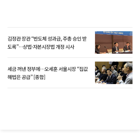
김정관 장관 “반도체 성과급, 주총 승인 받
도록”…상법·자본시장법 개정 시사
세금 꺼낸 정부에…오세훈 서울시장 “집값
해법은 공급” [종합]