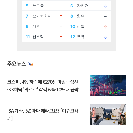
주요뉴스
코스피, 4% 하락에 6270선 마감…삼전
·SK하닉 '와르르' 각각 6%·10%대 급락
ISA 계좌, 5년마다 깨라고요? [이슈크래
커]