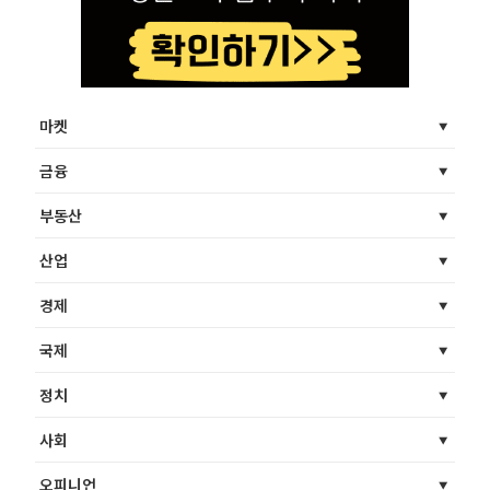
마켓
금융
부동산
산업
경제
국제
정치
사회
오피니언