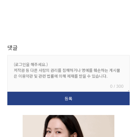
댓글
0 / 300