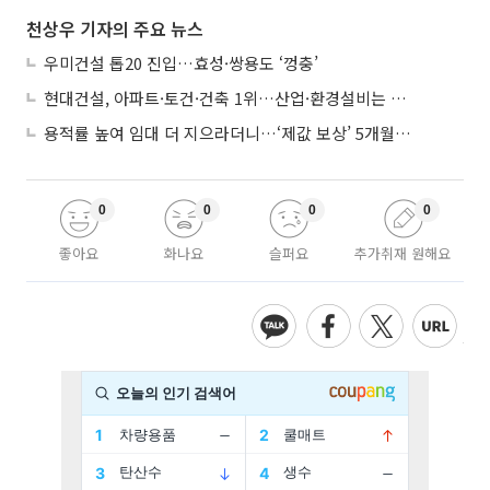
천상우 기자의 주요 뉴스
우미건설 톱20 진입…효성·쌍용도 ‘껑충’
현대건설, 아파트·토건·건축 1위…산업·환경설비는 삼성E&A
용적률 높여 임대 더 지으라더니…‘제값 보상’ 5개월째 국회에 발목
0
0
0
0
좋아요
화나요
슬퍼요
추가취재 원해요