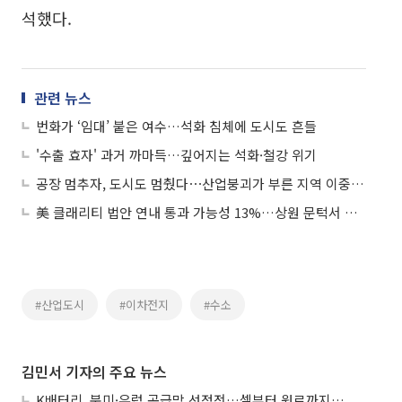
석했다.
관련 뉴스
번화가 ‘임대’ 붙은 여수…석화 침체에 도시도 흔들
'수출 효자' 과거 까마득…깊어지는 석화·철강 위기
공장 멈추자, 도시도 멈췄다⋯산업붕괴가 부른 지역 이중 위기
美 클래리티 법안 연내 통과 가능성 13%…상원 문턱서 제동
#산업도시
#이차전지
#수소
김민서 기자의 주요 뉴스
K배터리, 북미·유럽 공급망 선점전…셀부터 원료까지 현지화