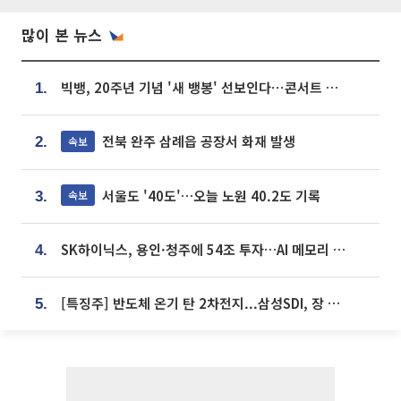
많이 본 뉴스
빅뱅, 20주년 기념 '새 뱅봉' 선보인다⋯콘서트 앞두고 팝업 개최
1.
전북 완주 삼례읍 공장서 화재 발생
속보
2.
서울도 '40도'…오늘 노원 40.2도 기록
속보
3.
SK하이닉스, 용인·청주에 54조 투자…AI 메모리 생산기지 키운다
4.
[특징주] 반도체 온기 탄 2차전지...삼성SDI, 장 초반 7% 넘게 껑충
5.