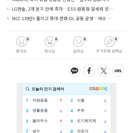
LG엔솔, 2개 분기 만에 흑자…ESS·원통형 앞세워 성장 가속
NCC 139만t 줄이고 롯데·한화·DL 공동 운영…여수 1호 본궤도
0
0
0
0
좋아요
화나요
슬퍼요
추가취재 원해요