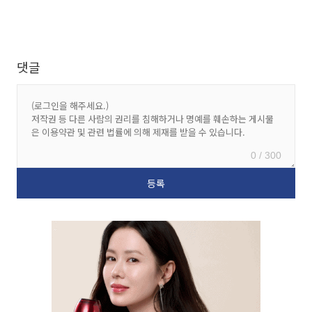
댓글
0 / 300