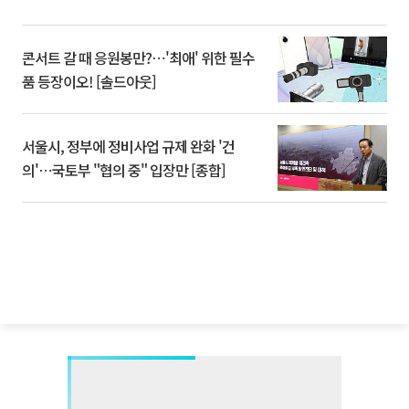
콘서트 갈 때 응원봉만?⋯'최애' 위한 필수
품 등장이오! [솔드아웃]
서울시, 정부에 정비사업 규제 완화 '건
의'⋯국토부 "협의 중" 입장만 [종합]