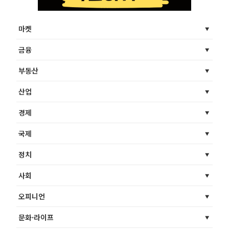
마켓
금융
부동산
산업
경제
국제
정치
사회
오피니언
문화·라이프