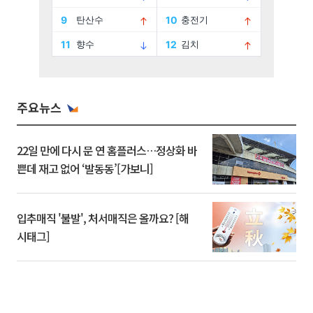
주요뉴스
22일 만에 다시 문 연 홈플러스…정상화 바
쁜데 재고 없어 ‘발동동’[가보니]
입추매직 '불발', 처서매직은 올까요? [해
시태그]