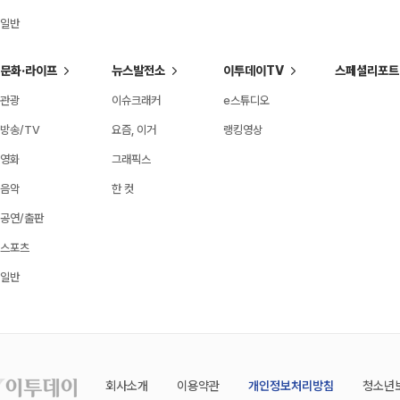
일반
문화·라이프
뉴스발전소
이투데이TV
스페셜리포트
관광
이슈크래커
e스튜디오
방송/TV
요즘, 이거
랭킹영상
영화
그래픽스
음악
한 컷
공연/출판
스포츠
일반
회사소개
이용약관
개인정보처리방침
청소년