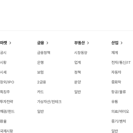
마켓
금융
부동산
산업
공시
금융정책
시장동향
재계
시황
은행
업계
전자/통신/IT
시세
보험
정책
자동차
장외/IPO
2금융
분양
중화학
특징주
카드
일반
항공/물류
투자전략
가상자산/핀테크
유통
채권/펀드
일반
의료/바이오
환율
중기/벤처
국제시황
일반