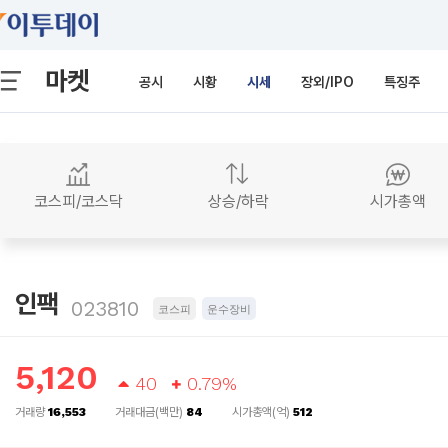
마켓
공시
시황
시세
장외/IPO
특징주
코스피/코스닥
상승/하락
시가총액
인팩
023810
코스피
운수장비
5,120
40
0.79%
거래량
16,553
거래대금(백만)
84
시가총액(억)
512