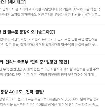
까요? [해시태그]
’의 단계까지 온 지독하고 지독한 폭염입니다. 낮 기온이 37~39도를 찍는 극
 선선하게 느껴질 지경인데요. 이번 폭염의 중심은 처음 영남을 비롯한 동쪽
 북서풍이 산맥을 넘어 영남 쪽으로 내려오면서 뜨겁고 건조해졌는데요.
 위한 필수품 등장이오! [솔드아웃]
합니다. 자신의 취향, 가치관과 유사하거나 인기 있는 인물 혹은 콘텐츠를
'가 자리 잡은 오늘, 잘파세대(Z세대와 알파세대의 합성어)의 눈길이 쏠린 곳은
리는 공연장. 응원봉만큼이나 눈에 띄는 게 있습니다. 공연이 시작되기
 '건의'⋯국토부 "협의 중" 입장만 [종합]
급 부족 원인진단 및 대책 관련 브리핑 서울시가 재개발·재건축을 통한 주택
비사업으로 인한 '이주 대란' 우려와 정부와의 정책 엇박자 논란에 대해 정
실장은 2031년까지 31만 가구 착공 목표에 차질이 없다는 입장이나,
·광양 40.2도…전국 '펄펄'
·광양 40.2도 전국 대부분 폭염특보…체감온도도 곳곳 38도 넘어 8일 동해
지속 서울 노원구의 기온이 40도를 넘어선 데 이어 경기 하남과 전남 광양
. 전국 대부분 지역에 폭염특보가 내려진 가운데 곳곳에서 39~40도 안팎