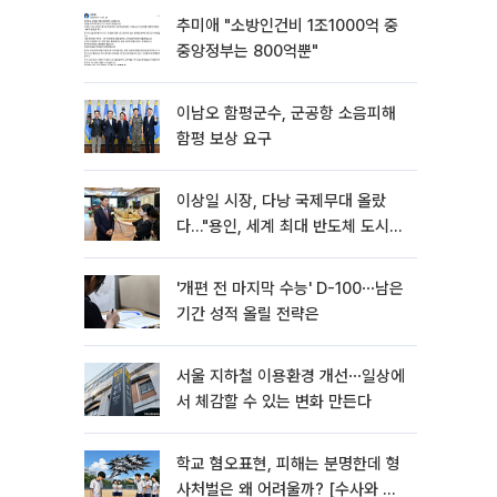
추미애 "소방인건비 1조1000억 중
중앙정부는 800억뿐"
이남오 함평군수, 군공항 소음피해
함평 보상 요구
이상일 시장, 다낭 국제무대 올랐
다…"용인, 세계 최대 반도체 도시
된다"
'개편 전 마지막 수능' D-100⋯남은
기간 성적 올릴 전략은
서울 지하철 이용환경 개선⋯일상에
서 체감할 수 있는 변화 만든다
학교 혐오표현, 피해는 분명한데 형
사처벌은 왜 어려울까? [수사와 재