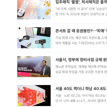
입추매직 '불발', 처서매직은 올
“와 이제 시원한 거 같아” 단체 ‘뇌손상
한 더위 속 30도대 초반이 상대적으로
지역에 있었습니다. 7월 말에는 서풍과
콘서트 갈 때 응원봉만?⋯'최애'
지금 화제 되는 패션·뷰티 트렌드를 소개
따라 제품을 사는 '디토(Ditto) 소비
어디일까요? 아이돌 콘서트 시작을 기다
서울시, 정부에 정비사업 규제 완화
명노준 주택실장, 재개발·재건축 주택공
공급 확대 방침을 거듭 강조한 가운데 정
면 반박하고 나섰다. 명노준 서울시 주택
서울 40도 찍더니 하남 40.8도
서울ㆍ노원 40.2도 이어 하남 40.8도
안 비 시작·내륙 소나기…무더위·열대야 
에서도 40도를 웃도는 기온이 관측됐다