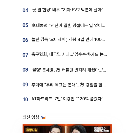
'굿 윌 헌팅' 배우 "기아 EV2 덕분에 살아"…교통사고 후 안전성 극찬
04
05
李대통령 “청년이 결혼 망설이는 일 없어야...제도상 불이익 조사”
놀란 감독 '오디세이', 개봉 4일 만에 100만 돌파⋯'왕사남' 보다 빠르다
06
축구협회, 대국민 사과…"압수수색·카드 논란 사죄, 강도 높은 쇄신"
07
08
'불명' 문세윤, 故 터틀맨 빈자리 채웠다…'거북이' 눈물의 최종 우승
09
추미애 "우리 목표는 연대"…故 강일출 할머니 흉상 제막
AT마드리드 ‘7번’ 이강인 “120% 쏟겠다”⋯시메오네 감독 “필요한 선수”
10
최신 영상