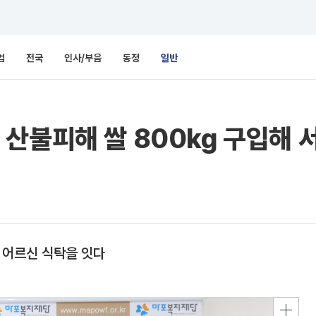
업
전국
인사/부음
동정
일반
산불피해 쌀 800kg 구입해 
 어르신 식탁을 잇다