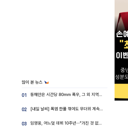
많이 본 뉴스
동해안은 시간당 80㎜ 폭우, 그 외 지역은 폭염…‘극과 극 날씨’
01
[내일 날씨] 폭염 한풀 꺾여도 무더위 계속⋯동해안 이틀 연속 비
02
임영웅, 어느덧 데뷔 10주년⋯"가진 것 없던 시절, 내 앞엔 20명의 팬뿐"
03