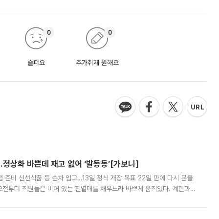
0
0
슬퍼요
추가취재 원해요
…정상화 바쁜데 재고 없어 ‘발동동’[가보니]
준비 신선식품 등 순차 입고…13일 정식 개장 목표 22일 만에 다시 문을
오전부터 직원들은 비어 있는 진열대를 채우느라 바쁘게 움직였다. 계란과
리를 잡기 시작했지만, 매장 곳곳엔 여전히 텅 빈 매대가 먼저 눈에 들어왔