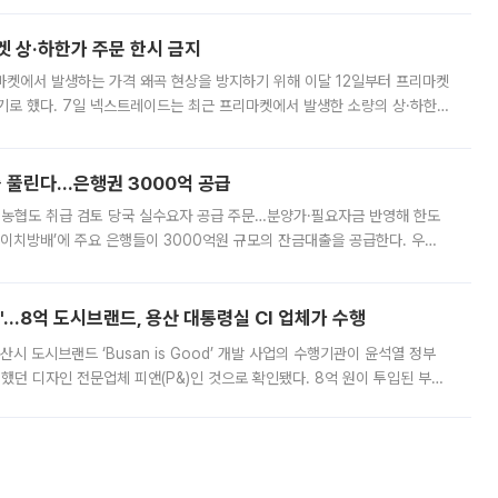
켓 상·하한가 주문 한시 금지
마켓에서 발생하는 가격 왜곡 현상을 방지하기 위해 이달 12일부터 프리마켓
기로 했다. 7일 넥스트레이드는 최근 프리마켓에서 발생한 소량의 상·하한
, 주문 오류로 인한 가격 급등락을 최소화하기 위한 비상 대응방안을 발표
 풀린다…은행권 3000억 공급
리·농협도 취급 검토 당국 실수요자 공급 주문…분양가·필요자금 반영해 한도
에이치방배’에 주요 은행들이 3000억원 규모의 잔금대출을 공급한다. 우리
하고 있어 향후 공급 규모가 늘어날 전망이다. 7일 금융권에 따르면 KB국
od'…8억 도시브랜드, 용산 대통령실 CI 업체가 수행
시 도시브랜드 ‘Busan is Good’ 개발 사업의 수행기관이 윤석열 정부
여했던 디자인 전문업체 피앤(P&)인 것으로 확인됐다. 8억 원이 투입된 부산
 부족과 디자인 정체성 논란에 휩싸였던 만큼, 사업 선정 과정과 결과물에