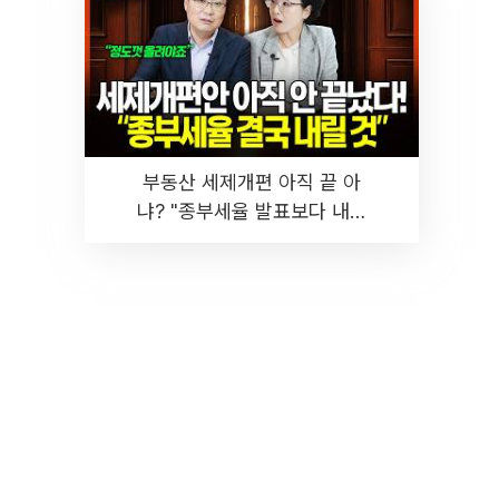
부동산 세제개편 아직 끝 아
냐? "종부세율 발표보다 내릴
것" 장기거주·양도세 전망 I 집
땅지성 I 김인만, 진미윤