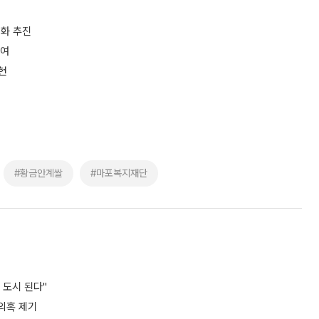
글화 추진
기여
현
#황금안계쌀
#마포복지재단
 도시 된다"
 의혹 제기