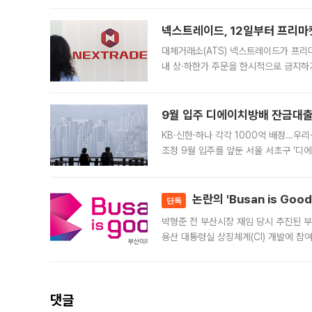
의 극심한
넥스트레이드, 12일부터 프리마
대체거래소(ATS) 넥스트레이드가 프리
내 상·하한가 주문을 한시적으로 금지하
가 체결 사례와 관련해 설명자료를 내고
9월 입주 디에이치방배 잔금대출
KB·신한·하나 각각 1000억 배정…우
조정 9월 입주를 앞둔 서울 서초구 ‘디
은행과 NH농협은행도 대출 취급을 검토
민은행
논란의 'Busan is Go
단독
박형준 전 부산시장 재임 당시 추진된 부산
용산 대통령실 상징체계(CI) 개발에 참
도시브랜드 사업이 공개 이후 시민 공감
댓글