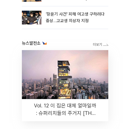
판]
'장윤기 사건' 피해 여고생 구하려다
중상…고교생 의상자 지정
뉴스발전소
Vol. 12 이 집은 대체 얼마일까
: 슈퍼리치들의 주거지 [THE
RARE]