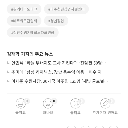
#경기테크노파크
#파주청년창업지원센터
#네트워크간담회
#청년창업
#정진수경기테크노파크원장
김재학 기자의 주요 뉴스
안민석 "하늘 무너져도 교사 지킨다"…전담관 50명→300명, 교육감이 직접 고발
추미애 "삼성·하이닉스, 값싼 용수역 이용…폐수 저감 노력 안해"
이재준 수원시장, 20개국 이주민 135명 '새빛 글로벌프렌즈' 위촉
0
0
0
0
좋아요
화나요
슬퍼요
추가취재 원해요