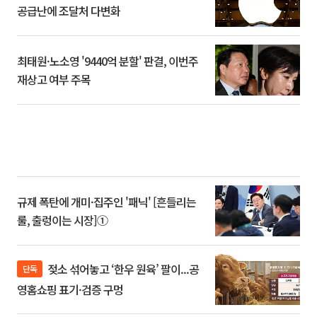
공급난에 조달처 다변화
최태원·노소영 '9440억 분할' 판결, 이번주
재상고 여부 주목
규제 폭탄에 개미·집주인 '패닉' [흔들리는
룰, 출렁이는 시장]①
젖소 섞어놓고 ‘한우 원육’ 팔이...공
단독
영홈쇼핑 표기·검증 구멍