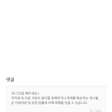
댓글
0 / 300