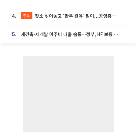
젖소 섞어놓고 ‘한우 원육’ 팔이...공영홈쇼핑 표기·검증 구멍
단독
4.
재건축·재개발 이주비 대출 숨통…정부, HF 보증 신설 추진
5.