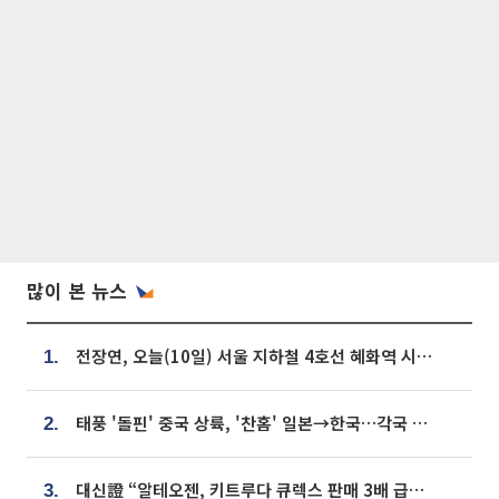
많이 본 뉴스
전장연, 오늘(10일) 서울 지하철 4호선 혜화역 시위…1호선 용산역 무정차
1.
태풍 '돌핀' 중국 상륙, '찬홈' 일본→한국…각국 기상청 예상 경로는?
2.
대신證 “알테오젠, 키트루다 큐렉스 판매 3배 급증…목표가 41만원 상향”
3.