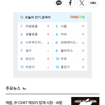
주요뉴스
애플, 中 CXMT 메모리 탑재 시험…AI발