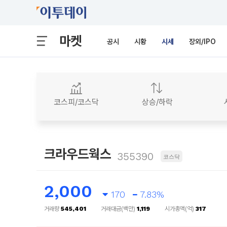
마켓
공시
시황
시세
장외/IPO
코스피/코스닥
상승/하락
크라우드웍스
355390
코스닥
2,000
170
7.83%
거래량
545,401
거래대금(백만)
1,119
시가총액(억)
317