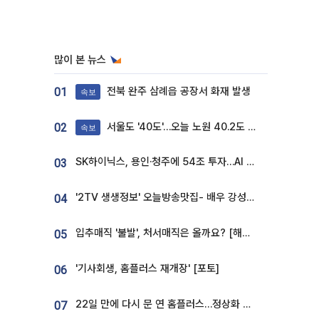
많이 본 뉴스
전북 완주 삼례읍 공장서 화재 발생
01
속보
서울도 '40도'…오늘 노원 40.2도 기록
02
속보
SK하이닉스, 용인·청주에 54조 투자…AI 메모리 생산기지 키운다
03
'2TV 생생정보' 오늘방송맛집- 배우 강성진 단골! 쌀국수ㆍ푸팟퐁 커리 맛집 '블○○○'
04
입추매직 '불발', 처서매직은 올까요? [해시태그]
05
'기사회생, 홈플러스 재개장' [포토]
06
22일 만에 다시 문 연 홈플러스…정상화 바쁜데 재고 없어 ‘발동동’[가보니]
07