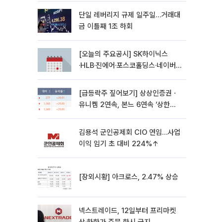
단일 레버리지 규제 일주일…거래대
금 이틀째 1조 하회
[오늘의 주요공시] SK하이닉스
·HLB·진에어·포스코홀딩스·네이버·
대우건설 등
[급등락주 짚어보기] 상상인증권ㆍ
유니켐 2연속, 본느 6연속 ‘상한
가’⋯M&A 훈풍 분 증시
김용석 군인공제회 CIO 연임…사업
이익 임기 초 대비 224%↑
[장외시황] 아크로스, 2.47% 상승
넥스트레이드, 12일부터 프리마켓