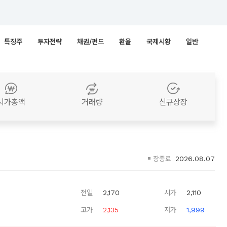
특징주
투자전략
채권/펀드
환율
국제시황
일반
시가총액
거래량
신규상장
장종료
2026.08.07
전일
2,170
시가
2,110
고가
2,135
저가
1,999