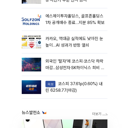
상·하한가 주문 한시 금지
에스제이투자홀딩스, 골프존홀딩스
1차 공개매수 종료…지분 85% 확보
카카오, 역대급 실적에도 낮아진 눈
높이…AI 성과가 반등 열쇠
외국인 '팔자'에 코스피·코스닥 하락
마감...삼성전자·SK하이닉스 희비 갈
려
코스피 37.61p(0.60%) 내
속보
린 6258.77(마감)
뉴스발전소