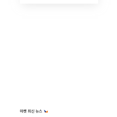
것" 장기거주·양도세 전망 I 집
땅지성 I 김인만, 진미윤
마켓 최신 뉴스