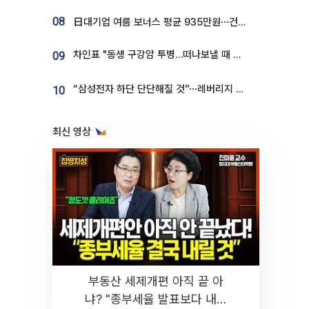
08
日대기업 여름 보너스 평균 935만원⋯건설회사 1800만 넘어
차인표 "동생 구강암 투병…떠나보낼 때 가장 힘들었다”
09
“삼성전자 하단 단단해질 것”⋯레버리지 규제에 쏠림 완화 [찐코노미]
10
최신 영상
부동산 세제개편 아직 끝 아
냐? "종부세율 발표보다 내릴