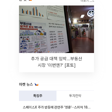
추가 공급 대책 임박…부동산
시장 '이번엔?' [포토]
마켓 뉴스
특징주
투자전략
스페이스X 주가 반등에 관련주 ‘껑충’⋯스피어 18%ㆍ에이치브이엠 12%↑