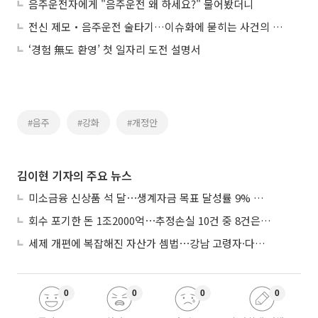
음주운전자에게 "음주운전 왜 하세요?" 물어봤더니
전신 제모‧음주운전 술타기…이슈화에 묻히는 사건의 본질
‘경험 無도 환영’ 첫 일자리 도전 설명서
#음주
#강화
#개정안
김이현 기자의 주요 뉴스
미소금융 신상품 석 달⋯생계자금 목표 달성률 9% 그쳐
회수 포기한 돈 1조2000억⋯추정손실 10건 중 8건은 기업대출
세제 개편에 복잡해진 자산가 셈법⋯강남 고령자·다주택자 ‘자산재편 고심’
0
0
0
0