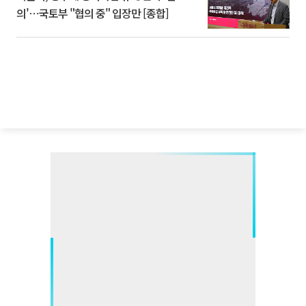
의'⋯국토부 "협의 중" 입장만 [종합]