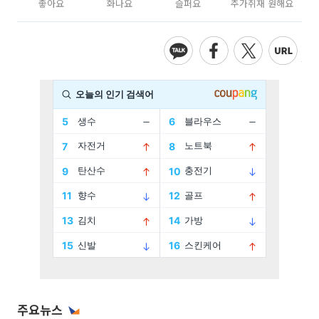
좋아요
화나요
슬퍼요
추가취재 원해요
주요뉴스