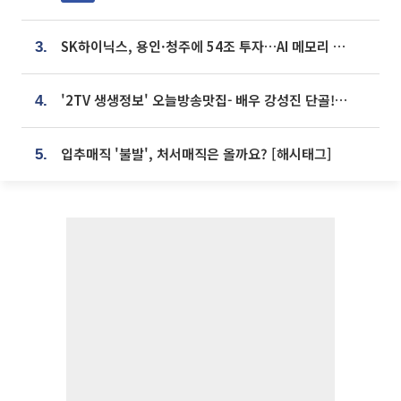
SK하이닉스, 용인·청주에 54조 투자…AI 메모리 생산기지 키운다
3.
'2TV 생생정보' 오늘방송맛집- 배우 강성진 단골! 쌀국수ㆍ푸팟퐁 커리 맛집 '블○○○'
4.
입추매직 '불발', 처서매직은 올까요? [해시태그]
5.