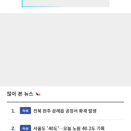
많이 본 뉴스
전북 완주 삼례읍 공장서 화재 발생
속보
1.
서울도 '40도'…오늘 노원 40.2도 기록
속보
2.