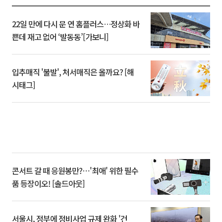
22일 만에 다시 문 연 홈플러스…정상화 바
쁜데 재고 없어 ‘발동동’[가보니]
입추매직 '불발', 처서매직은 올까요? [해
시태그]
콘서트 갈 때 응원봉만?⋯'최애' 위한 필수
품 등장이오! [솔드아웃]
서울시, 정부에 정비사업 규제 완화 '건