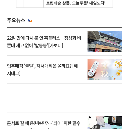
주요뉴스
22일 만에 다시 문 연 홈플러스…정상화 바
쁜데 재고 없어 ‘발동동’[가보니]
입추매직 '불발', 처서매직은 올까요? [해
시태그]
콘서트 갈 때 응원봉만?⋯'최애' 위한 필수