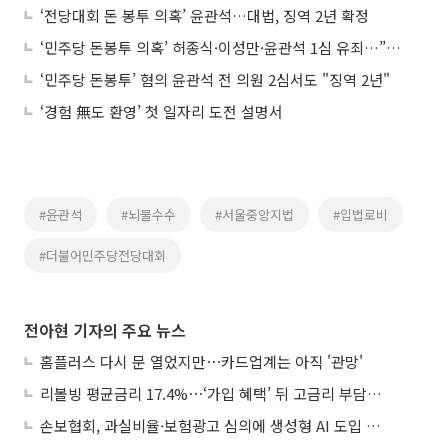
‘전당대회 돈 봉투 의혹’ 윤관석…대법, 징역 2년 확정
‘민주당 돈봉투 의혹’ 허종식·이성만·윤관석 1심 유죄…”항소할 것”
‘민주당 돈봉투’ 혐의 윤관석 전 의원 2심서도 "징역 2년"
‘경험 無도 환영’ 첫 일자리 도전 설명서
#윤관석
#뇌물수수
#서울중앙지법
#입법로비
#더불어민주당전당대회
전아현 기자의 주요 뉴스
홈플러스 다시 문 열었지만⋯카드업계는 아직 '관망'
리볼빙 평균금리 17.4%⋯‘가입 혜택’ 뒤 고금리 부담 주의
손보협회, 과실비율·보험광고 심의에 생성형 AI 도입 추진