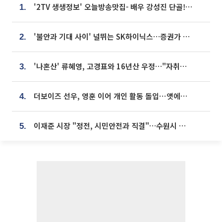
'2TV 생생정보' 오늘방송맛집- 배우 강성진 단골! 쌀국수ㆍ푸팟퐁 커리 맛집 '블○○○'
1.
'불안과 기대 사이' 널뛰는 SK하이닉스…증권가 "HBM4·LTA 기반 펀터멘털 견고"
2.
'나혼산' 류혜영, 고경표와 16년산 우정…"자취방서 부모님과 마주쳐"
3.
더보이즈 선우, 영훈 이어 개인 활동 돌입⋯앳에어리어와 전속계약
4.
이재준 시장 "정전, 시민안전과 직결"…수원시 비상대응체계 가동
5.