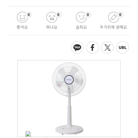
0
0
0
0
좋아요
화나요
슬퍼요
추가취재 원해요