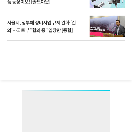
품 등장이오! [솔드아웃]
서울시, 정부에 정비사업 규제 완화 '건
의'⋯국토부 "협의 중" 입장만 [종합]