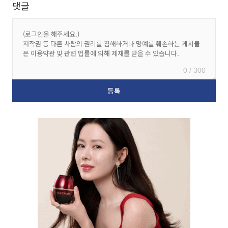
댓글
0 / 300