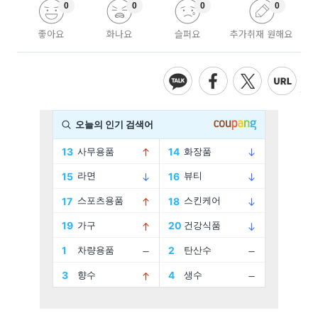
0
0
0
0
좋아요
화나요
슬퍼요
추가취재 원해요