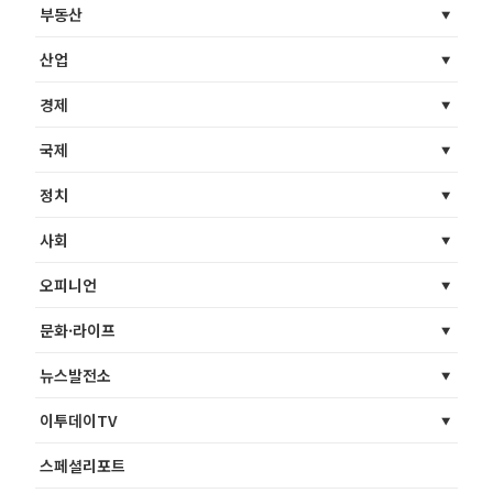
부동산
산업
경제
국제
정치
사회
오피니언
문화·라이프
뉴스발전소
이투데이TV
스페셜리포트