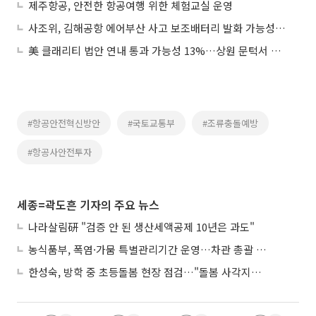
제주항공, 안전한 항공여행 위한 체험교실 운영
사조위, 김해공항 에어부산 사고 보조배터리 발화 가능성 무게
美 클래리티 법안 연내 통과 가능성 13%…상원 문턱서 제동
#항공안전혁신방안
#국토교통부
#조류충돌예방
#항공사안전투자
세종=곽도흔 기자의 주요 뉴스
나라살림硏 "검증 안 된 생산세액공제 10년은 과도"
농식품부, 폭염·가뭄 특별관리기간 운영…차관 총괄 대응체계 격상
한성숙, 방학 중 초등돌봄 현장 점검…"돌봄 사각지대 없애야"