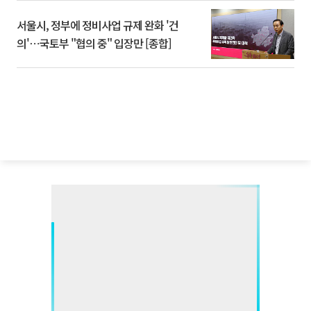
서울시, 정부에 정비사업 규제 완화 '건
의'⋯국토부 "협의 중" 입장만 [종합]