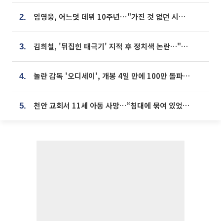
임영웅, 어느덧 데뷔 10주년⋯"가진 것 없던 시절, 내 앞엔 20명의 팬뿐"
2.
김희철, '뒤집힌 태극기' 지적 후 정치색 논란…"좌우 떠나 우리나라 국기"
3.
놀란 감독 '오디세이', 개봉 4일 만에 100만 돌파⋯'왕사남' 보다 빠르다
4.
천안 교회서 11세 아동 사망…“침대에 묶여 있었다” 진술 확보
5.