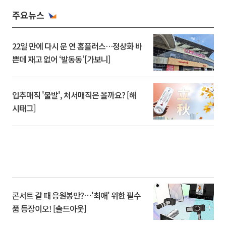
주요뉴스
22일 만에 다시 문 연 홈플러스…정상화 바
쁜데 재고 없어 ‘발동동’[가보니]
입추매직 '불발', 처서매직은 올까요? [해
시태그]
콘서트 갈 때 응원봉만?⋯'최애' 위한 필수
품 등장이오! [솔드아웃]