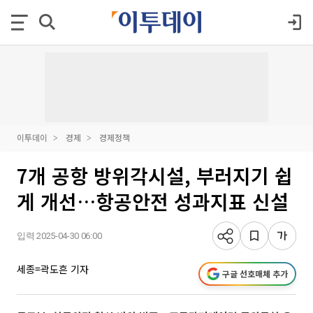
이투데이
경제
경제정책
7개 공항 방위각시설, 부러지기 쉽
게 개선…항공안전 성과지표 신설
입력 2025-04-30 06:00
세종=곽도흔 기자
구글 선호매체 추가