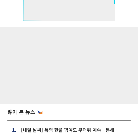
많이 본 뉴스
[내일 날씨] 폭염 한풀 꺾여도 무더위 계속⋯동해안 이틀 연속 비
1.