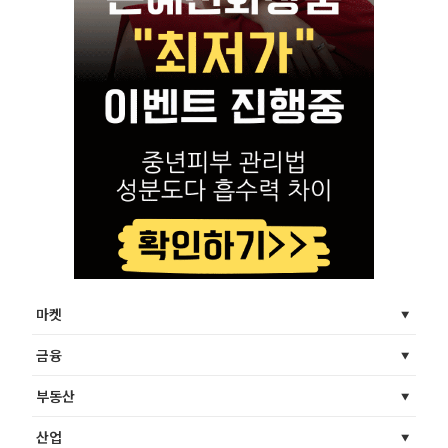
마켓
금융
부동산
산업