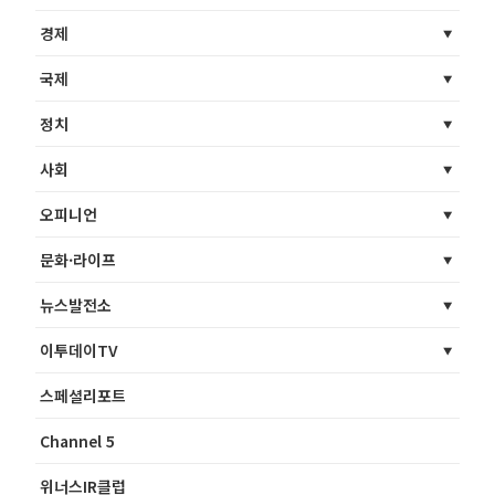
경제
국제
정치
사회
오피니언
문화·라이프
뉴스발전소
이투데이TV
스페셜리포트
Channel 5
위너스IR클럽