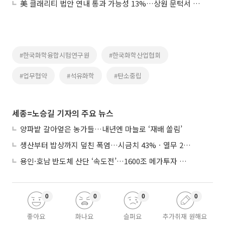
美 클래리티 법안 연내 통과 가능성 13%…상원 문턱서 제동
#한국화학융합시험연구원
#한국화학산업협회
#업무협약
#석유화학
#탄소중립
세종=노승길 기자의 주요 뉴스
양파밭 갈아엎은 농가들…내년엔 마늘로 ‘재배 쏠림’
생산부터 밥상까지 덮친 폭염…시금치 43%ㆍ열무 28% 급등
용인·호남 반도체 산단 ‘속도전’…1600조 메가투자 이행 총력
0
0
0
0
좋아요
화나요
슬퍼요
추가취재 원해요