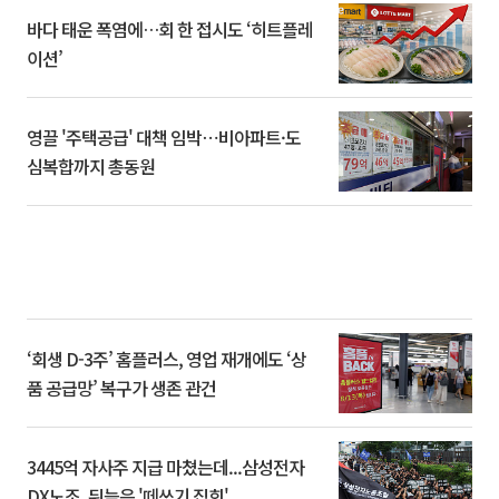
바다 태운 폭염에…회 한 접시도 ‘히트플레
이션’
영끌 '주택공급' 대책 임박⋯비아파트·도
심복합까지 총동원
‘회생 D-3주’ 홈플러스, 영업 재개에도 ‘상
품 공급망’ 복구가 생존 관건
3445억 자사주 지급 마쳤는데...삼성전자
DX노조, 뒤늦은 '떼쓰기 집회'