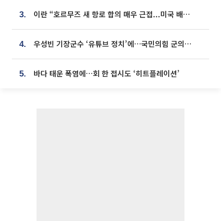
이란 “호르무즈 새 항로 합의 매우 근접...미국 배상 먼저”
3.
우성빈 기장군수 ‘유튜브 정치’에…국민의힘 군의원들 집단 반발
4.
바다 태운 폭염에…회 한 접시도 ‘히트플레이션’
5.