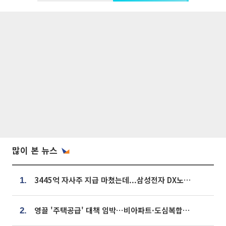
많이 본 뉴스
3445억 자사주 지급 마쳤는데...삼성전자 DX노조, 뒤늦은 '떼쓰기 집회'
1.
영끌 '주택공급' 대책 임박⋯비아파트·도심복합까지 총동원
2.