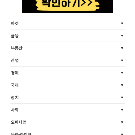
마켓
금융
부동산
산업
경제
국제
정치
사회
오피니언
문화·라이프