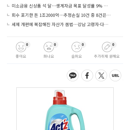
미소금융 신상품 석 달⋯생계자금 목표 달성률 9% 그쳐
회수 포기한 돈 1조2000억⋯추정손실 10건 중 8건은 기업대출
세제 개편에 복잡해진 자산가 셈법⋯강남 고령자·다주택자 ‘자산재편 고심’
0
0
0
0
좋아요
화나요
슬퍼요
추가취재 원해요