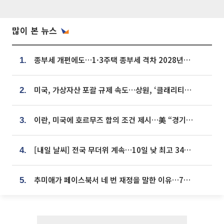
많이 본 뉴스
종부세 개편에도…1·3주택 종부세 격차 2028년부터 확대
1.
미국, 가상자산 포괄 규제 속도…상원, ‘클래리티법’ 9월 절차투표 추진
2.
이란, 미국에 호르무즈 합의 조건 제시…美 “경기 아직 안 끝나” [종합]
3.
[내일 날씨] 전국 무더위 계속…10일 낮 최고 34도 육박
4.
추미애가 페이스북서 네 번 재정을 말한 이유…7700억 추경 열쇠는 도의회에
5.