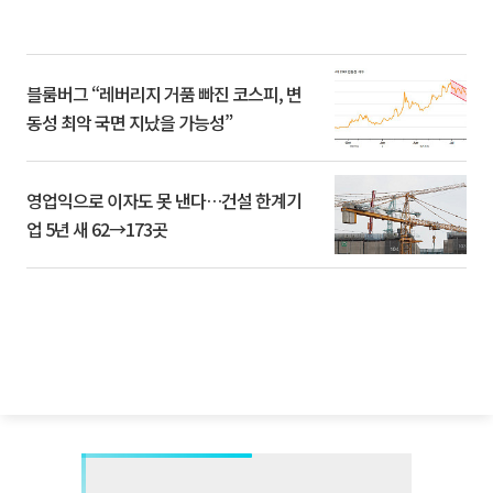
블룸버그 “레버리지 거품 빠진 코스피, 변
동성 최악 국면 지났을 가능성”
영업익으로 이자도 못 낸다…건설 한계기
업 5년 새 62→173곳