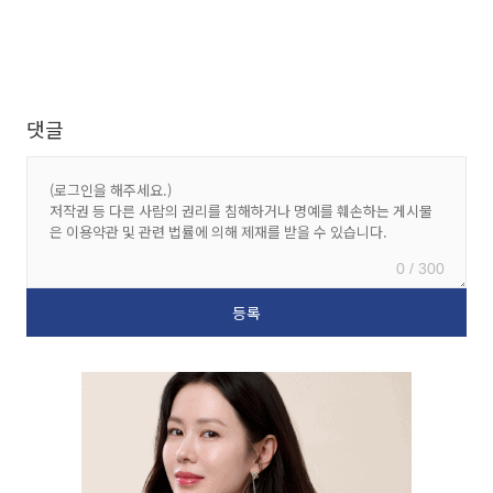
댓글
0 / 300