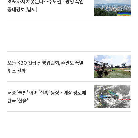
39도까지 치솟는다⋯수도권ㆍ광양 폭염
중대경보 [날씨]
오늘 KBO 긴급 실행위원회, 주말도 폭염
취소 될까
태풍 '돌핀' 이어 '찬홈' 등장…예상 경로에
한국 '한숨'