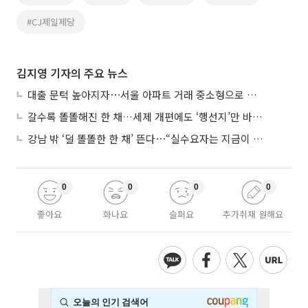
#CJ제일제당
김지영 기자의 주요 뉴스
대출 문턱 높아지자⋯서울 아파트 거래 중소형으로 쏠렸다
갈수록 똘똘해진 한 채…세제 개편에도 ‘행선지’만 바뀐다
강남 밖 ‘덜 똘똘한 한 채’ 뜬다⋯“실수요자는 지금이 기회”
0
0
0
0
좋아요
화나요
슬퍼요
추가취재 원해요