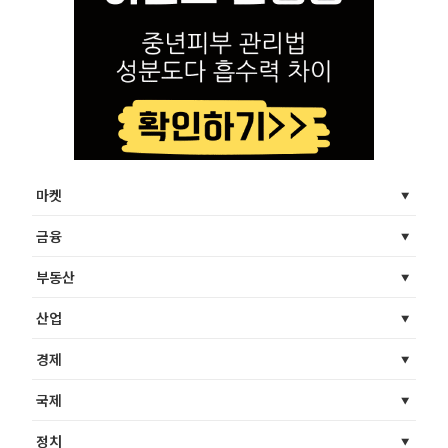
마켓
금융
부동산
산업
경제
국제
정치