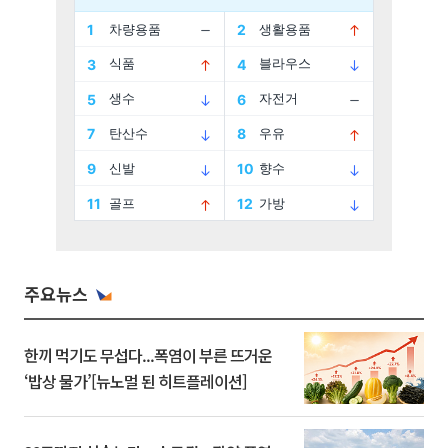
주요뉴스
한끼 먹기도 무섭다...폭염이 부른 뜨거운
‘밥상 물가’[뉴노멀 된 히트플레이션]