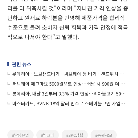
리를 더 위축시킬 것"이라며 "지나친 가격 인상을 중
단하고 원재료 하락분을 반영해 제품가격을 합리적
수준으로 돌려 소비자 신뢰 회복과 가격 안정에 적극
적으로 나서야 한다"고 말했다.
관련 뉴스
롯데리아ㆍ노브랜드버거ㆍ써브웨이 등 버거ㆍ샌드위치 가격 줄인상
써브웨이 에그마요 5900원으로 인상…배달 시 900원 더 받아
롯데리아, 내달 3일부터 3.3% 가격 인상…리아불고기 5000원
마스터카드, BVNK 18억 달러 인수로 스테이블코인 사업 본격 확장
#남양유업
#빙그레
#SPC삼립
#동원F&B