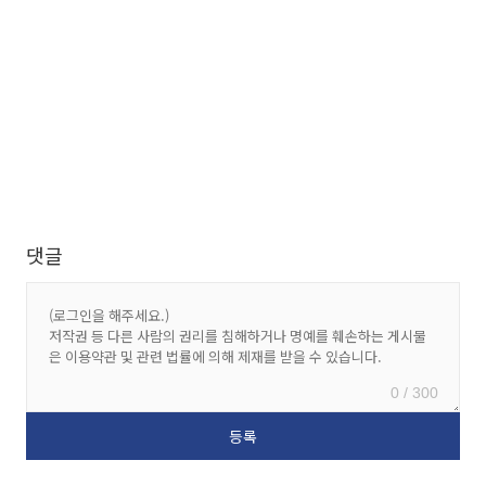
댓글
0 / 300