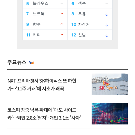
주요뉴스
NXT 프리마켓서 SK하이닉스 또 하한
가⋯‘11주 거래’에 시초가 왜곡
코스피 장중 낙폭 확대에 '매도 사이드
카'…외인 2.8조'팔자'· 개인 3.1조 '사자'