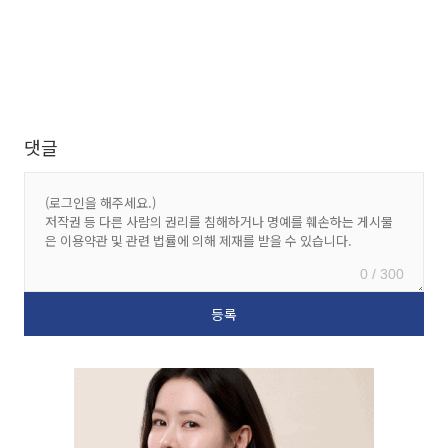
댓글
0 / 300