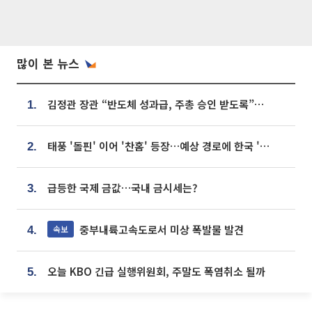
많이 본 뉴스
김정관 장관 “반도체 성과급, 주총 승인 받도록”…상법·자본시장법 개정 시사
1.
태풍 '돌핀' 이어 '찬홈' 등장…예상 경로에 한국 '한숨'
2.
급등한 국제 금값…국내 금시세는?
3.
중부내륙고속도로서 미상 폭발물 발견
속보
4.
오늘 KBO 긴급 실행위원회, 주말도 폭염취소 될까
5.