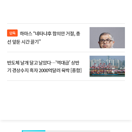
하마스 “네타냐후 합의안 거절, 총
단독
선 앞둔 시간 끌기”
반도체 날개 달고 날았다⋯'역대급' 상반
기 경상수지 흑자 2000억달러 육박 [종합]