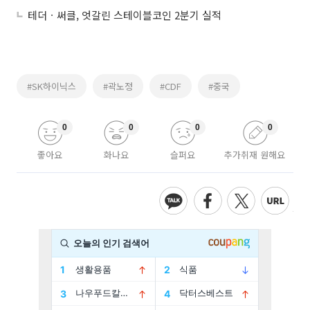
테더ㆍ써클, 엇갈린 스테이블코인 2분기 실적
#SK하이닉스
#곽노정
#CDF
#중국
0
0
0
0
좋아요
화나요
슬퍼요
추가취재 원해요