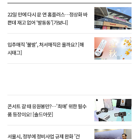
22일 만에 다시 문 연 홈플러스…정상화 바
쁜데 재고 없어 ‘발동동’[가보니]
입추매직 '불발', 처서매직은 올까요? [해
시태그]
콘서트 갈 때 응원봉만?⋯'최애' 위한 필수
품 등장이오! [솔드아웃]
서울시, 정부에 정비사업 규제 완화 '건