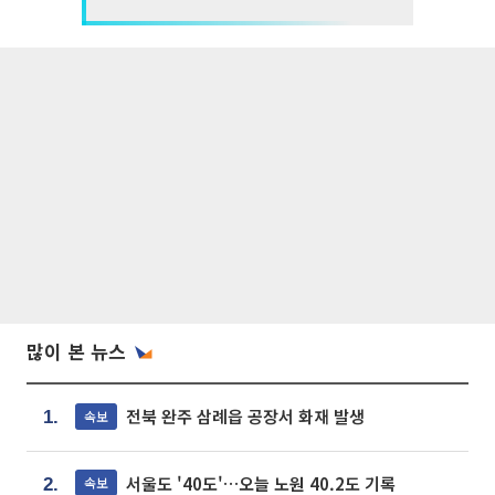
많이 본 뉴스
전북 완주 삼례읍 공장서 화재 발생
속보
1.
서울도 '40도'…오늘 노원 40.2도 기록
속보
2.