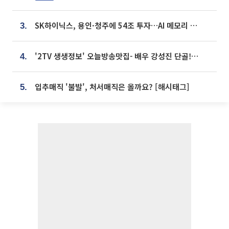
SK하이닉스, 용인·청주에 54조 투자…AI 메모리 생산기지 키운다
3.
'2TV 생생정보' 오늘방송맛집- 배우 강성진 단골! 쌀국수ㆍ푸팟퐁 커리 맛집 '블○○○'
4.
입추매직 '불발', 처서매직은 올까요? [해시태그]
5.