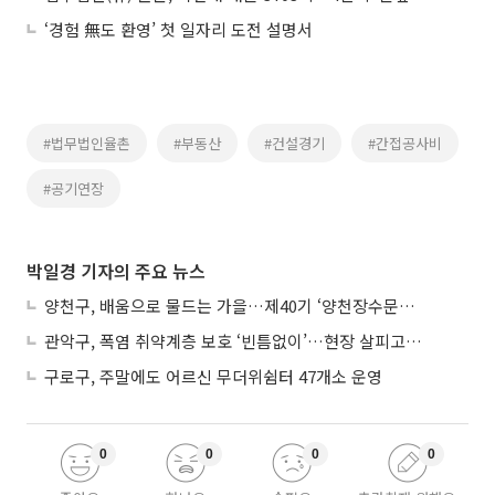
‘경험 無도 환영’ 첫 일자리 도전 설명서
#법무법인율촌
#부동산
#건설경기
#간접공사비
#공기연장
박일경 기자의 주요 뉴스
양천구, 배움으로 물드는 가을…제40기 ‘양천장수문화대학’ 수강생 모집
관악구, 폭염 취약계층 보호 ‘빈틈없이’…현장 살피고 지원 넓힌다
구로구, 주말에도 어르신 무더위쉼터 47개소 운영
0
0
0
0