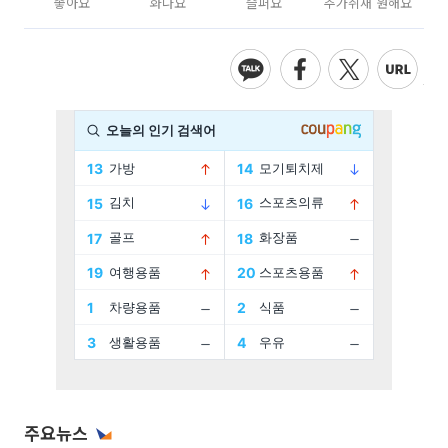
좋아요
화나요
슬퍼요
추가취재 원해요
주요뉴스