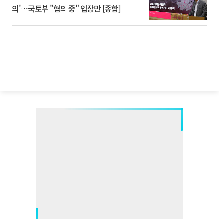
의'⋯국토부 "협의 중" 입장만 [종합]