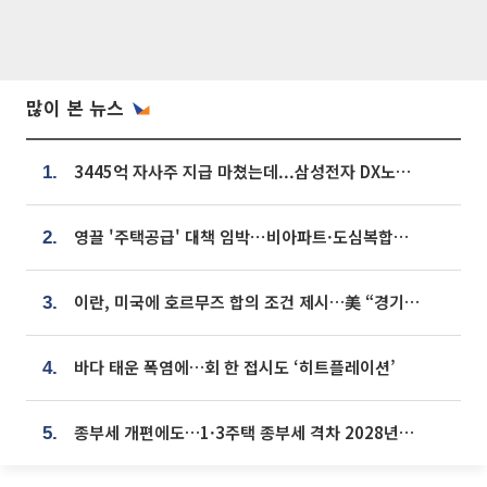
많이 본 뉴스
3445억 자사주 지급 마쳤는데...삼성전자 DX노조, 뒤늦은 '떼쓰기 집회'
1.
영끌 '주택공급' 대책 임박⋯비아파트·도심복합까지 총동원
2.
이란, 미국에 호르무즈 합의 조건 제시…美 “경기 아직 안 끝나” [종합]
3.
바다 태운 폭염에…회 한 접시도 ‘히트플레이션’
4.
종부세 개편에도…1·3주택 종부세 격차 2028년부터 확대
5.