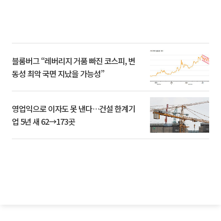
블룸버그 “레버리지 거품 빠진 코스피, 변
동성 최악 국면 지났을 가능성”
영업익으로 이자도 못 낸다…건설 한계기
업 5년 새 62→173곳