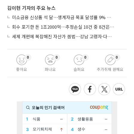
김이현 기자의 주요 뉴스
미소금융 신상품 석 달⋯생계자금 목표 달성률 9% 그쳐
회수 포기한 돈 1조2000억⋯추정손실 10건 중 8건은 기업대출
세제 개편에 복잡해진 자산가 셈법⋯강남 고령자·다주택자 ‘자산재편 고심’
0
0
0
0
좋아요
화나요
슬퍼요
추가취재 원해요