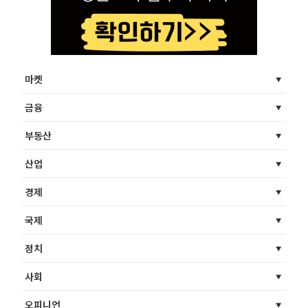
마켓
금융
부동산
산업
경제
국제
정치
사회
오피니언