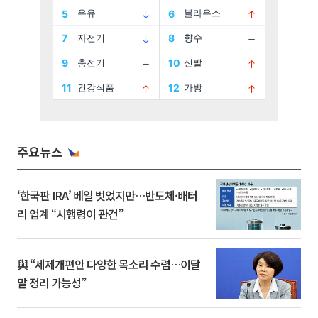
주요뉴스
‘한국판 IRA’ 베일 벗었지만…반도체·배터
리 업계 “시행령이 관건”
與 “세제개편안 다양한 목소리 수렴…이달
말 정리 가능성”