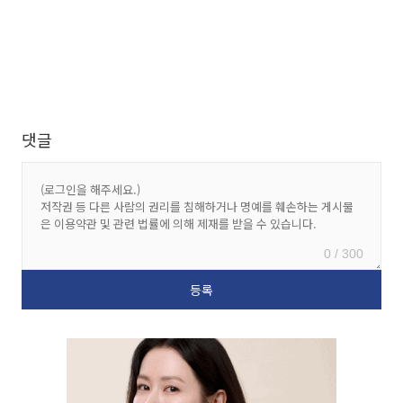
댓글
0 / 300