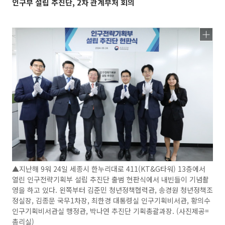
인구부 설립 추진단, 2차 관계부처 회의
▲지난해 9워 24일 세종시 한누리대로 411(KT&G타워) 13층에서
열린 인구전략기획부 설립 추진단 출범 현판식에서 내빈들이 기념촬
영을 하고 있다. 왼쪽부터 김준민 청년정책협력관, 송경원 청년정책조
정실장, 김종문 국무1차장, 최한경 대통령실 인구기획비서관, 황의수
인구기획비서관실 행정관, 박나연 추진단 기획총괄과장. (사진제공=
총리실)