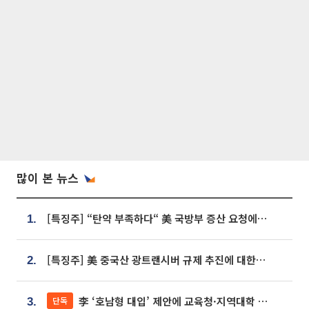
많이 본 뉴스
[특징주] “탄약 부족하다“ 美 국방부 증산 요청에⋯국내 방산주 급등세
1.
[특징주] 美 중국산 광트랜시버 규제 추진에 대한광통신 등 광통신株 강세
2.
李 ‘호남형 대입’ 제안에 교육청·지역대학 서·논술형 입시 연계 '착수'
단독
3.