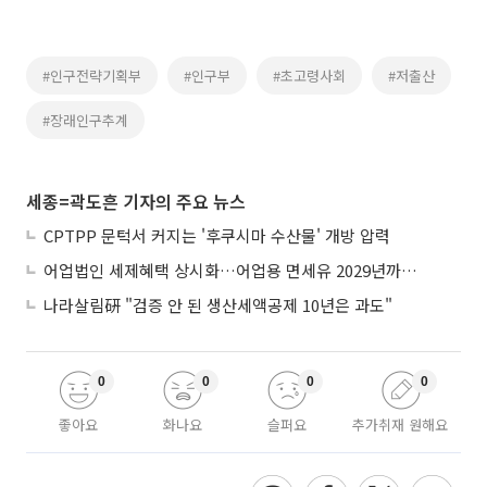
#인구전략기획부
#인구부
#초고령사회
#저출산
#장래인구추계
세종=곽도흔 기자의 주요 뉴스
CPTPP 문턱서 커지는 '후쿠시마 수산물' 개방 압력
어업법인 세제혜택 상시화…어업용 면세유 2029년까지 연장
나라살림硏 "검증 안 된 생산세액공제 10년은 과도"
0
0
0
0
좋아요
화나요
슬퍼요
추가취재 원해요