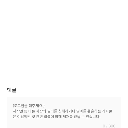
댓글
0 / 300