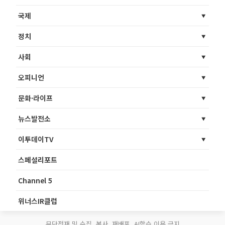
국제
정치
사회
오피니언
문화·라이프
뉴스발전소
이투데이TV
스페셜리포트
Channel 5
위너스IR클럽
무단전재 및 수집, 복사, 재배포, AI학습 이용 금지