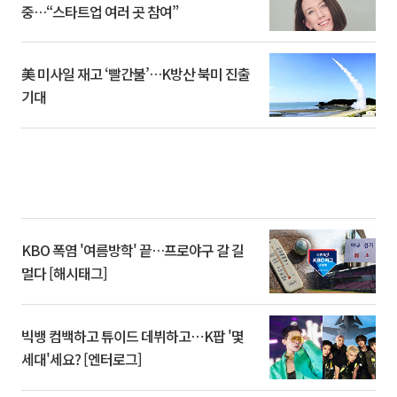
중…“스타트업 여러 곳 참여”
美 미사일 재고 ‘빨간불’…K방산 북미 진출
기대
KBO 폭염 '여름방학' 끝…프로야구 갈 길
멀다 [해시태그]
빅뱅 컴백하고 튜이드 데뷔하고⋯K팝 '몇
세대'세요? [엔터로그]