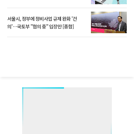
서울시, 정부에 정비사업 규제 완화 '건
의'⋯국토부 "협의 중" 입장만 [종합]