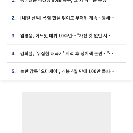
1.
[내일 날씨] 폭염 한풀 꺾여도 무더위 계속⋯동해안 이틀 연속 비
2.
임영웅, 어느덧 데뷔 10주년⋯"가진 것 없던 시절, 내 앞엔 20명의 팬뿐"
3.
김희철, '뒤집힌 태극기' 지적 후 정치색 논란…"좌우 떠나 우리나라 국기"
4.
놀란 감독 '오디세이', 개봉 4일 만에 100만 돌파⋯'왕사남' 보다 빠르다
5.