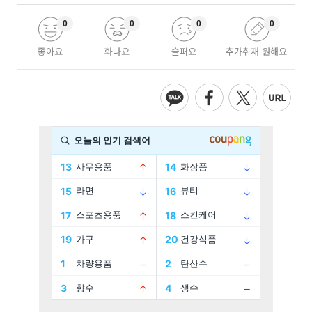
0
0
0
0
좋아요
화나요
슬퍼요
추가취재 원해요