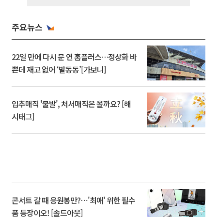
주요뉴스
22일 만에 다시 문 연 홈플러스…정상화 바
쁜데 재고 없어 ‘발동동’[가보니]
입추매직 '불발', 처서매직은 올까요? [해
시태그]
콘서트 갈 때 응원봉만?⋯'최애' 위한 필수
품 등장이오! [솔드아웃]