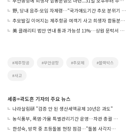
무안공항에 희생자 합동분향소 마련...31일 오후부터 추모 가능
野, 당내 음주·모임 자제령…“국가애도기간 추모 분위기 유지”
추모발길 이어지는 제주항공 여객기 사고 희생자 합동분향소
美 클래리티 법안 연내 통과 가능성 13%…상원 문턱서 제동
#제주항공
#무안공항
#추모제
#블랙박스
#사고
세종=곽도흔 기자의 주요 뉴스
나라살림硏 "검증 안 된 생산세액공제 10년은 과도"
농식품부, 폭염·가뭄 특별관리기간 운영…차관 총괄 대응체계 격상
한성숙, 방학 중 초등돌봄 현장 점검…"돌봄 사각지대 없애야"