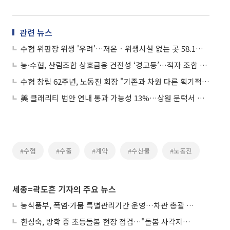
관련 뉴스
수협 위판장 위생 '우려'…저온ㆍ위생시설 없는 곳 58.1% 달해
농·수협, 산림조합 상호금융 건전성 ‘경고등’…적자 조합 속출
수협 창립 62주년, 노동진 회장 "기존과 차원 다른 획기적 혁신 실현"
美 클래리티 법안 연내 통과 가능성 13%…상원 문턱서 제동
#수협
#수출
#계약
#수산물
#노동진
세종=곽도흔 기자의 주요 뉴스
농식품부, 폭염·가뭄 특별관리기간 운영…차관 총괄 대응체계 격상
한성숙, 방학 중 초등돌봄 현장 점검…"돌봄 사각지대 없애야"