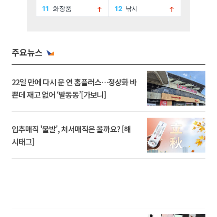
주요뉴스
22일 만에 다시 문 연 홈플러스…정상화 바
쁜데 재고 없어 ‘발동동’[가보니]
입추매직 '불발', 처서매직은 올까요? [해
시태그]