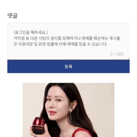
댓글
0 / 300