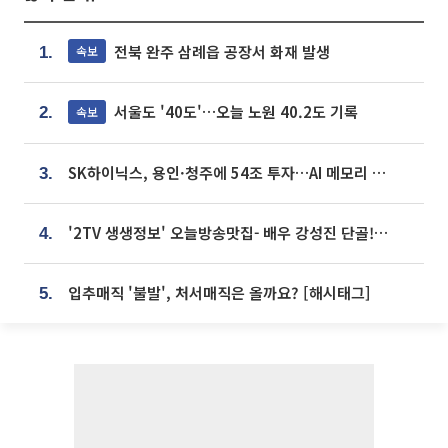
전북 완주 삼례읍 공장서 화재 발생
속보
1.
서울도 '40도'…오늘 노원 40.2도 기록
속보
2.
SK하이닉스, 용인·청주에 54조 투자…AI 메모리 생산기지 키운다
3.
'2TV 생생정보' 오늘방송맛집- 배우 강성진 단골! 쌀국수ㆍ푸팟퐁 커리 맛집 '블○○○'
4.
입추매직 '불발', 처서매직은 올까요? [해시태그]
5.