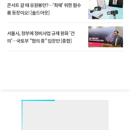
콘서트 갈 때 응원봉만?⋯'최애' 위한 필수
품 등장이오! [솔드아웃]
서울시, 정부에 정비사업 규제 완화 '건
의'⋯국토부 "협의 중" 입장만 [종합]