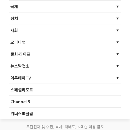
국제
정치
사회
오피니언
문화·라이프
뉴스발전소
이투데이TV
스페셜리포트
Channel 5
위너스IR클럽
무단전재 및 수집, 복사, 재배포, AI학습 이용 금지