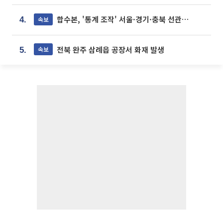
합수본, '통계 조작' 서울·경기·충북 선관위 등 추가 압수수색
속보
4.
전북 완주 삼례읍 공장서 화재 발생
속보
5.