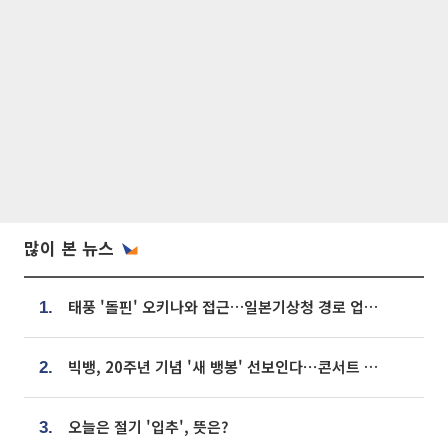
많이 본 뉴스
태풍 '돌핀' 오키나와 접근…일본기상청 경로 업데이트
1.
빅뱅, 20주년 기념 '새 뱅봉' 선보인다⋯콘서트 앞두고 팝업 개최
2.
오늘은 절기 '입추', 뜻은?
3.