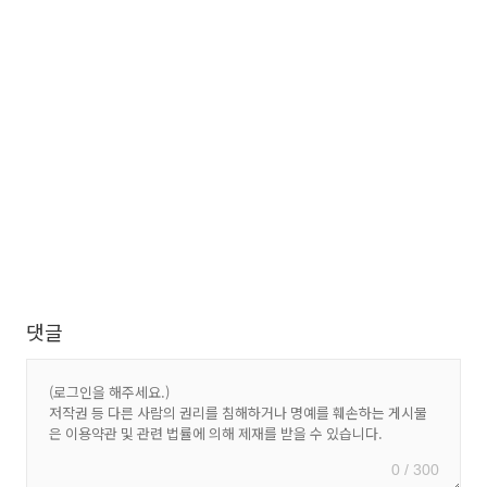
댓글
0 / 300