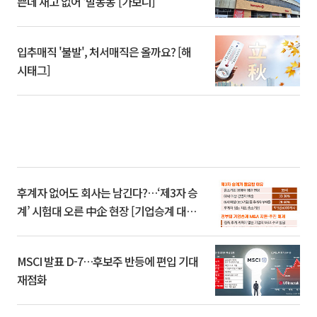
쁜데 재고 없어 ‘발동동’[가보니]
입추매직 '불발', 처서매직은 올까요? [해
시태그]
후계자 없어도 회사는 남긴다?…‘제3자 승
계’ 시험대 오른 中企 현장 [기업승계 대전
환]
MSCI 발표 D-7…후보주 반등에 편입 기대
재점화