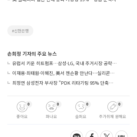
#신한은행
손희정 기자의 주요 뉴스
유럽서 키운 히트펌프…삼성·LG, 국내 주거시장 공략 ‘속도’
이재용·최태원·이해진, 美서 젠슨황 만난다⋯실리콘밸리 집결하는 AI리더
최정연 삼성전자 부사장 "PDK 리타기팅 95% 단축…에이전트 AI 시범 활용"
0
0
0
0
좋아요
화나요
슬퍼요
추가취재 원해요