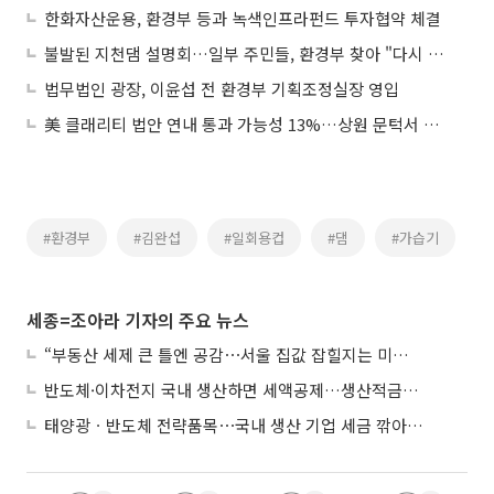
한화자산운용, 환경부 등과 녹색인프라펀드 투자협약 체결
불발된 지천댐 설명회…일부 주민들, 환경부 찾아 "다시 열어달라"
법무법인 광장, 이윤섭 전 환경부 기획조정실장 영입
美 클래리티 법안 연내 통과 가능성 13%…상원 문턱서 제동
#환경부
#김완섭
#일회용컵
#댐
#가습기
세종=조아라 기자의 주요 뉴스
“부동산 세제 큰 틀엔 공감⋯서울 집값 잡힐지는 미지수”
반도체·이차전지 국내 생산하면 세액공제…생산적금융 ISA 신설
태양광ㆍ반도체 전략품목⋯국내 생산 기업 세금 깎아준다