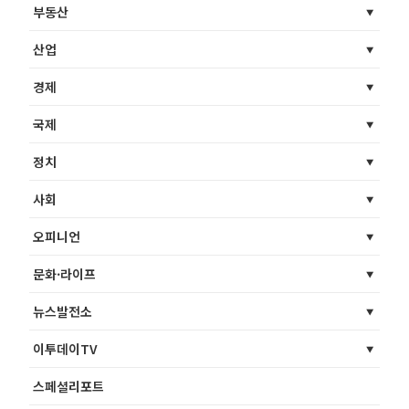
부동산
산업
경제
국제
정치
사회
오피니언
문화·라이프
뉴스발전소
이투데이TV
스페셜리포트