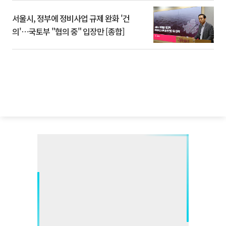
서울시, 정부에 정비사업 규제 완화 '건
의'⋯국토부 "협의 중" 입장만 [종합]