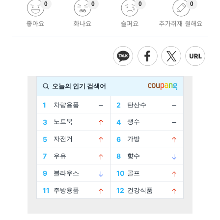
0
0
0
0
좋아요
화나요
슬퍼요
추가취재 원해요