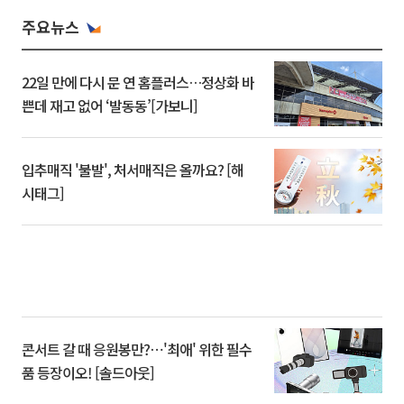
주요뉴스
22일 만에 다시 문 연 홈플러스…정상화 바
쁜데 재고 없어 ‘발동동’[가보니]
입추매직 '불발', 처서매직은 올까요? [해
시태그]
콘서트 갈 때 응원봉만?⋯'최애' 위한 필수
품 등장이오! [솔드아웃]