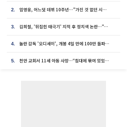
임영웅, 어느덧 데뷔 10주년⋯"가진 것 없던 시절, 내 앞엔 20명의 팬뿐"
2.
김희철, '뒤집힌 태극기' 지적 후 정치색 논란…"좌우 떠나 우리나라 국기"
3.
놀란 감독 '오디세이', 개봉 4일 만에 100만 돌파⋯'왕사남' 보다 빠르다
4.
천안 교회서 11세 아동 사망…“침대에 묶여 있었다” 진술 확보
5.