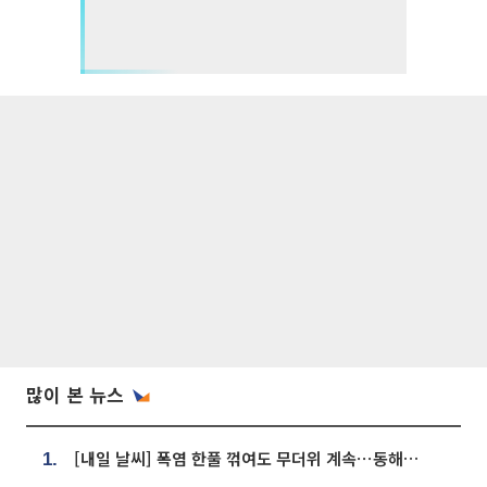
많이 본 뉴스
[내일 날씨] 폭염 한풀 꺾여도 무더위 계속⋯동해안 이틀 연속 비
1.