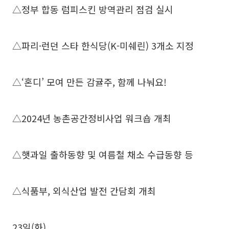
△정부 합동 럼피스킨 방역관리 점검 실시
△파리·런던 스타 한식당(K-미쉐린) 3개소 지정
△‘혼디’ 모여 만든 감귤주, 함께 나눠요!
△2024년 농촌공간정비사업 워크숍 개최
△햇과일 출하동향 및 여름철 채소 수급동향 등
△식품부, 외식산업 발전 간담회 개최
23일(화)