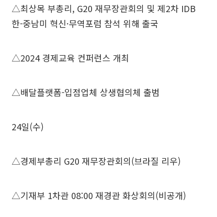
△최상목 부총리, G20 재무장관회의 및 제2차 IDB
한-중남미 혁신·무역포럼 참석 위해 출국
△2024 경제교육 컨퍼런스 개최
△배달플랫폼-입점업체 상생협의체 출범
24일(수)
△경제부총리 G20 재무장관회의(브라질 리우)
△기재부 1차관 08:00 재경관 화상회의(비공개)