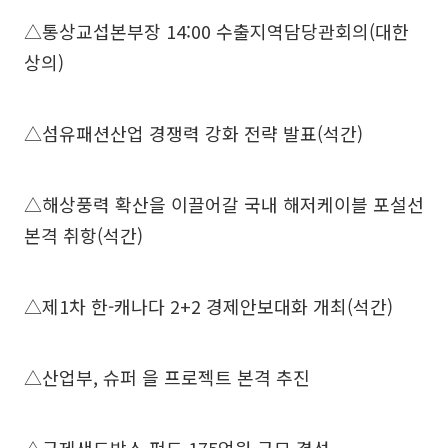
△통상교섭본부장 14:00 수출지역담당관회의(대한
상의)
△섬유패션산업 경쟁력 강화 전략 발표(석간)
△해상풍력 확산을 이끌어갈 국내 해저케이블 포설선
본격 취항(석간)
△제1차 한-캐나다 2+2 경제안보대화 개최(석간)
△산업부, 슈퍼 을 프로젝트 본격 추진