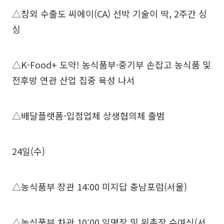
△참외 수출도 씨에이(CA) 선박 기술이 딱, 2주간 싱
싱
△K-Food+ 도약! 농식품부·중기부 손잡고 농식품 및
전후방 연관 산업 집중 육성 나서
△배달플랫폼-입점업체 상생협의체 출범
24일(수)
△농식품부 장관 14:00 미지답 충남포럼(서울)
△농식품부 차관 10:00 임명장 및 위촉장 수여식(서