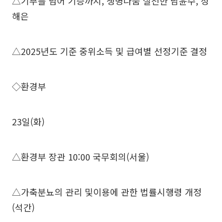
△기부를 넘어 기증까지, 생명나눔 실천한 남윤수, 성
해은
△2025년도 기준 중위소득 및 급여별 선정기준 결정
◇환경부
23일(화)
△환경부 장관 10:00 국무회의(서울)
△가축분뇨의 관리 및이용에 관한 법률시행령 개정
(석간)