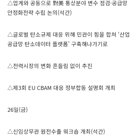
△업계와 공동으로 對美 통상분야 변수 점검·공급망
안정화전략 수립 논의(석간)
△글로벌 탄소규제 대응 위해 민관이 힘을 합쳐 ‘산업
공급망 탄소데이터 플랫폼’ 구축해나가기로
△전력시장의 변화 흔들림 없이 추진
△제3회 EU CBAM 대응 정부합동 설명회 개최
26일(금)
△신임상무관 원전수출 워크숍 개최(석간)