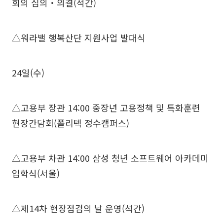
회의 심의‧의결(석간)
△워라밸 행복산단 지원사업 발대식
24일(수)
△고용부 장관 14:00 중장년 고용정책 및 특화훈련
현장간담회(폴리텍 정수캠퍼스)
△고용부 차관 14:00 삼성 청년 소프트웨어 아카데미
입학식(서울)
△제14차 현장점검의 날 운영(석간)