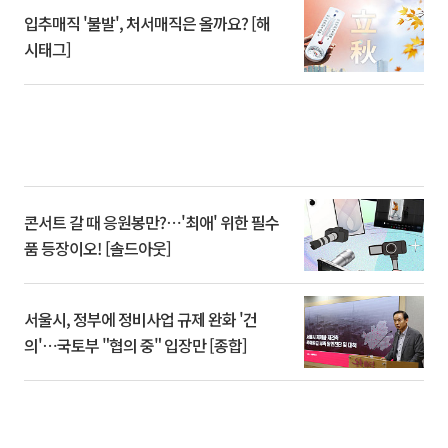
입추매직 '불발', 처서매직은 올까요? [해
시태그]
콘서트 갈 때 응원봉만?⋯'최애' 위한 필수
품 등장이오! [솔드아웃]
서울시, 정부에 정비사업 규제 완화 '건
의'⋯국토부 "협의 중" 입장만 [종합]