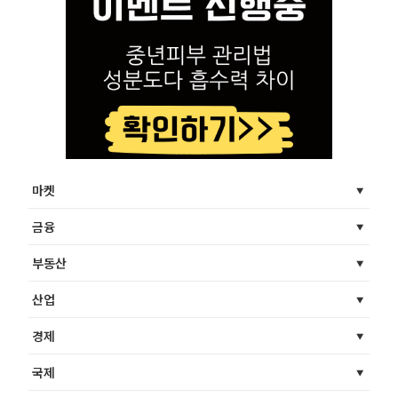
마켓
금융
부동산
산업
경제
국제