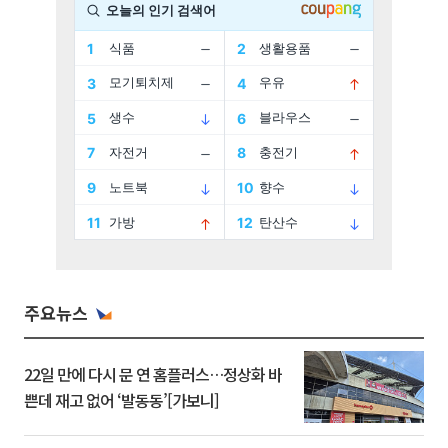
주요뉴스
22일 만에 다시 문 연 홈플러스…정상화 바
쁜데 재고 없어 ‘발동동’[가보니]