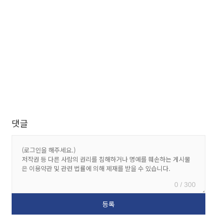
댓글
0 / 300