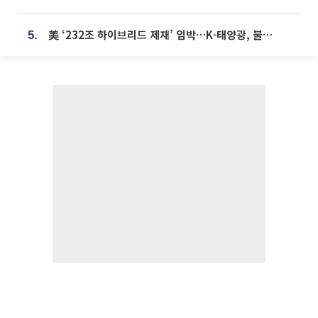
美 ‘232조 하이브리드 제재’ 임박…K-태양광, 불확실성 털고 날개 다나
5.