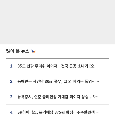
많이 본 뉴스
35도 안팎 무더위 이어져…전국 곳곳 소나기 [오늘 날씨]
1.
동해안은 시간당 80㎜ 폭우, 그 외 지역은 폭염…‘극과 극 날씨’
2.
뉴욕증시, 연준 금리인상 기대감 꺾이자 상승...S&P500 사상 최고치 [종합]
3.
SK하이닉스, 분기배당 375원 확정…주주환원책 9월로 앞당겨 발표
4.