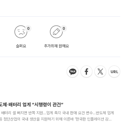
0
0
슬퍼요
추가취재 원해요
반도체·배터리 업계 “시행령이 관건”
 배터리 셀 빠지면 반쪽 지원…업계 촉각 국내 판매 요건 변수…반도체 업계
등 첨단산업의 국내 생산을 지원하기 위해 이른바 ‘한국판 인플레이션 감축
를 신설했지만, 업계에서는 세부 지원 대상에 따라 정책 효과가 크게 달라