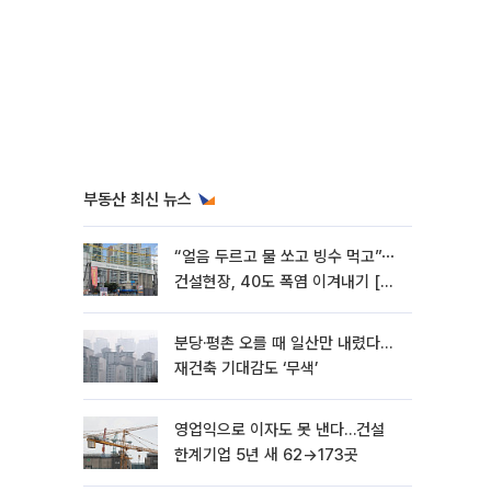
부동산 최신 뉴스
“얼음 두르고 물 쏘고 빙수 먹고”⋯
건설현장, 40도 폭염 이겨내기 [르
포]
분당·평촌 오를 때 일산만 내렸다…
재건축 기대감도 ‘무색’
영업익으로 이자도 못 낸다…건설
한계기업 5년 새 62→173곳