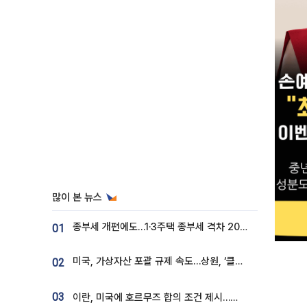
많이 본 뉴스
종부세 개편에도…1·3주택 종부세 격차 2028년부터 확대
01
미국, 가상자산 포괄 규제 속도…상원, ‘클래리티법’ 9월 절차투표 추진
02
03
이란, 미국에 호르무즈 합의 조건 제시…美 “경기 아직 안 끝나” [종합]