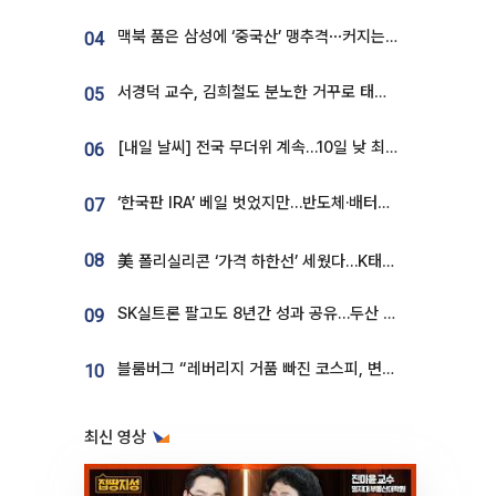
맥북 품은 삼성에 ‘중국산’ 맹추격⋯커지는 노트북 OLED 시장
04
서경덕 교수, 김희철도 분노한 거꾸로 태극기⋯"엉터리는 아냐, 아쉬울 뿐"
05
[내일 날씨] 전국 무더위 계속…10일 낮 최고 34도 육박
06
‘한국판 IRA’ 베일 벗었지만…반도체·배터리 업계 “시행령이 관건”
07
08
美 폴리실리콘 ‘가격 하한선’ 세웠다…K태양광 수혜 기대
SK실트론 팔고도 8년간 성과 공유…두산 인수대금 2.3조가 끝 아냐
09
블룸버그 “레버리지 거품 빠진 코스피, 변동성 최악 국면 지났을 가능성”
10
최신 영상