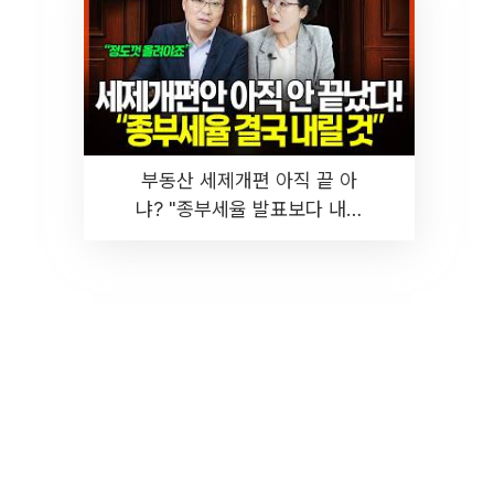
부동산 세제개편 아직 끝 아
냐? "종부세율 발표보다 내릴
것" 장기거주·양도세 전망 I 집
땅지성 I 김인만, 진미윤