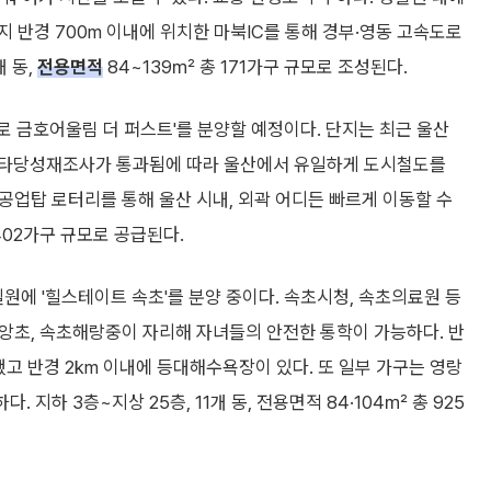
 반경 700m 이내에 위치한 마북IC를 통해 경부·영동 고속도로
개 동,
전용면적
84~139㎡ 총 171가구 규모로 조성된다.
 금호어울림 더 퍼스트'를 분양할 예정이다. 단지는 최근 울산
한 타당성재조사가 통과됨에 따라 울산에서 유일하게 도시철도를
 공업탑 로터리를 통해 울산 시내, 외곽 어디든 빠르게 이동할 수
 402가구 규모로 공급된다.
에 '힐스테이트 속초'를 분양 중이다. 속초시청, 속초의료원 등
중앙초, 속초해랑중이 자리해 자녀들의 안전한 통학이 가능하다. 반
고 반경 2km 이내에 등대해수욕장이 있다. 또 일부 가구는 영랑
 지하 3층~지상 25층, 11개 동, 전용면적 84·104㎡ 총 925