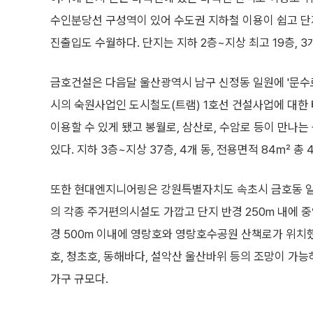
수인분당선 구성역이 있어 수도권 지하철 이용이 쉽고 단지
진출입도 수월하다. 단지는 지하 2층~지상 최고 19층, 3
금호건설은 다음달 울산광역시 남구 신정동 일원에 '문수로
시의 숙원사업인 도시철도(트램) 1호선 건설사업에 대
이용할 수 있게 됐고 봉월로, 삼산로, 수암로 등이 만나는
있다. 지하 3층~지상 37층, 4개 동, 전용면적 84㎡ 총
또한 현대엔지니어링은 강원특별자치도 속초시 금호동 일원
의 각종 주거편의시설도 가깝고 단지 반경 250m 내에 
경 500m 이내에 영랑호와 영랑호수공원 산책로가 위치했
호, 청초호, 동해바다, 설악산 울산바위 등의 조망이 가능하다.
가구 규모다.