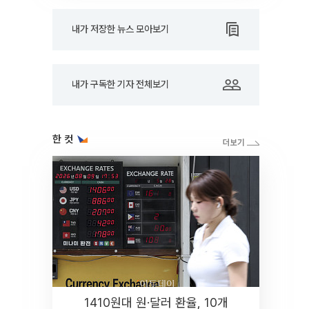
내가 저장한 뉴스 모아보기
내가 구독한 기자 전체보기
한 컷
1410원대 원·달러 환율, 10개