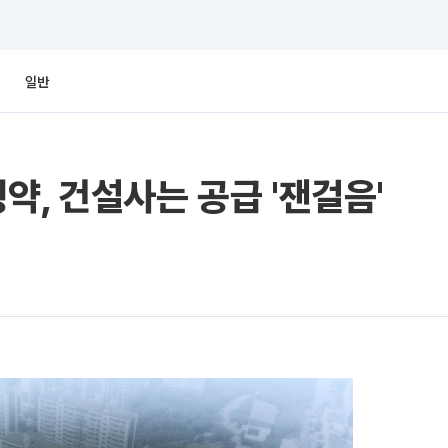
일반
약, 건설사는 공급 '잰걸음'