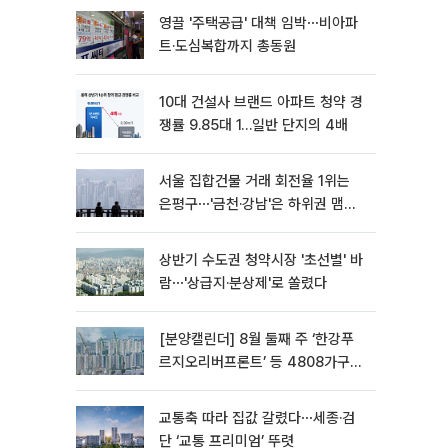
영끌 '주택공급' 대책 임박⋯비아파
트·도심복합까지 총동원
10대 건설사 브랜드 아파트 청약 경
쟁률 9.85대 1…일반 단지의 4배
서울 집합건물 거래 회전율 1위는
은평구⋯'금천·강남'은 하위권 맴돌
아
상반기 수도권 청약시장 '초선별' 바
람⋯'상급지·분상제'로 쏠렸다
[분양캘린더] 8월 둘째 주 ‘한강푸
르지오리버프론트’ 등 4808가구
분양
교통축 따라 집값 갈렸다⋯세종·검
단 ‘교통 프리미엄’ 뚜렷