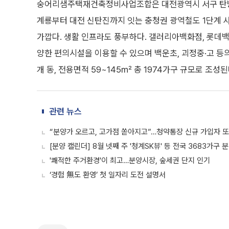
숭어리샘주택재건축정비사업조합은 대전광역시 서구 탄방동 
계룡부터 대전 신탄진까지 잇는 충청권 광역철도 1단계 
가깝다. 생활 인프라도 풍부하다. 갤러리아백화점, 롯데백화
양한 편의시설을 이용할 수 있으며 백운초, 괴정중·고 등의 
개 동, 전용면적 59~145㎡ 총 1974가구 규모로 조성된
관련 뉴스
“분양가 오르고, 고가점 쏟아지고”…청약통장 신규 가입자 
[분양 캘린더] 8월 넷째 주 '청계SK뷰' 등 전국 3683가구 
'쾌적한 주거환경'이 최고…분양시장, 숲세권 단지 인기
‘경험 無도 환영’ 첫 일자리 도전 설명서