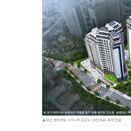
▲용인 센트레빌 그리니에 조감도 (사진제공=동부건설)