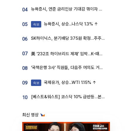
뉴욕증시, 연준 금리인상 기대감 꺾이자 상승...S&P500 사상 최고치 [종합]
04
뉴욕증시, 상승...나스닥 1.3% ↑
05
속보
SK하이닉스, 분기배당 375원 확정…주주환원책 9월로 앞당겨 발표
06
07
美 ‘232조 하이브리드 제재’ 임박…K-태양광, 불확실성 털고 날개 다나
'국책은행 3사' 직원들, 다음주 여의도 거리 나서는 까닭은
08
국제유가, 상승...WTI 1.15% ↑
09
속보
[베스트&워스트] 코스닥 10% 급반등…본느, 최대주주 변경 기대에 270% 폭등
10
최신 영상