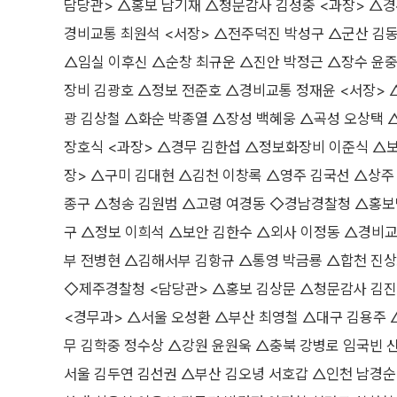
담당관> △홍보 남기재 △청문감사 김성중 <과장> △경
경비교통 최원석 <서장> △전주덕진 박성구 △군산 김동
△임실 이후신 △순창 최규운 △진안 박정근 △장수 윤
장비 김광호 △정보 전준호 △경비교통 정재윤 <서장> 
광 김상철 △화순 박종열 △장성 백혜웅 △곡성 오상택 
장호식 <과장> △경무 김한섭 △정보화장비 이준식 △보
장> △구미 김대현 △김천 이창록 △영주 김국선 △상주
종구 △청송 김원범 △고령 여경동 ◇경남경찰청 △홍보
구 △정보 이희석 △보안 김한수 △외사 이정동 △경비
부 전병현 △김해서부 김항규 △통영 박금룡 △합천 진상
◇제주경찰청 <담당관> △홍보 김상문 △청문감사 김진
<경무과> △서울 오성환 △부산 최영철 △대구 김용주 
무 김학중 정수상 △강원 윤원욱 △충북 강병로 임국빈 
서울 김두연 김선권 △부산 김오녕 서호갑 △인천 남경순