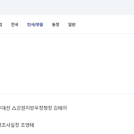
업
전국
인사/부음
동정
일반
유대선 △강원지방우정청장 김태의
역조사실장 조영태