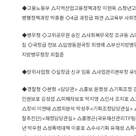
◆고용노동부 △지역산업고용정책과장 이현옥 △청년고
병행정책과장 박종환 ◇4급 과장급 파견 △교육부 사
◆병무청 ◇고위공무원 승진 △사회복무국장 조규동 
집 ◇국장급 전보 △입영동원국장 최영래 △부산지방병
지방병무청장 최철준
◆방위사업청 ◇실장급 신규 임용 △사업관리본부장 유
◆경찰청 ◇본청 <담당관> △홍보 윤명성 △기획조정 
인권보호 김성섭 △피해자보호 박지영 △인사 조지호 
△장비 이연태 △범죄분석 박성주<기획조정담당관실> △
찰추진단)<재정담당관실> △홍명곤(국유재산관리TF팀
년 박우현 △성폭력대책 이충호 △수사기획 유재성 △특