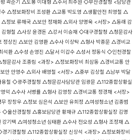
은평 곽순기 △도봉 이대형 △수서 최주원 ◇부산경찰청 <담당관
경수 △정보화장비 조성환 △교통 박도영 △생활안전 최영철 △
△정보 류해국 △보안 정재화 △외사 양명욱 <서장> △동래 감
부 김형철 △사상 윤경돈 △강서 이승재 ◇대구경찰청 △청문감사
보 정상진 △보안 김영환 △수사 이상탁 △형사 박종문 △경비교
 최석환 △수성 손영진 △달서 이갑수 △성서 정동식 ◇인천경찰
 △청문감사 조종림 <과장> △정보화장비 최삼동 △경비교통 안
보안 안영수 △외사 배영철 <서장> △중부 김상철 △남부 박달
 하용철 ◇광주경찰청 △청문감사담당관 임광문 △112종합상황실
박영덕 △수사 서병률 △형사 김영창 △경비교통 정경채 <서장>
경무 장창우 △정보 심은석 △보안 유희정 △여성청소년 김종범
훈 ◇울산경찰청 △홍보담당관 황재규 △112종합상황실장 김명
전 강기택 △여성청소년 심태환 △수사 전오성 △형사 조정재 △
 ◇경기경찰청 △112종합상황실장 신상석 <과장> △정보화장비