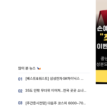
많이 본 뉴스
[베스트&워스트] 삼성전자·SK하이닉스 밀린 한 주…상상인증권은 85% 급등
01
35도 안팎 무더위 이어져…전국 곳곳 소나기 [오늘 날씨]
02
03
[주간증시전망] 다음주 코스피 6000~7000⋯“外人 수급은 정책이 변수”