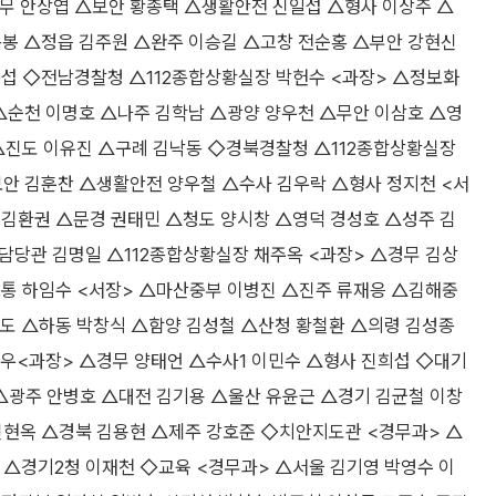
무 안상엽 △보안 황종택 △생활안전 신일섭 △형사 이상주 △
봉 △정읍 김주원 △완주 이승길 △고창 전순홍 △부안 강현신
중섭 ◇전남경찰청 △112종합상황실장 박헌수 <과장> △정보화
△순천 이명호 △나주 김학남 △광양 양우천 △무안 이삼호 △영
△진도 이유진 △구례 김낙동 ◇경북경찰청 △112종합상황실장
안 김훈찬 △생활안전 양우철 △수사 김우락 △형사 정지천 <서
 김환권 △문경 권태민 △청도 양시창 △영덕 경성호 △성주 김
담당관 김명일 △112종합상황실장 채주옥 <과장> △경무 김상
교통 하임수 <서장> △마산중부 이병진 △진주 류재응 △김해중
도 △하동 박창식 △함양 김성철 △산청 황철환 △의령 김성종
우<과장> △경무 양태언 △수사1 이민수 △형사 진희섭 ◇대기
△광주 안병호 △대전 김기용 △울산 유윤근 △경기 김균철 이창
신현옥 △경북 김용현 △제주 강호준 ◇치안지도관 <경무과> △
 △경기2청 이재천 ◇교육 <경무과> △서울 김기영 박영수 이