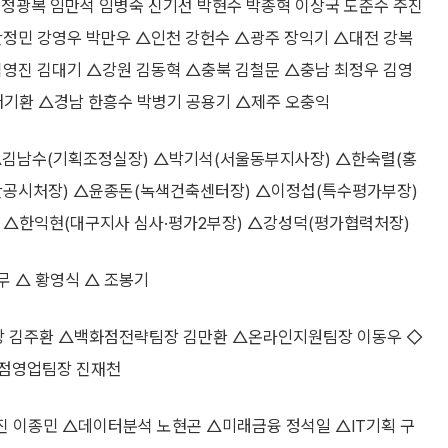
 정광복 임만석 임병숙 신기선 박현수 박종혁 이상국 도준수 주진
안정민 강영우 박만우 △인천 강헌수 △광주 장익기 △대전 강복
김영진 김대기 △강원 김동혁 △충북 김철문 △충남 최정우 김영
배기환 △경남 한흥수 박병기 공용기 △제주 오충익
△김남수(기획조정실장) △박기석(서울동부지사장) △한숙렬(홍
산공시처장) △윤종돈(녹색건축센터장) △이정섭(특수평가부장)
△한익현(대구지사 심사·평가2부장) △강성덕(평가협력처장)
무 △ 황영식 △ 조봉기
 김주환 △백화점전략팀장 김만환 △온라인지원팀장 이동우 ◇
화점영업팀장 진재천
진 이종민 △데이터분석 노현곤 △미래금융 정석일 △IT기획 구