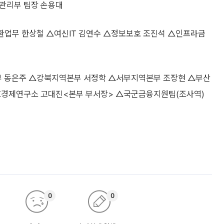
관리부 팀장 손용대
환업무 한상철 △여신IT 김연수 △정보보호 조진석 △인프라금
부 동은주 △강북지역본부 서정학 △서부지역본부 조장현 △부산
K경제연구소 고대진<본부 부서장> △국군금융지원팀(조사역)
0
0