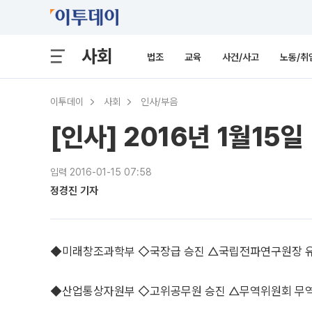
사회
법조
교육
사건/사고
노동/취
이투데이
사회
인사/부음
[인사] 2016년 1월15일
입력 2016-01-15 07:58
정경진 기자
◆미래창조과학부 ◇국장급 승진 △국립전파연구원장 
◆산업통상자원부 ◇고위공무원 승진 △무역위원회 무