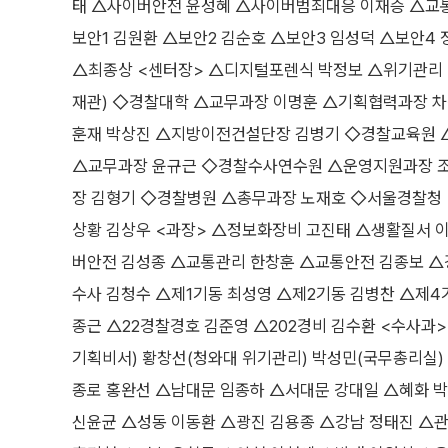
태 △사이버안전 윤성혜 △사이버범죄대응 이재승 △교통
보안1 김원환 △보안2 김순호 △보안3 임성덕 △보안4
△최종상 <센터장> △디지털포렌식 박정보 △위기관리 
재관) ◇경찰대학 △교무과장 이명훈 △기획협력과장 차
훈재 박상진 △지방이전건설단장 김병기 ◇경찰교육원
△교무과장 윤규근 ◇경찰수사연수원 △운영지원과장 
장 김형기 ◇경찰병원 △총무과장 노재호 ◇서울경찰청 <
상황 김상우 <과장> △정보화장비 고진태 △생활질서 
버안전 김성종 △교통관리 한창훈 △교통안전 김종보 △경
수사 김청수 △제1기동 최성영 △제2기동 김병찬 △제4
종근 △22경찰경호 김준영 △202경비 김수환 <수사과>
기획비서) 황창선(청와대 위기관리) 박성민(국무총리실)
종로 홍완선 △남대문 임종하 △서대문 강대일 △혜화 
신윤균 △성동 이동환 △광진 김용종 △강남 정태진 △관