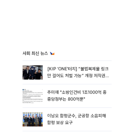
사회 최신 뉴스
[K·IP ‘ONE’터치] “불법복제물 링크
만 걸어도 처벌 가능” 개정 저작권
법 어떻게 바뀌었나
추미애 "소방인건비 1조1000억 중
중앙정부는 800억뿐"
이남오 함평군수, 군공항 소음피해
함평 보상 요구