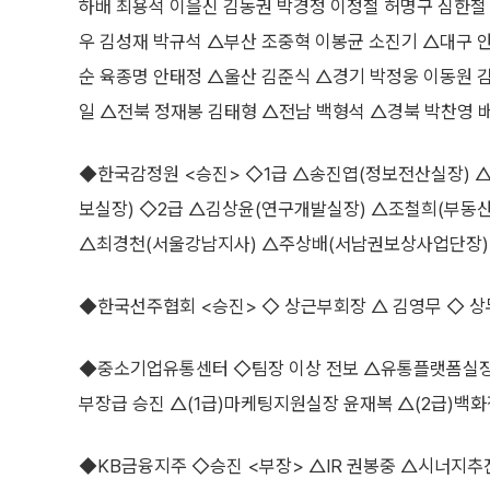
하배 최용석 이을신 김동권 박경정 이정철 허명구 심한철
우 김성재 박규석 △부산 조중혁 이봉균 소진기 △대구 
순 육종명 안태정 △울산 김준식 △경기 박정웅 이동원 
일 △전북 정재봉 김태형 △전남 백형석 △경북 박찬영 
◆한국감정원 <승진> ◇1급 △송진엽(정보전산실장) 
보실장) ◇2급 △김상윤(연구개발실장) △조철희(부동
△최경천(서울강남지사) △주상배(서남권보상사업단장) 
◆한국선주협회 <승진> ◇ 상근부회장 △ 김영무 ◇ 상
◆중소기업유통센터 ◇팀장 이상 전보 △유통플랫폼실장
부장급 승진 △(1급)마케팅지원실장 윤재복 △(2급)백
◆KB금융지주 ◇승진 <부장> △IR 권봉중 △시너지추