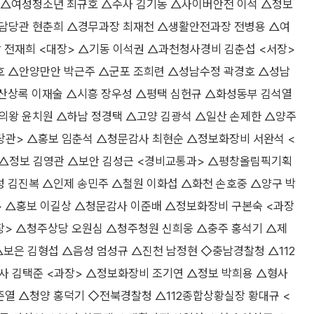
 △여성청소년 최규호 △수사 김기동 △사이버안전 이석 △정보
사담당관 현춘희 △경무과장 최재천 △생활안전과장 전병용 △여
전재희 <대장> △기동 이석권 △과천청사경비 김춘섭 <서장>
 △안양만안 박근주 △군포 조희련 △성남수정 곽경호 △성남
산상록 이재술 △시흥 장우성 △평택 심헌규 △화성동부 김석열
의왕 윤치원 △하남 정경택 △고양 김광석 △일산 손제한 △양주
당관> △홍보 임춘석 △청문감사 최현순 △정보화장비 서완석 <
호 △정보 김영관 △보안 김성근 <경비교통과> △평창올림픽기획
성 김진복 △인제 송민주 △철원 이화섭 △화천 손호중 △양구 박
> △홍보 이길상 △청문감사 이준배 △정보화장비 구본숙 <과장
장> △청주상당 오원심 △청주청원 신희웅 △충주 홍석기 △제
△보은 김형섭 △음성 엄성규 △진천 남정현 ◇충남경찰청 △112
사 김택준 <과장> △정보화장비 조기연 △정보 박희용 △형사
준열 △청양 홍덕기 ◇전북경찰청 △112종합상황실장 황대규 <