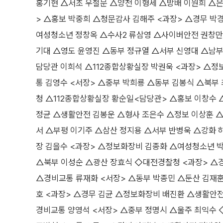
홍기현 △서초 우철문 △양천 이형세 △방배 이원희 △
> △홍보 박중희 △청문감사 김해주 <과장> △경무 박
여성청소년 정창옥 △수사2 류삼영 △사이버안전 권창만 
기대 △영도 윤영진 △동부 정규열 △서부 신영대 △남
담당관 이희석 △112종합상황실장 박권욱 <과장> △정
통 김영수 <서장> △중부 박희룡 △동부 김봉식 △북부
청 △112종합상황실장 황순일<담당관> △홍보 이창수
정균 △생활안전 김봉운 △형사 조은수 △정보 이상훈 △
서 △부평 이기주 △삼산 정지용 △서부 반병욱 △강화
장 김을수 <과장> △정보화장비 김종화 △여성청소년 
△북부 이성순 △광산 장효식 ◇대전경찰청 <과장> △
△경비교통 류재화 <서장> △동부 박종민 △둔산 김재
호 <과장> △경무 김균 △정보화장비 배진환 △생활안
경비교통 양영석 <서장> △중부 정명시 △울주 최익수