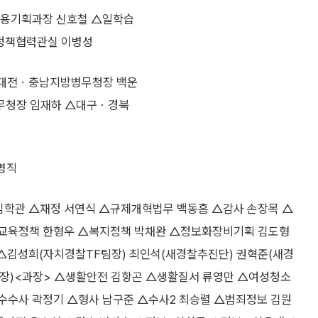
용기획과장 신호철 △일학습
회정책협력관실 이병성
△대전ㆍ충남지방병무청장 백운
무청장 임재하 △대구ㆍ경북
병직
김학관 △재정 서연식 △규제개혁법무 백동흠 △감사 손장목 △
△교육정책 한형우 △복지정책 박채완 △정보화장비기획 김도형
김성희(자치경찰TF팀장) 최인석(새경찰추진단) 권혁준(새경
장)<과장> △생활안전 김항곤 △생활질서 류영만 △여성청소
수수사 곽정기 △형사 남구준 △수사2 최승렬 △범죄정보 김원