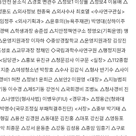
안전 윤소식 △경호 변관수 △정보1 이상률 △정보4 이용배 △
 정훈도 △외사정보 한종욱 △외사수사 최호열 <수사연구관실>
임정주 <외사기획과> △윤후의(뉴욕주재관) 박영대(상하이주
경택 △학생과장 송준섭 △치안정책연구소 정영오(기획운영) 맹
 △운영지원과장 이자하 ◇중앙경찰학교 △운영지원과장 김상진
조성호 △교무과장 정채민 ◇국립과학수사연구원 △행정지원과
담당관> △홍보 유진규 △청문감사 이규문 <실장> △112종합
이지춘 △여성청소년 박창호 △수사 김갑식 △형사 반기수 △사이
비1 허찬 △정보1 윤희근 △보안2 이원영 <대장> △지능범죄
기동 이수경 △제5기동 강언식 △국회경비 조병노 △청사경비 진
 △나영민(형사사법) 이병우(FIU) <경무과> △정용근(청와대
 박명수(국무조정실 부패척결추진단) <서장> △중부 박기태 △
박형길 △용산 김경원 △동대문 김진홍 △마포 강신걸 △영등포
악 최종문 △강서 윤동춘 △강동 김성용 △종암 임흥기 △구로