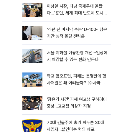
이상일 시장, 다낭 국제무대 올랐
다…"용인, 세계 최대 반도체 도시
된다"
'개편 전 마지막 수능' D-100⋯남은
기간 성적 올릴 전략은
서울 지하철 이용환경 개선⋯일상에
서 체감할 수 있는 변화 만든다
학교 혐오표현, 피해는 분명한데 형
사처벌은 왜 어려울까? [수사와 재
판]
'장윤기 사건' 피해 여고생 구하려다
중상…고교생 의상자 지정
70대 건물주에 흉기 휘두른 30대
세입자…살인미수 혐의 체포