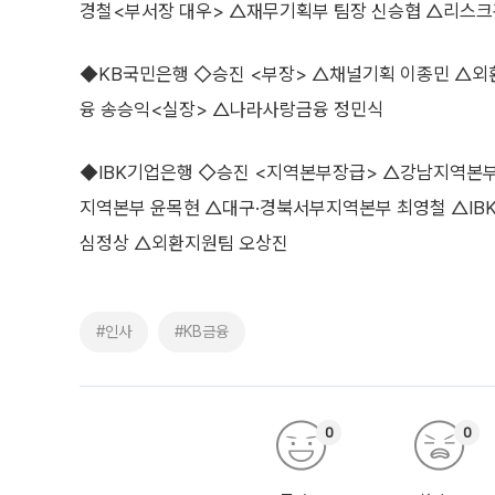
경철<부서장 대우> △재무기획부 팀장 신승협 △리스크
◆KB국민은행 ◇승진 <부장> △채널기획 이종민 △외
융 송승익<실장> △나라사랑금융 정민식
◆IBK기업은행 ◇승진 <지역본부장급> △강남지역본
지역본부 윤목현 △대구·경북서부지역본부 최영철 △IB
심정상 △외환지원팀 오상진
#인사
#KB금융
0
0