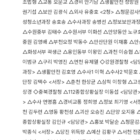
조법형 △교통 오문교 △경비 안기남 △생활안전 정방원
권기섭 △보안 김광식 △외사 유충호 <2청> △청문감
성청소년과장 송호송 △수사과장 송병선 △정보보안과장 
△수원중부 김태수 △수원서부 이화선 △안양동안 노규호
중원 김영배 △부천오정 박동수 △안산단원 이재홍 △안
△화성서부 곽생근 △용인동부 이왕민 △과천 이승협 △
이범규 △구리 박영진 △연천 유제열 ◇강원경찰청 <담
과장> △생활안전 김호영 △수사1 이혁 △수사2 박문
단장 김택수 <서장> △춘천 한상균 △삼척 이창형 △고
상경 ◇충북경찰청 △112종합상황실장 이동섭 <담당관
> △수사 연명흠 △경비교통 정희영 △정보 최기영 <서
천 김두련 △영동 황천성 △괴산 오승진 △단양 오지용 
종합상황실장 김인규 <담당관> △홍보 박달순 △청문감
박종식 <서장> △당진 위득량 △예산 김황구 △서천 전