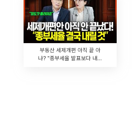
부동산 세제개편 아직 끝 아
냐? "종부세율 발표보다 내릴
것" 장기거주·양도세 전망 I 집
땅지성 I 김인만, 진미윤