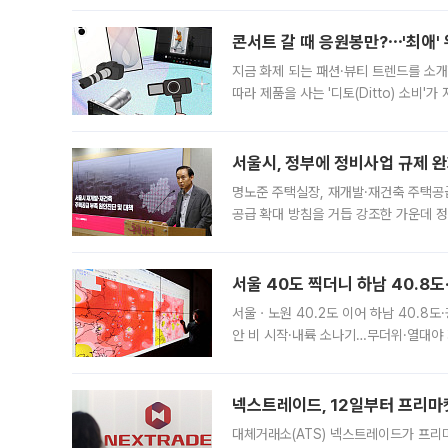
콘서트 갈 때 응원봉만?⋯'최애'
지금 화제 되는 패션·뷰티 트렌드를 소개
따라 제품을 사는 '디토(Ditto) 소비
어디일까요? 아이돌 콘서트 시작을 기다
서울시, 정부에 정비사업 규제 완화
명노준 주택실장, 재개발·재건축 주택공
공급 확대 방침을 거듭 강조한 가운데 정
면 반박하고 나섰다. 명노준 서울시 주택
서울 40도 찍더니 하남 40.8도
서울ㆍ노원 40.2도 이어 하남 40.8도
안 비 시작·내륙 소나기…무더위·열대야 
에서도 40도를 웃도는 기온이 관측됐다
의 극심한
넥스트레이드, 12일부터 프리마
대체거래소(ATS) 넥스트레이드가 프리