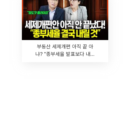
부동산 세제개편 아직 끝 아
냐? "종부세율 발표보다 내릴
것" 장기거주·양도세 전망 I 집
땅지성 I 김인만, 진미윤