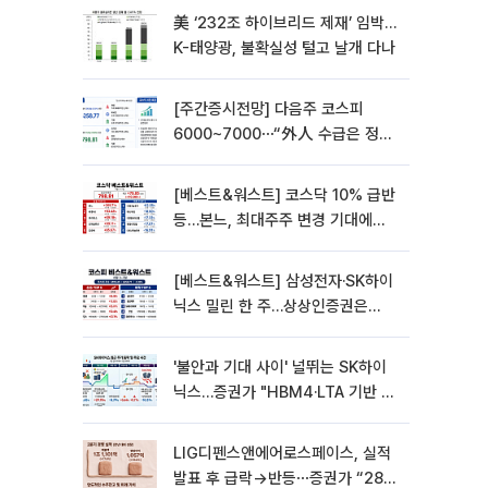
美 ‘232조 하이브리드 제재’ 임박…
K-태양광, 불확실성 털고 날개 다나
[주간증시전망] 다음주 코스피
6000~7000⋯“外人 수급은 정책
이 변수”
[베스트&워스트] 코스닥 10% 급반
등…본느, 최대주주 변경 기대에
270% 폭등
[베스트&워스트] 삼성전자·SK하이
닉스 밀린 한 주…상상인증권은
85% 급등
'불안과 기대 사이' 널뛰는 SK하이
닉스…증권가 "HBM4·LTA 기반 펀
터멘털 견고"
LIG디펜스앤에어로스페이스, 실적
발표 후 급락→반등⋯증권가 “28년