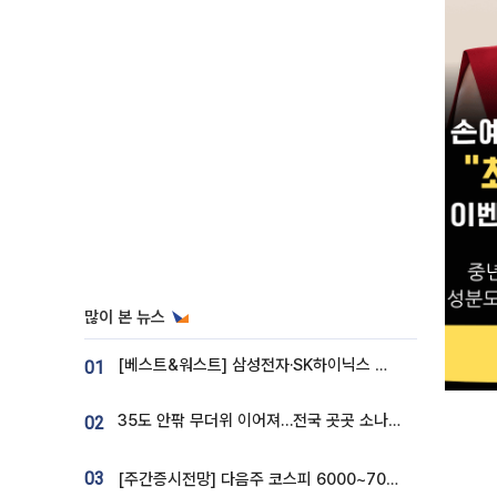
많이 본 뉴스
[베스트&워스트] 삼성전자·SK하이닉스 밀린 한 주…상상인증권은 85% 급등
01
35도 안팎 무더위 이어져…전국 곳곳 소나기 [오늘 날씨]
02
03
[주간증시전망] 다음주 코스피 6000~7000⋯“外人 수급은 정책이 변수”