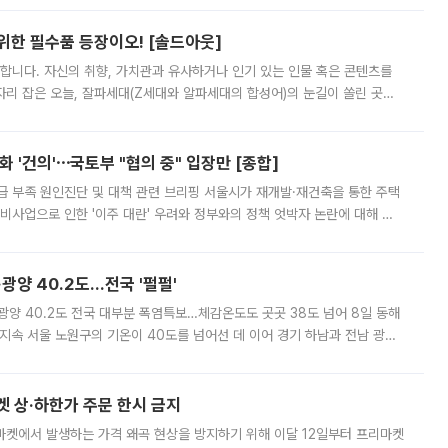
 위한 필수품 등장이오! [솔드아웃]
합니다. 자신의 취향, 가치관과 유사하거나 인기 있는 인물 혹은 콘텐츠를
'가 자리 잡은 오늘, 잘파세대(Z세대와 알파세대의 합성어)의 눈길이 쏠린 곳은
리는 공연장. 응원봉만큼이나 눈에 띄는 게 있습니다. 공연이 시작되기
 '건의'⋯국토부 "협의 중" 입장만 [종합]
급 부족 원인진단 및 대책 관련 브리핑 서울시가 재개발·재건축을 통한 주택
비사업으로 인한 '이주 대란' 우려와 정부와의 정책 엇박자 논란에 대해 정
실장은 2031년까지 31만 가구 착공 목표에 차질이 없다는 입장이나,
·광양 40.2도…전국 '펄펄'
·광양 40.2도 전국 대부분 폭염특보…체감온도도 곳곳 38도 넘어 8일 동해
지속 서울 노원구의 기온이 40도를 넘어선 데 이어 경기 하남과 전남 광양
. 전국 대부분 지역에 폭염특보가 내려진 가운데 곳곳에서 39~40도 안팎
켓 상·하한가 주문 한시 금지
마켓에서 발생하는 가격 왜곡 현상을 방지하기 위해 이달 12일부터 프리마켓