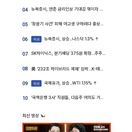
뉴욕증시, 연준 금리인상 기대감 꺾이자 상승...S&P500 사상 최고치 [종합]
04
'장윤기 사건' 피해 여고생 구하려다 중상…고교생 의상자 지정
05
뉴욕증시, 상승...나스닥 1.3% ↑
06
속보
SK하이닉스, 분기배당 375원 확정…주주환원책 9월로 앞당겨 발표
07
08
美 ‘232조 하이브리드 제재’ 임박…K-태양광, 불확실성 털고 날개 다나
국제유가, 상승...WTI 1.15% ↑
09
속보
'국책은행 3사' 직원들, 다음주 여의도 거리 나서는 까닭은
10
최신 영상