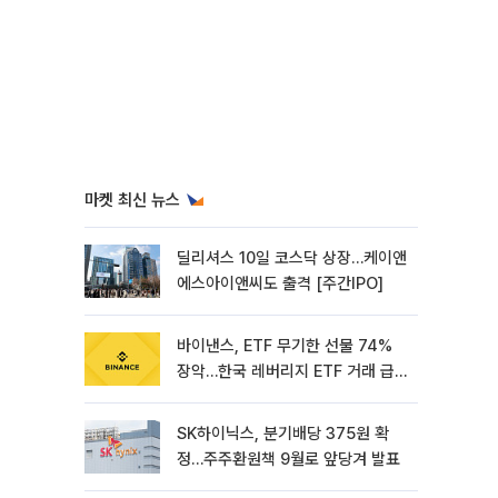
마켓 최신 뉴스
딜리셔스 10일 코스닥 상장…케이앤
에스아이앤씨도 출격 [주간IPO]
바이낸스, ETF 무기한 선물 74%
장악…한국 레버리지 ETF 거래 급
증 [e가상자산]
SK하이닉스, 분기배당 375원 확
정…주주환원책 9월로 앞당겨 발표