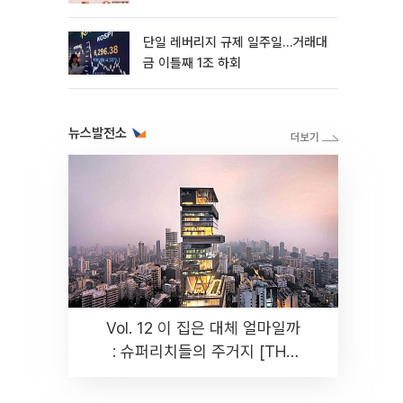
까지 튼튼”
단일 레버리지 규제 일주일…거래대
금 이틀째 1조 하회
뉴스발전소
Vol. 12 이 집은 대체 얼마일까
: 슈퍼리치들의 주거지 [THE
RARE]