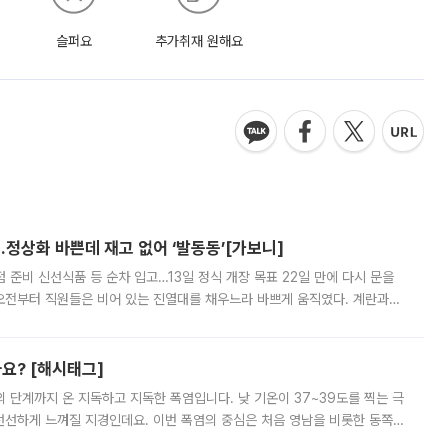
슬퍼요
추가취재 원해요
…정상화 바쁜데 재고 없어 ‘발동동’[가보니]
준비 신선식품 등 순차 입고…13일 정식 개장 목표 22일 만에 다시 문을
오전부터 직원들은 비어 있는 진열대를 채우느라 바쁘게 움직였다. 계란과
리를 잡기 시작했지만, 매장 곳곳엔 여전히 텅 빈 매대가 먼저 눈에 들어왔
까요? [해시태그]
’의 단계까지 온 지독하고 지독한 폭염입니다. 낮 기온이 37~39도를 찍는 극
 선선하게 느껴질 지경인데요. 이번 폭염의 중심은 처음 영남을 비롯한 동쪽
 북서풍이 산맥을 넘어 영남 쪽으로 내려오면서 뜨겁고 건조해졌는데요.