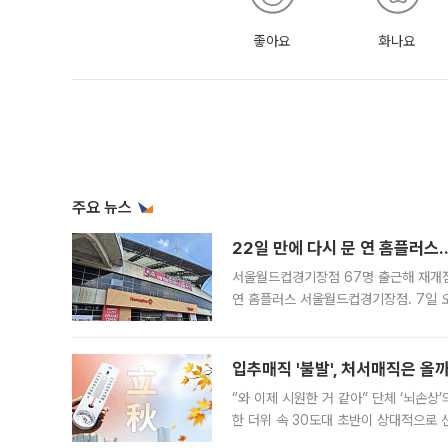
좋아요
화나요
주요 뉴스
22일 만에 다시 문 연 홈플러스
서울월드컵경기장점 67명 출근해 재개점 
연 홈플러스 서울월드컵경기장점. 7일 
우유, 과일 같은 신선식품이 차근차근 자
입추매직 '불발', 처서매직은 올
“와 이제 시원한 거 같아” 단체 ‘뇌손상
한 더위 속 30도대 초반이 상대적으로
지역에 있었습니다. 7월 말에는 서풍과