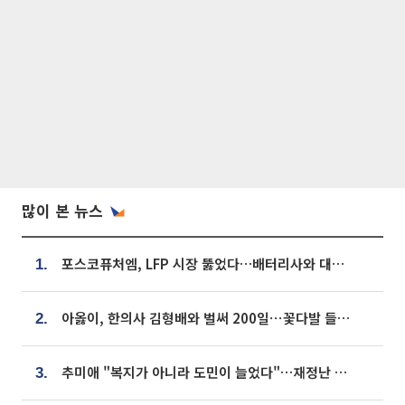
많이 본 뉴스
포스코퓨처엠, LFP 시장 뚫었다…배터리사와 대규모 장기 공급 합의
1.
아옳이, 한의사 김형배와 벌써 200일⋯꽃다발 들고 "프러포즈 아냐"
2.
추미애 "복지가 아니라 도민이 늘었다"…재정난 책임론 정면돌파
3.