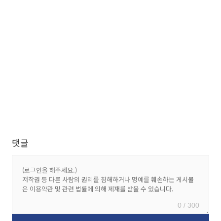
댓글
0 / 300