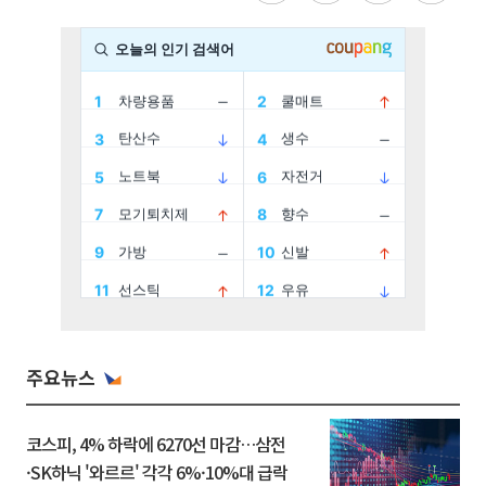
주요뉴스
코스피, 4% 하락에 6270선 마감…삼전
·SK하닉 '와르르' 각각 6%·10%대 급락