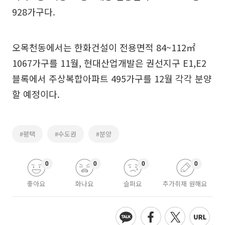
928가구다.
오목천동에서는 한화건설이 전용면적 84~112㎡
1067가구를 11월, 현대산업개발은 권선지구 E1,E2
블록에서 주상복합아파트 495가구를 12월 각각 분양
할 예정이다.
#평택
#수도권
#분양
0
0
0
0
좋아요
화나요
슬퍼요
추가취재 원해요