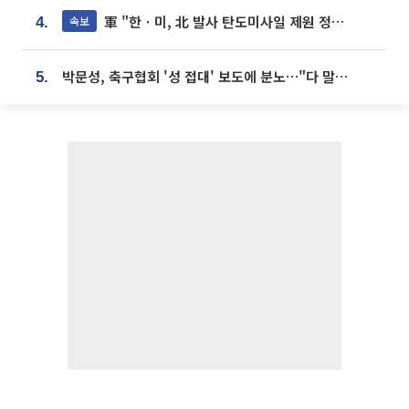
軍 "한ㆍ미, 北 발사 탄도미사일 제원 정밀분석 중"
속보
4.
박문성, 축구협회 '성 접대' 보도에 분노…"다 말아먹으려고 작정했나"
5.