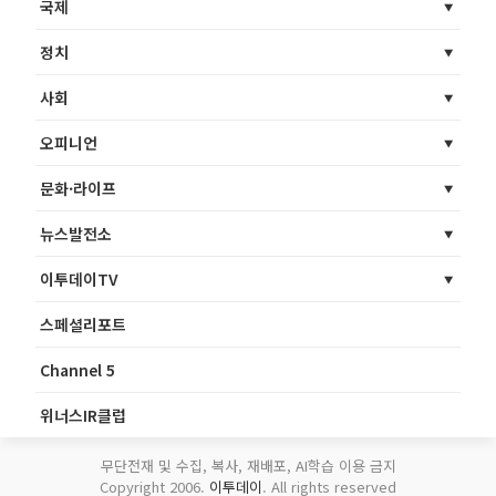
국제
정치
사회
오피니언
문화·라이프
뉴스발전소
이투데이TV
스페셜리포트
Channel 5
위너스IR클럽
무단전재 및 수집, 복사, 재배포, AI학습 이용 금지
Copyright 2006.
이투데이
. All rights reserved