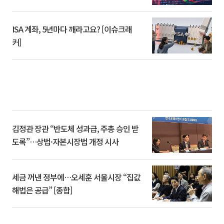
ISA 계좌, 5년마다 깨라고요? [이슈크래
커]
김정관 장관 “반도체 성과급, 주총 승인 받
도록”…상법·자본시장법 개정 시사
세금 꺼낸 정부에…오세훈 서울시장 “집값
해법은 공급” [종합]