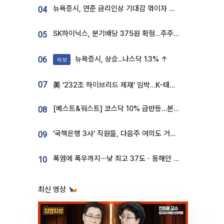
뉴욕증시, 연준 금리인상 기대감 꺾이자 상승...S&P500 사상 최고치 [종합]
04
SK하이닉스, 분기배당 375원 확정…주주환원책 9월로 앞당겨 발표
05
뉴욕증시, 상승...나스닥 1.3% ↑
06
속보
07
美 ‘232조 하이브리드 제재’ 임박…K-태양광, 불확실성 털고 날개 다나
[베스트&워스트] 코스닥 10% 급반등…본느, 최대주주 변경 기대에 270% 폭등
08
'국책은행 3사' 직원들, 다음주 여의도 거리 나서는 까닭은
09
폭염에 폭우까지⋯낮 최고 37도ㆍ동해안 강한 비 [날씨]
10
최신 영상