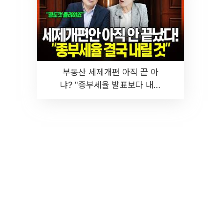
부동산 세제개편 아직 끝 아
냐? "종부세율 발표보다 내릴
것" 장기거주·양도세 전망 I 집
땅지성 I 김인만, 진미윤