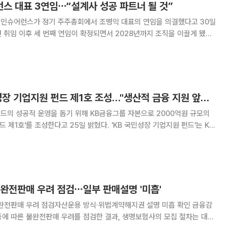
스 대표 3연임⋯“설계사 성공 파트너 될 것”
스인슈어런스가 정기 주주총회에서 조병익 대표의 연임을 의결했다고 30일
 초 대면 영업으로 전환한 이후 설계사 조직이 확대돼 현재 3000명 규모
30대 중심의 설계사 조직을 기
KB자산운용, 국민성장 기업지원 펀드 제1호 조성…"생산적 금융 지원 앞장선다"
드의 성공적 운영을 돕기 위해 KB금융그룹 자본으로 2000억원 규모의
성한다고 25일 밝혔다. 'KB 국민성장 기업지원 펀드'는 KB
손해보험, KB라이프생명, KB캐피탈 등 KB금융그룹 계열사가 전액 출자하
 대한 민간 자금 매칭을 통해
불완전판매 우려 점검⋯일부 판매설명 '미흡'
완전판매 우려 점검자산운용 방식·위법계약해지권 설명 미흡 확인 금융감
증에 따른 불완전판매 우려를 점검한 결과, 생명보험사의 모집 절차는 대체