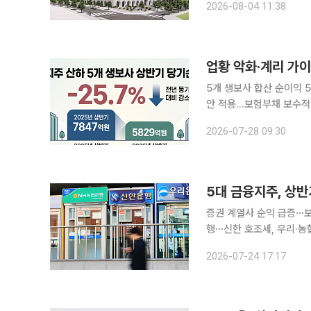
2026-08-04 11:38
업황 악화·계리 가
5개 생보사 합산 순이익 
안 적용…보험부채 보수적 접근 금융당국의 계리가정 선진화 방안 도입과 업황
금융지주 계열 주요 생명
2026-07-28 09:30
규제 여파까지 더해지면서
5대 금융지주, 상반
증권 계열사 순익 급증⋯
행⋯신한 호조세, 우리·농협 역성장 5대 금융지주가 올해 상반기 13조
증시 호황 영향으로 증권
2026-07-24 17:17
다. 24일 금융권에 따르