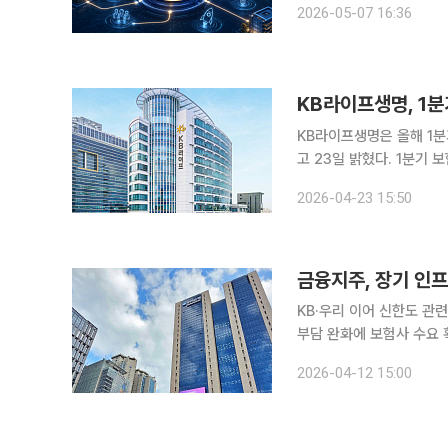
2026-05-07 16:36
을 위해 계열사들이 전방
KB라이프생명, 1
KB라이프생명은 올해 1분
고 23일 밝혔다. 1분기 보험손익은 662억원으로 집계됐다. 보험계약마진(CSM) 상각 증가와 상각
익 개선 등에 힘입어 보험
2026-04-23 15:50
평가손실로 투자손익이 2
금융지주, 장기 인
KB·우리 이어 신한도 관
부담 완화에 보험사 수요 확대…공모형 도입 논의
가능한 영구폐쇄형 인프라
2026-04-12 15:00
을 정비하면서 평가손익이