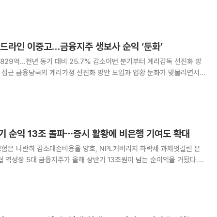
지’ 신축 공사 계약을 체결했다고 4일 밝혔다. 이번 프로젝트는 서울 및
이드라인 이중고…금융지주 생보사 순익 ‘둔화’
5829억…전년 동기 대비 25.7% 감소이번 분기부터 계리감독 선진화 방
 둔화가 맞물리면서
보험사들의 올해 상반기 실적이 둔화됐다. 본업인 보험손익이 줄어든 데다
 일부를 제외한 대부분의 회사가 순이익 감소세를
기 순익 13조 돌파⋯증시 활황에 비은행 기여도 확대
보험은 나란히 감소대손비용율 양호, NPL커버리지 하락세 과제엇갈린 은
원이 넘는 순이익을 거뒀다.
 계열사가 실적을 끌어올렸다. 보험은 손해율 상승으로 상대적으로 부진했
면 5대 금융지주(KB·신한·하나·우리·NH