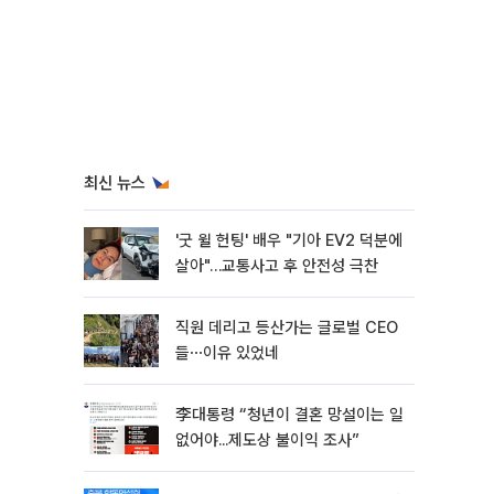
최신 뉴스
'굿 윌 헌팅' 배우 "기아 EV2 덕분에
살아"…교통사고 후 안전성 극찬
직원 데리고 등산가는 글로벌 CEO
들⋯이유 있었네
李대통령 “청년이 결혼 망설이는 일
없어야...제도상 불이익 조사”