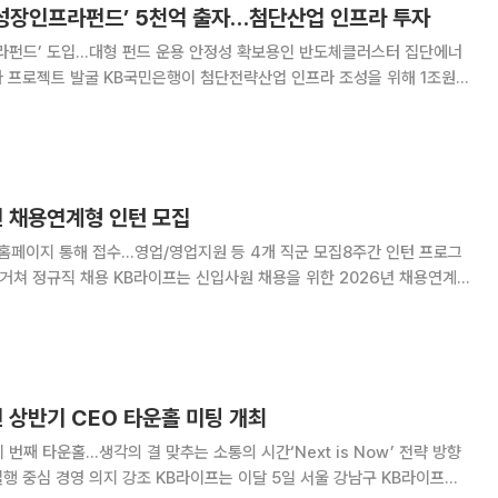
민성장인프라펀드’ 5천억 출자…첨단산업 인프라 투자
프라펀드’ 도입…대형 펀드 운용 안정성 확보용인 반도체클러스터 집단에너
단전략산업 인프라 조성을 위해 1조원
000억원을 출자한다고 12일 밝혔다. 이 펀드는 KB자산운용이
 KB손해보험, KB라이프 등 KB금융그룹
년 채용연계형 인턴 모집
 홈페이지 통해 접수…영업/영업지원 등 4개 직군 모집8주간 인턴 프로그
신입사원 채용을 위한 2026년 채용연계형
직군 △경영일반/고객 직군 △
 △IT 직군 등 4개 분야에서 진
년 상반기 CEO 타운홀 미팅 개최
 번째 타운홀…생각의 결 맞추는 소통의 시간‘Next is Now’ 전략 방향
KB라이프는 이달 5일 서울 강남구 KB라이프타