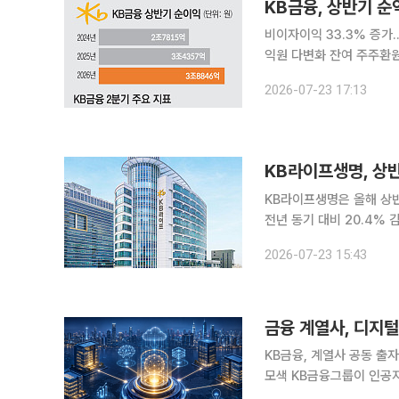
KB금융, 상반기 순
비이자이익 33.3% 증가…
익원 다변화 잔여 주주환원 1800억원
한 비은행 부문의 성장에 
2026-07-23 17:13
유지된 가운데 자본시장 
KB라이프생명, 상반
KB라이프생명은 올해 상반
전년 동기 대비 20.4% 감소한 실적이다. 순이익 감소는 
진한 가운데 건강보험 등
2026-07-23 15:43
다. 구체적으로 상반기
금융 계열사, 디지
KB금융, 계열사 공동 출
모색 KB금융그룹이 인공지능(AI)과 빅데이터 등 미래 금융의 핵심 고지를 선점하기 위해 ‘디지털 실
탄’ 투입에 박차를 가하고