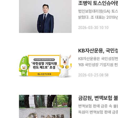
조병익 토스인슈어런
법인보험대리점(GA) 토
밝혔다. 조 대표는 2019년 취임 이후 세 번째 연임이 확정되면서 2028년까지 조직을 이끌게 됐다.
토스인슈어런스는 2022년
2026-03-30 10:10
에 육박한다. 평균 연령 
KB자산운용은 국민성장펀
'KB 국민성장 기업지원 펀드 제1호'를 조
국민은행과 KB증권, KB
2026-03-25 08:58
는 펀드다. 국민성장펀드에
금감원, 변액보험 
변액보험 판매 급증 속 불
독원이 변액보험 판매 급