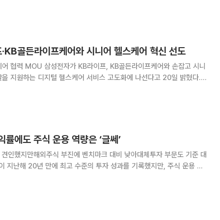
서 자산운용 방식과 위법계약해지권 설명이 미흡한 것으로 나타났다. 금
를 대상으로 실시한 변액보험 판매 미스터리쇼핑 결과
프·KB골든라이프케어와 시니어 헬스케어 혁신 선도
프, KB골든라이프케어와 손잡고 시니
을 지원하는 디지털 헬스케어 서비스 고도화에 나선다고 20일 밝혔다.
B골든라이프케어는 지난 18일 삼성전자 한국총괄 오치오 부사장, KB라이
라이프케어 조용범 대표이사가 참석한 가운
률에도 주식 운용 역량은 ‘글쎄’
과 견인했지만해외주식 부진에 벤치마크 대비 낮아대체투자 부문도 기준 대
다. 절대 수익률은 높았지만, 벤치마크(BM) 대비 성과는 오히려 뒤처지
면서 시장 상승 효과가 크게 작용했다는 분석이 나온다. 12일