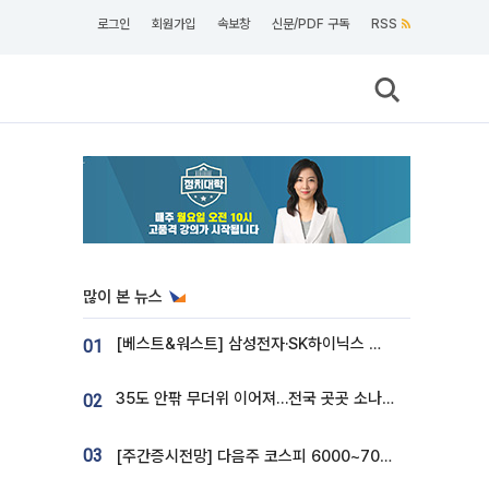
로그인
회원가입
속보창
신문/PDF 구독
RSS
많이 본 뉴스
[베스트&워스트] 삼성전자·SK하이닉스 밀린 한 주…상상인증권은 85% 급등
01
35도 안팎 무더위 이어져…전국 곳곳 소나기 [오늘 날씨]
02
03
[주간증시전망] 다음주 코스피 6000~7000⋯“外人 수급은 정책이 변수”