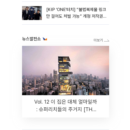
[K·IP ‘ONE’터치] “불법복제물 링크
만 걸어도 처벌 가능” 개정 저작권
법 어떻게 바뀌었나
뉴스발전소
Vol. 12 이 집은 대체 얼마일까
: 슈퍼리치들의 주거지 [THE
RARE]