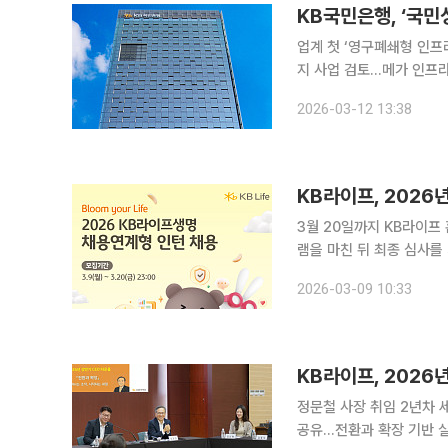
KB국민은행, ‘국
업계 첫 ‘영구폐쇄형 인
지 사업 검토…메가 인프라 프로젝트 발굴 KB국민은행이 첨
규모 ‘KB국민성장인프라펀드’에 5
2026-03-12 13:38
운용을 맡고 KB국민은행,
KB라이프, 2026
3월 20일까지 KB라이프
램을 마친 뒤 최종 심사를 거쳐 정규직 채용 KB라이프는 
인턴을 공개 모집한다고 9일 밝혔다. 이번 채용은 △영업/영업지원 
2026-03-09 10:33
상품/계리/리스크관리 직군
KB라이프, 2026
정문철 사장 취임 2년차 세
공유…전환과 확장 기반 실행 중심 경영 의지 강조 