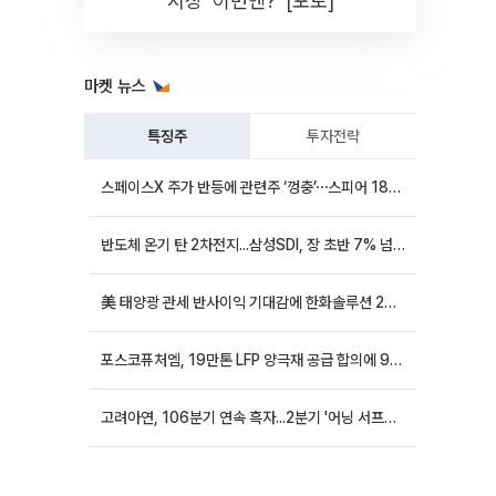
시장 '이번엔?' [포토]
마켓 뉴스
특징주
투자전략
스페이스X 주가 반등에 관련주 ‘껑충’⋯스피어 18%ㆍ에이치브이엠 12%↑
반도체 온기 탄 2차전지...삼성SDI, 장 초반 7% 넘게 껑충
美 태양광 관세 반사이익 기대감에 한화솔루션 20%대·OCI홀딩스 14%대 급등
포스코퓨처엠, 19만톤 LFP 양극재 공급 합의에 9%대 강세
고려아연, 106분기 연속 흑자...2분기 '어닝 서프라이즈'에 장 초반 12%대 강세