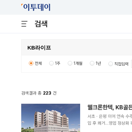
검색
전체
1주
1개월
1년
직접입력
검색결과 총
223
건
서초ㆍ은평 이어 연속 수
입 후 쾌거…영업 정상화 궤도 환경플랜트 및 종합건설 전문기업 웰크론한텍이 KB
니어 케어 전문 자회사 K