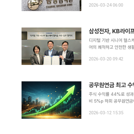
로 양호했지만 일부 항목에
2026-03-24 06:00
감원은 24일 생명보험사
삼성전자, KB라이
디지털 기반 시니어 헬스케어 협력 MOU 삼성전자가 KB라이
어의 쾌적하고 안전한 생활
삼성전자와 KB라이프, K
2026-03-20 09:42
프 김효동 전무, KB골든
공무원연금 최고 수익
주식 수익률 44%로 성
비 5%p 하회 공무원연금이 지난해 20년 만에 최고 수준의 투자 성과를 기록했지만, 주식 운용 역
량을 두고는 평가가 엇갈린
2026-03-12 15:35