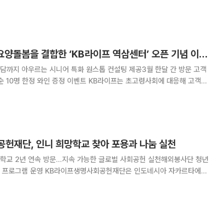
미팅을 개최했다고 6일 밝혔다. 이번 타운홀 미팅은 ‘오늘 깨어
’이라는 부제 아래 임직
KB라이프, 보험과 요양돌봄을 결합한 ‘KB라이프 역삼센터’ 오픈 기념 이벤트 실시
담까지 아우르는 시니어 특화 원스톱 컨설팅 제공3월 한달 간 방문 고객
인 증정 이벤트 KB라이프는 초고령사회에 대응해 고객의
원하는 종합 라이프컨설팅 공간 ‘KB라이프 역삼센터’ 개소를 기념한 고
객 대상 이벤트를 진행한다고 3일 밝혔다. ‘KB라이프 역삼센터
헌재단, 인니 희망학교 찾아 포용과 나눔 실천
학교 2년 연속 방문…지속 가능한 글로벌 사회공헌 실천해외봉사단 청년
회공헌재단은 인도네시아 자카르타에서
해외봉사단’ 봉사활동을 성공적으로 마무리했다고 3일 밝혔다. 이번 봉사활
 희망학교를 2년 연속 방문해 청년들의 재능기부로 포