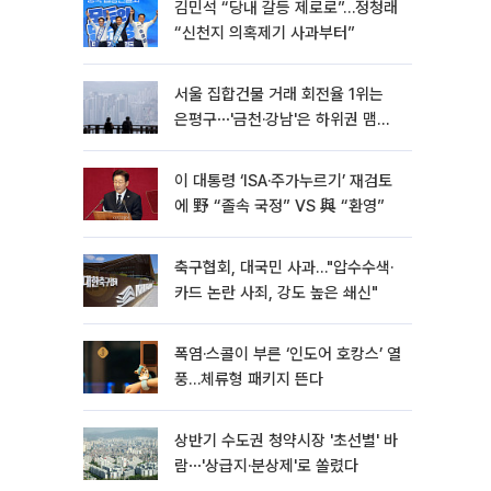
김민석 “당내 갈등 제로로”…정청래
“신천지 의혹제기 사과부터”
서울 집합건물 거래 회전율 1위는
은평구⋯'금천·강남'은 하위권 맴돌
아
이 대통령 ‘ISA·주가누르기’ 재검토
에 野 “졸속 국정” VS 與 “환영”
축구협회, 대국민 사과…"압수수색·
카드 논란 사죄, 강도 높은 쇄신"
폭염·스콜이 부른 ‘인도어 호캉스’ 열
풍…체류형 패키지 뜬다
상반기 수도권 청약시장 '초선별' 바
람⋯'상급지·분상제'로 쏠렸다