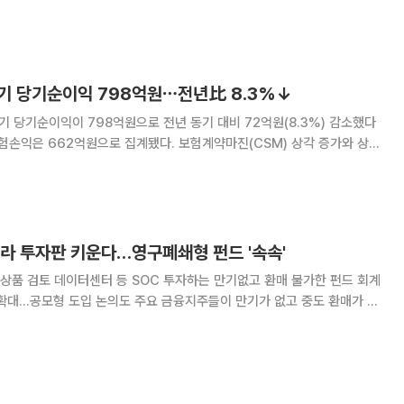
위적으로 지원 사격에 나서는 모습이
분기 당기순이익 798억원⋯전년比 8.3%↓
기 당기순이익이 798억원으로 전년 동기 대비 72억원(8.3%) 감소했다
손익은 목표를 달성했지만, 글로벌 금융시장 변동성 확대에 따른 일시적
27억원에 그치면서 전체 순이익은 줄었
프라 투자판 키운다…영구폐쇄형 펀드 '속속'
련상품 검토 데이터센터 등 SOC 투자하는 만기없고 환매 불가한 펀드 회계
도 주요 금융지주들이 만기가 없고 중도 환매가 불
펀드 출시에 나서고 있다. 지난해 금융당국이 해당 펀드의 회계처리 기준
 당기손익에 직접 반영되는 부담이 줄어들자