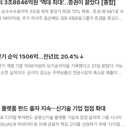
익 3조8846억원 ‘역대 최대’…증권이 끌었다 [종합]
순수수수료이익 3조원 육박 중장기 ROE 13% 목표…증권 IB·S&T로 수
, 추가 자사주·결산배당 검토 KB금융그룹이 증권을 중심으로
힘입어 반기 기준 역대 최대 실적을 썼다. 은행의 이자이익이 안정적으로
호조로 수수료이익이 크게 늘면서 그룹
기 순익 1506억…전년比 20.4%↓
기 개별 기준 1506억원의 당기순이익을 기록했다고 23일 밝혔다. 이는
주력상품인 연금시장의 축소로 매출이 부
 일부상품의 손해율과 해지율 상승으로 보험영업손익이 줄어든 영향이 컸
 보험영업손익은 1276억원으로 전년 동기
털 플랫폼 펀드 출자 지속⋯신기술 기업 접점 확대
자로 디지털 투자펀드 운용신기술·플랫폼 기업과 접점 넓히며 그룹 시너지
 있다. 단순한 재무적 투자를 넘어 그룹의 명운이 걸린 디지털 생태계 확장