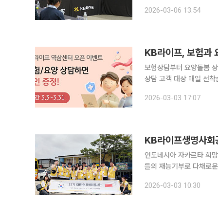
워에서2026년 상반기 CEO 타운홀 
2026-03-06 13:54
나는 조직, 시작되는 내일
보험상담부터 요양돌봄 상
상담 고객 대상 매일 선착순 10명 한정 와
노후 전반을 체계적으로 지
2026-03-03 17:07
KB라이프생명사회공
인도네시아 자카르타 희망
들의 재능기부로 다채로운 프로그램 운영 KB라이프생명사
진행한 15기 ‘KB라이프
2026-03-03 10:30
동은 인도네시아 자카르타