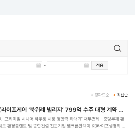
~
적용
정확도순
최신순
웰크론한텍, KB골든라이프케어 ‘북위례 빌리지’ 799억 수주 대형 계약 확보…“하반기 실적 개선에 최선”
주…프리미엄 시니어 하우징 시장 영향력 확대PF 채무면제ㆍ충당부채 환
라이프생명의 시
B골든라이프케어와 총 799억원 규모의 ‘KB골든라이프케어 북위례 빌리