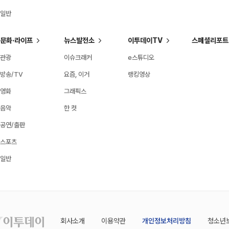
일반
문화·라이프
뉴스발전소
이투데이TV
스페셜리포트
관광
이슈크래커
e스튜디오
방송/TV
요즘, 이거
랭킹영상
영화
그래픽스
음악
한 컷
공연/출판
스포츠
일반
회사소개
이용약관
개인정보처리방침
청소년