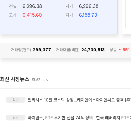
6,296.38
6,296.38
전일
시가
6,415.60
6,158.73
고가
저가
299,377
24,730,513
551
거래량(천주)
거래대금(백만)
상승
최신 시장뉴스
딜리셔스 10일 코스닥 상장…케이앤에스아이앤씨도 출격 [주간
일반
일반