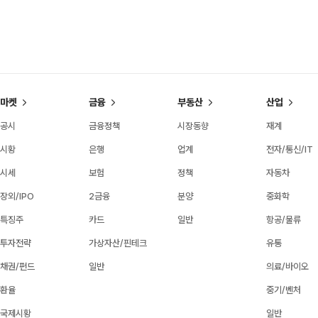
마켓
금융
부동산
산업
공시
금융정책
시장동향
재계
시황
은행
업계
전자/통신/IT
시세
보험
정책
자동차
장외/IPO
2금융
분양
중화학
특징주
카드
일반
항공/물류
투자전략
가상자산/핀테크
유통
채권/펀드
일반
의료/바이오
환율
중기/벤처
국제시황
일반