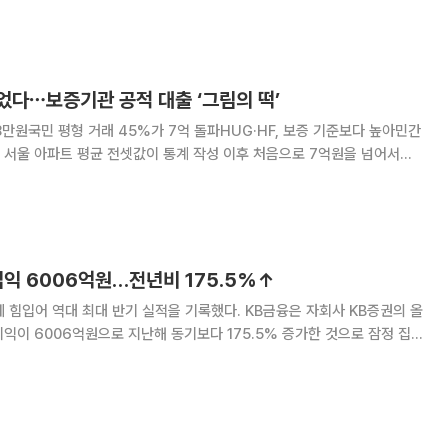
는 LH의 비주택 리모델링(매입약정 방식) 사업
었다⋯보증기관 공적 대출 ‘그림의 떡’
8만원국민 평형 거래 45%가 7억 돌파HUG·HF, 보증 기준보다 높아민간
서면
지대가 확대되고 있다. 주택도시보증공사(HUG)와 한국주택금융공사(HF)
수도권 임차보증금 7억원 이하 주택을 대상
업익 6006억원…전년비 175.5%↑
대 최대 반기 실적을 기록했다. KB금융은 자회사 KB증권의 올
이익이 6006억원으로 지난해 동기보다 175.5% 증가한 것으로 잠정 집계
0.6% 증가했다.