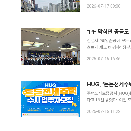
다. 분양가 고공행진에 자
2026-07-17 09:00
접 호재를 품은 '비규제 
"PF 막히면 공급도
건설사 "책임준공에 모든 
흐르게 제도 바꿔야" 정부가 주택공급 확대를 추진하는 가운데 건설업계와 금융권이 부동산 프로젝
트파이낸싱(PF) 구조를 
2026-07-16 16:46
책임을 지우고 금융기관도
HUG, ‘든든전세주
주택도시보증공사(HUG)는
다고 16일 밝혔다. 이번
화하고 공급 속도를 높이기 위해 진행된다. HUG는 2025년
2026-07-16 11:22
공급해왔다. 든든전세주택