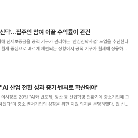
를 높인다는 계획이다. LH는 21일 경기 성남시 LH 경기
민간참여사업 금융지원 설명회’를 열었다고 밝
심신탁'…집주인 참여 이끌 수익률이 관건
위해 전세보증금을 공적 기구가 관리하는 ‘안심신탁사업’ 도입을 추진한다.
 월세 중심으로 빠르게 재편되는 상황에서 공적 기구가 월세에 상응하는
임대인의 참여를 끌어내기 어려워 전세 공급을 지탱하려는 정책 효과가 제
한될 수 있다는 지적이 나다. 20일 정치권과 업계에 따르면 정부는 전
"AI 산업 전환 성과 중기·벤처로 확산돼야"
이사장은 20일 "AI와 반도체, 방산 등 산업혁명 전환기에 중소기업에 그
겠다"며 중소·벤처기업의 성장을 위한 지원 의지를 분명히했다. 권 신임
도 중소기업중앙회에서 기자들과 만나 "중소기업과 벤처기업계가 '그때는
있도록 하는 데에 일조하고 싶다"며