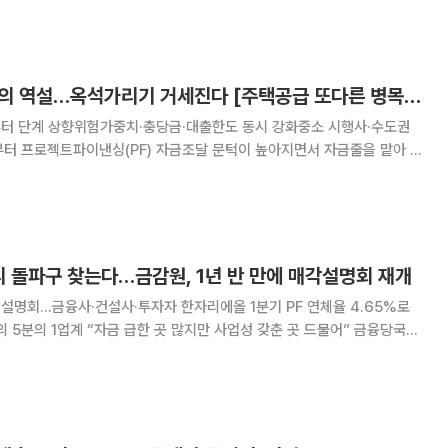
면 신규 착공이 끊기는 ‘공급 절벽’이
'자기자본 20% 룰'의 역설…옥석가리기 거세진다 [주택공급 또다른 병목 PF] ②
부터 단계 상향위험가중치·충당금·대출한도 동시 강화중소 시행사·수도권
 등 비은행권의 투자 여력도 함께 줄어들 전망이다. 금융권의 사업장 옥
중소 시행사와 수도권 외곽 사업장이 먼저 밀린다는
정리 돌파구 찾는다…금감원, 1년 반 만에 매각설명회 재개
동 설명회…금융사·건설사·투자자 한자리에올 1분기 PF 연체율 4.65%로
5분의 1업계 “자금 급한 곳 많지만 사업성 갖춘 곳 드물어” 금융당국이
젝트파이낸싱(PF) 부실 사업장 매각에 시동을 건다. PF 건전성 지표가 악화
 투자자를 한자리에 모으고