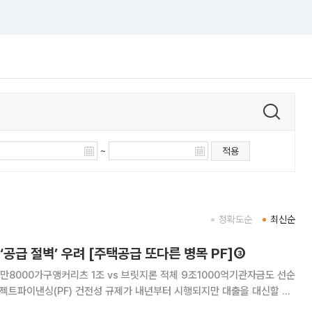
~
적용
정확도순
최신순
‘공급 절벽’ 우려 [주택공급 또다른 병목 PF]③
3만8000가구앵커리츠 1조 vs 브릿지론 적체 9조1000억기관자금도 선순
마 단계다. 금융회사 대출 문턱이 먼저 높아지고 리츠·펀드와 기관투자가의