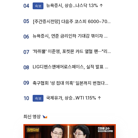
뉴욕증시, 상승...나스닥 1.3% ↑
04
속보
05
[주간증시전망] 다음주 코스피 6000~7000⋯“外人 수급은 정책이 변수”
뉴욕증시, 연준 금리인하 기대감 꺾이자 상승...S&P500 사상 최고치 [종합]
06
'차쥐뿔' 이준영, 포켓몬 카드 열혈 팬⋯"리셀러 처단할 것"
07
LIG디펜스앤에어로스페이스, 실적 발표 후 급락→반등⋯증권가 “28년까지 튼튼”
08
09
축구협회 '성 접대 의혹' 일본까지 번졌다…日 심판 실명 공개
국제유가, 상승...WTI 1.15% ↑
10
속보
최신 영상