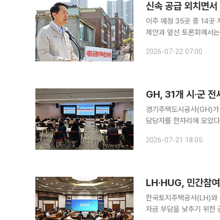
이주 예정 35곳 중 14곳 
제안과 앞선 토론회에서는
한다는 요구도 제기됐다. 
2026-07-22 07:00
경기주택도시공사(GH)가 
담당자를 한자리에 모았다. 임차보증금의 3분의 1을 국가가 보장하는 최소보장제 등 개정법의
내용을 일선 담당자에게 
2026-07-21 18:05
LH·HUG, 민간
한국토지주택공사(LH)와
자금 부담을 낮추기 위한 