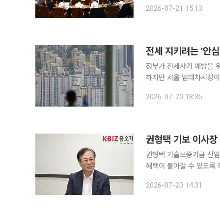
민간 참여를 확대하고 공공주택 공급 속도
2026-07-21 15:13
남부지역본부에서 ‘LH 
전세 지키려는 '안
정부가 전세사기 예방을 
하지만 서울 임대차시장이
수익을 제공하지 못하면 
2026-07-20 18:35
권형택 기보 이사장 
권형택 기술보증기금 신임 
혜택이 돌아갈 수 있도록 하
이사장은 이날 서울 여의
2026-07-20 14:31
살 만했다'고 평가할 수 