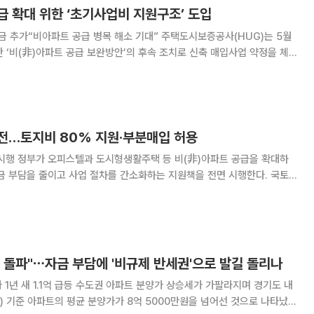
급 확대 위한 ‘초기사업비 지원구조’ 도입
파트 공급 병목 해소 기대” 주택도시보증공사(HUG)는 5월
 ‘비(非)아파트 공급 보완방안’의 후속 조치로 신축 매입사업 약정을 체
필요한 초기사업비를 조기 지원할 수 있도록 ‘도심주택 특약보증’ 운영 방
안을 마련했다고 20일 밝혔다. 도심주택 특약보증은 매입기관과
전…토지비 80% 지원·부분매입 허용
 공급을 확대하
금 부담을 줄이고 사업 절차를 간소화하는 지원책을 전면 시행한다. 국토
22 비아파트 공급 보완방안' 후속 조치를 시행한다고 20일 밝혔다. 이번
확대와 매입 기준 완화, 조기 착공 지원
억 돌파"⋯자금 부담에 '비규제 반세권'으로 발길 돌리나
아파트 분양가 상승세가 가팔라지며 경기도 내
 기준 아파트의 평균 분양가가 8억 5000만원을 넘어선 것으로 나타났