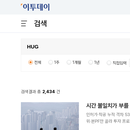
검색
전체
1주
1개월
1년
직접입력
검색결과 총
2,434
건
시간 불일치가 부를 
인허가·착공 누적 격차 5
위·본PF만 골라 투자 프로젝트파이낸싱(PF) 건전성 규제가 내년부터 시행되지만 대출을 대신할 자
기자본 시장은 아직 걸음