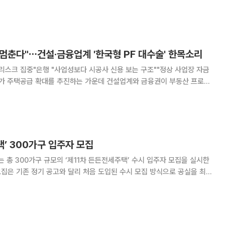
금 부담을 느낀 실수요자들이 청약·대출 규제 문턱이 낮고 대기업 직주근
반세권' 단지 선점에 나설 것이라는
 멈춘다"⋯건설·금융업계 '한국형 PF 대수술' 한목소리
리스크 집중"은행 "사업성보다 시공사 신용 보는 구조""정상 사업장 자금
근본적으로 손질해야 한다고 입을 모았다. 현재 국내 PF는 시공사에 과도한
 사업성보다 시공사의 신용에 의존하는 구조
택’ 300가구 입주자 모집
 총 300가구 규모의 ‘제11차 든든전세주택’ 수시 입주자 모집을 실시한
 모집은 기존 정기 공고와 달리 처음 도입된 수시 모집 방식으로 공실을 최소
 7월부터 총 10차례에 걸쳐 3750호를
은 HUG가 전세보증금을 대신