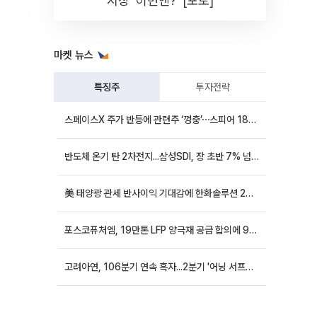
시장 '이번엔?' [포토]
마켓 뉴스
특징주
투자전략
스페이스X 주가 반등에 관련주 ‘껑충’⋯스피어 18%ㆍ에이치브이엠 12%↑
반도체 온기 탄 2차전지...삼성SDI, 장 초반 7% 넘게 껑충
美 태양광 관세 반사이익 기대감에 한화솔루션 20%대·OCI홀딩스 14%대 급등
포스코퓨처엠, 19만톤 LFP 양극재 공급 합의에 9%대 강세
고려아연, 106분기 연속 흑자...2분기 '어닝 서프라이즈'에 장 초반 12%대 강세