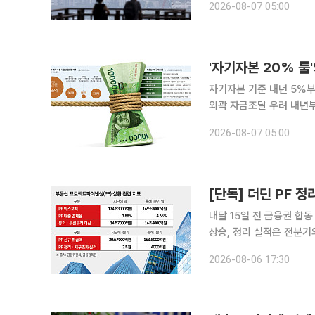
2026-08-07 05:00
지분성 자금 유입이 늦어지
자기자본 기준 내년 5%
외곽 자금조달 우려 내년부터 프로젝트파이낸싱(PF) 자금조달 문턱이 높아지면서 자금줄을 맡아 온
증권사와 저축은행, 캐피탈
2026-08-07 05:00
석 가리기가 거세지면서 
[단독] 더딘 PF 
내달 15일 전 금융권 합
상승, 정리 실적은 전분기의 
1년 반 만에 부동산 프로
2026-08-06 17:30
하자 금융회사와 건설사,