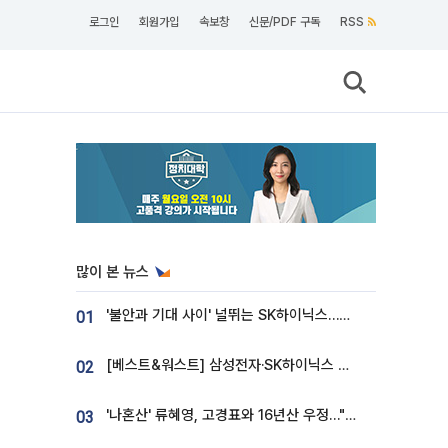
로그인
회원가입
속보창
신문/PDF 구독
RSS
많이 본 뉴스
'불안과 기대 사이' 널뛰는 SK하이닉스…증권가 "HBM4·LTA 기반 펀터멘털 견고"
01
[베스트&워스트] 삼성전자·SK하이닉스 밀린 한 주…상상인증권은 85% 급등
02
'나혼산' 류혜영, 고경표와 16년산 우정…"자취방서 부모님과 마주쳐"
03