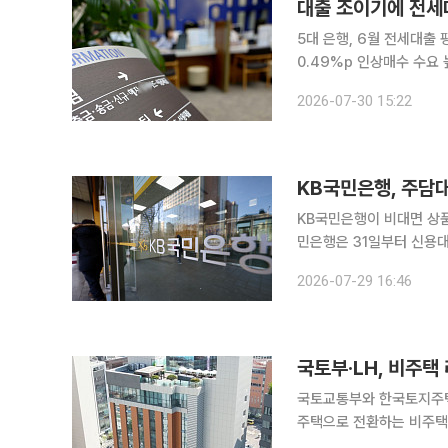
대출 조이기에 전세대
5대 은행, 6월 전세대출
0.49%p 인상매수 수요 높아지며 
담보대출 한도 축소와 접
2026-07-30 15:22
전세대출 취급 금리가 오
KB국민은행, 주담대
KB국민은행이 비대면 상품을 중심으로
민은행은 31일부터 신용대
정한다. KB신용대출과 KB급여이체신용대출, KB스타신용대출 등 주요 신용대출 금리는
2026-07-29 16:46
국토부·LH, 비주
국토교통부와 한국토지주택
주택으로 전환하는 비주택 리모델링 사업 확대
본부에서 비주택 리모델링