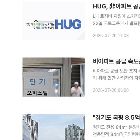
HUG, 非아파트 공
LH 토지비 지원에 초기자금 추가“비아
22일 국토교통부가 발표한
결한 사업자에게 착공 전 
2026-07-20 11:03
비아파트 공급 속도
비아파트 공급 보완 조치 시행 정부가 오피스텔과 도시형생활주택 등 비(非)아파트
기 위해 민간 사업자의 자
교통부는 이런 내용의 '5·
2026-07-20 06:00
대책은 초기 사업비 지원 
"경기도 국평 8.5
경기도 전용 84㎡ 분양가 1년 새 1.1억 급등 수도권 
전용면적 84㎡(국민평형)