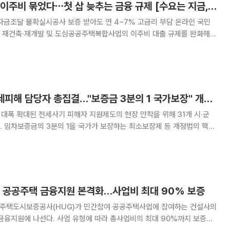
신속 공급 외치면서 이주비 묶었다⋯첫 삽 늦추는 금융 규제 [수요는 지금, 공급은 안갯속 ③]
자금조달 불확실시공사 보증 받아도 연 4~7% 고금리 부담 온라인 국민
 재건축·재개발 및 도심공공주택복합사업의 이주비 대출 규제를 완화해야
정부가 주택 공급 확대를 추진하고 있지만, 정작 현장에서는 금융·거래 규
제가 사업 속도를 늦추고 있다는 지적이 나온다. 21일 서울시
GH, 31개 시·군 전세피해 담당자 총집결…"보증금 3분의 1 국가보장" 개정법 대응
대폭 확대된 전세사기 피해자 지원제도의 현장 안착을 위해 31개 시·군
 핵심
전파하고, 주택도시보증공사(HUG)·한국토지주택공사(LH)와 손잡고 피해
자 보호망을 촘촘히 다졌다. 21일 이투데이 취재를 종합하면 GH가
참여 공공주택 금융지원 본격화…사업비 최대 90% 보증
 주택도시보증공사(HUG)가 민간참여 공공주택사업에 참여하는 건설사의
금융지원에 나선다. 사업 유형에 따라 총사업비의 최대 90%까지 보증해