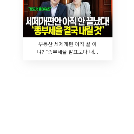
부동산 세제개편 아직 끝 아
냐? "종부세율 발표보다 내릴
것" 장기거주·양도세 전망 I 집
땅지성 I 김인만, 진미윤