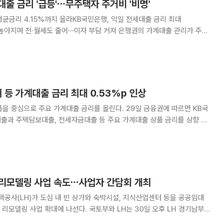
출 금리 '급등'⋯무주택자 주거비 '비명'
 평균금리 4.15%까지 올라KB국민은행, 익일 전세대출 금리 최대
전·월세도 줄어⋯이자 부담 커져 은행권의 가계대출 관리가 주택
수 제한을 넘어 전세자금대출 금리 인상으로 전방위 확산하고 있다. 상반기
름세를 보인 가운데 KB국민은행이 일부 전세
 등 가계대출 금리 최대 0.53%p 인상
 주요 가계대출 금리를 올린다. 29일 금융권에 따르면 KB국
출과 주택담보대출, 전세자금대출 등 주요 가계대출 상품 금리를 상향 조
0.10~0.50%포인트(p) 인상한다. 주택 관련 대출은 비대면 전용 상
택 리모델링 사업 속도⋯사업자 간담회 개최
공사(LH)가 도심 내 빈 상가와 숙박시설, 지식산업센터 등을 공공임대
에 나선다. 국토부와 LH는 30일 오후 LH 경기남부
 사업의 민간 참여를 확대하기 위한 사업자 간담회를 개최한다고 29일 밝