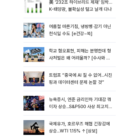
美 ‘232조 하이브리드 제재’ 임박…
K-태양광, 불확실성 털고 날개 다나
여름철 마른기침, 냉방병‧감기 아닌
천식일 수도 [e건강~쏙]
학교 혐오표현, 피해는 분명한데 형
사처벌은 왜 어려울까? [수사와 재
판]
트럼프 “중국에 AI 질 수 없어...시진
핑과 데이터센터 문제 논할 것”
뉴욕증시, 연준 금리인하 기대감 꺾
이자 상승...S&P500 사상 최고치
[종합]
국제유가, 호르무즈 해협 긴장감에
상승...WTI 1.15% ↑[상보]