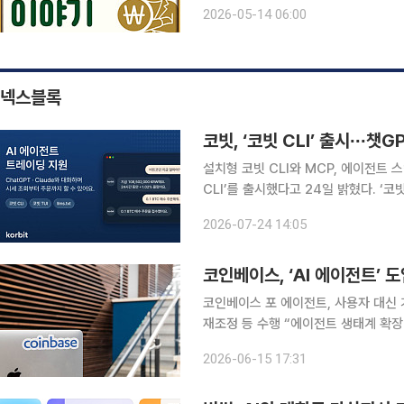
라질 채권(국채) 같은 고금리 상품에 
2026-05-14 06:00
우가 많았다. 직원이 추천하는 상품에
넥스블록
코빗, ‘코빗 CLI’ 출시∙∙∙챗
설치형 코빗 CLI와 MCP, 에이전트 스킬, 모의투자 제공 국내 
CLI’를 출시했다고 24일 밝혔다. ‘코빗 CLI’는 챗GPT와 클로드 등 인공지능(AI) 에이전트와 대화
하며 시세 조회부터 주문까지 실행할 
2026-07-24 14:05
AI 에이전트 트레이딩 도구다
코인베이스, ‘AI 에이전트’
코인베이스 포 에이전트, 사용자 대신 
재조정 등 수행 “에이전트 생태계 확장∙∙∙거래∙지출 계
거래가 가능해진다. 미국 CNBC는 11일(현지시각) 미국 최대 가상화폐거래소 코인베이스가 AI 에
2026-06-15 17:31
이전트 ‘코인베이스 포 에이전트’(Coi