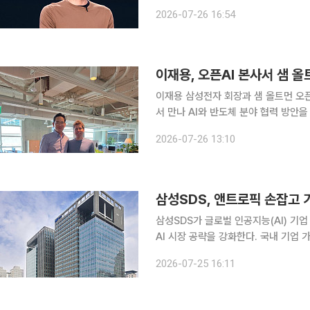
졌다. 25일(현지시간) 월스트리트저널(WSJ)은 지난해 여름 오픈AI가 AI 챗봇의 추론 능력을 강화
2026-07-26 16:54
한 이래로 전 세계 수백 명의 이용자가
이재용, 오픈AI 본사서 샘 올
이재용 삼성전자 회장과 샘 올트먼 오픈
서 만나 AI와 반도체 분야 협력 방안을 논의했다. 오픈AI는 이 회장과 올트먼
일 오전 미국 샌프란시스코 오픈AI 본사에서 회동했다
2026-07-26 13:10
용은 공개하지 않았지만 고대역폭메모리
삼성SDS, 앤트로픽 손잡고 기
삼성SDS가 글로벌 인공지능(AI) 
AI 시장 공략을 강화한다. 국내 기업
사업 확대에 나선 것이다. 삼성SDS는 미국 샌프란시스코에서 열린 'AI 서밋(AI Summit) 2026'에
2026-07-25 16:11
서 앤트로픽과 엔터프라이즈 AI 시장 