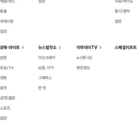
채권/펀드
일반
의료/바이오
환율
중기/벤처
국제시황
일반
일반
문화·라이프
뉴스발전소
이투데이TV
스페셜리포트
관광
이슈크래커
e스튜디오
방송/TV
요즘, 이거
랭킹영상
영화
그래픽스
음악
한 컷
공연/출판
스포츠
일반