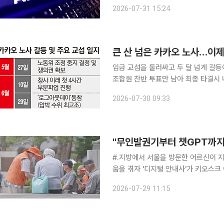
드러나면서 AI를 둘러싼 사이버 안보 우려가 더욱 커지게 됐
2026-07-31 15:24
르면 앤스로픽은 자사 사이버 보안 평가
큰 산 넘은 카카오 노사…이
임금 교섭을 둘러싸고 두 달 넘게 갈
조합원 찬반 투표만 남아 최종 타결시 내용이 공개될 예정이다
동조합총연맹 전국화학섬유식품산업노동
2026-07-30 09:33
도출했다. 카카오 노동조합은 추
#.지방에서 서울을 방문한 어르신이
움을 겪자 '디지털 안내사'가 키오스
서는 스마트폰 사용법과 카카오톡 전송은
2026-07-29 11:15