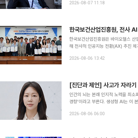
2026-08-07 11:18
도넛 모양으로 배터리로 구동된다. 명
한국보건산업진흥원, 전사 AI
한국보건산업진흥원은 바이오헬스 산업
해 전사적 인공지능 전환(AX) 추진 체계를 가동한다고 
에 발맞춰 급변하는 AI 기술 환경에
2026-08-06 13:42
위해 기관 운영 및 대고객 서비스 전반
[진단과 제언] 사고가 자라기
인간의 뇌는 본래 인지적 노력을 최소
경향’이라고 부른다. 생성형 AI는 이 본능을 정밀하게 파고
창한 정답은 사고의 마찰을 거의 없애
2026-08-06 06:00
자라야 할 시기의 아이들에게, 이 도