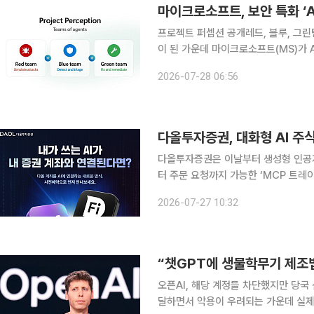
마이크로소프트, 보안 특화 ‘AI
프로젝트 퍼셉션 공개레드, 블루, 그린
이 된 가운데 마이크로소프트(MS)가 AI를 막는 AI
(NYT)에 따르면 MS는 보안 행사를
2026-07-28 06:56
션을 공개했다. 프로젝트 퍼셉션
다올투자증권, 대화형 AI 주
다올투자증권은 이날부터 생성형 인공지
터 주문 요청까지 가능한 ‘MCP 트레이딩’ 서비스의
면 MCP(Model Context Prot
2026-07-27 10:32
기능을 불러와 활용하도록 연결하는 표
“챗GPT에 생물학무기 제조법
오픈AI, 해당 계정들 차단했지만 당국 
달하면서 악용이 우려되는 가운데 실제