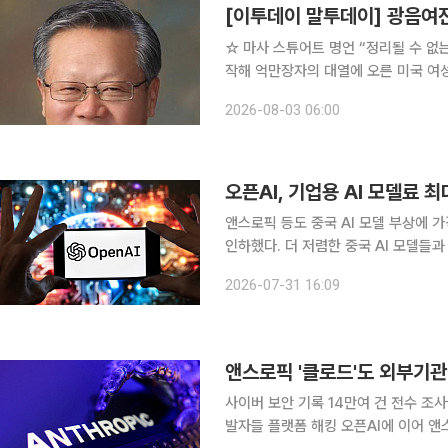
[이투데이 말투데이] 광음여
☆ 마사 스튜어트 명언 “정리될 수 없는 너무 복잡한 인생은 없다.” 가정생활 관련 서적 출판에서 시
작해 억만장자의 대열에 오른 미국 여
의 최고 권위자’다. 포천 지(誌)는 ‘
2026-08-03 06:00
‘미국에서 가장 영향력 있는 25인’에 
오픈AI, 기업용 AI 모델료 
앤스로픽 등도 중국 AI 모델 부상에 가격 인하 압박 오픈AI가 기업용 AI
인하했다. 더 저렴한 중국 AI 모델들
하하고 있다. 30일(현지시간) 로이터통신에 따르면 오픈AI는 이날 저가 보급형 AI 모델인 GPT-
2026-07-31 16:09
5.6 루나의 가격을 80%, 중가 모델인
앤스로픽 '클로드'도 외부기관
사이버 보안 기록 14만여 건 전수 조사
발자들 플랫폼 해킹 오픈AI에 이어 앤스로픽의 AI 모델이 외부 기관 시스템을 무단 해킹한 사실이