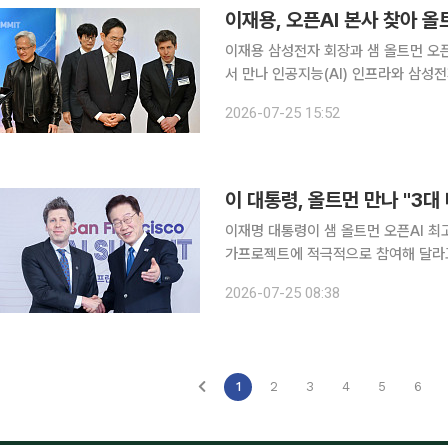
이재용, 오픈AI 본사 찾아 올
이재용 삼성전자 회장과 샘 올트먼 오픈
서 만나 인공지능(AI) 인프라와 삼성전자의 AI
과 올트먼 CEO가 25일(현지시간) 
2026-07-25 15:52
이라고 밝혔다. 양측은 고대역폭메모리(
이 대통령, 올트먼 만나 "3
이재명 대통령이 샘 올트먼 오픈AI 최고
가프로젝트에 적극적으로 참여해 달라고 
중요한 국가 중 하나로 평가하며 한국 정부의 
2026-07-25 08:38
일(현지시간) 미국 샌프란시스코에서 
1
2
3
4
5
6