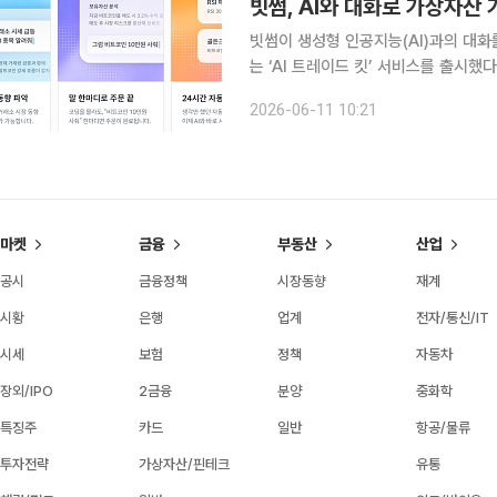
빗썸, AI와 대화로 가상자산 
빗썸이 생성형 인공지능(AI)과의 대화
는 ‘AI 트레이드 킷’ 서비스를 출시했다. 빗썸은 11일 클로드(Claude), 챗GPT(ChatGPT), 
이(Gemini) 등 주요 생성형 AI와
2026-06-11 10:21
밝혔다. AI 트레이드 킷은 이용자가
마켓
금융
부동산
산업
공시
금융정책
시장동향
재계
시황
은행
업계
전자/통신/IT
시세
보험
정책
자동차
장외/IPO
2금융
분양
중화학
특징주
카드
일반
항공/물류
투자전략
가상자산/핀테크
유통