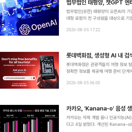
법무법인 태평양, 챗GPT 
법무법인(유한) 태평양이 오픈AI의 
대형 로펌이 전 구성원을 대상으로 기업용 AI
양이 전 구성원의 업무 혁신을 위해서 챗GPT 엔터프라이즈를 도입했다고 5일 밝혔다. IT와 제조,
2026-08-05 17:22
금융 등 다양한 산업에서 확산되고 있는
롯데백화점, 생성형 AI 내 
롯데백화점은 관광객들의 여행 정보 탐색
정확한 정보를 제공해 여행 준비 단계에
선 롯데백화점은 생성형 AI에서 롯데백
2026-08-05 06:00
화(GEO‧Generative Engine Opti
카카오, 'Kanana-o' 음
카카오는 자체 개발 옴니 인공지능(AI)
다고 4일 밝혔다. 개선된 Kanana-o는 이용자의 자연어 지시에 따라 말투와 속도, 음량, 음높이,
감정, 억양 등을 세밀하게 반영해 음성을 생성한다. 스포츠 중계나 아나운서,