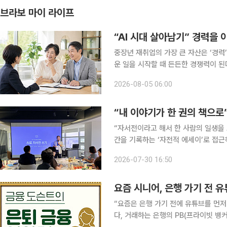
브라보 마이 라이프
“AI 시대 살아남기” 경력을
중장년 재취업의 가장 큰 자산은 ‘경력
운 일을 시작할 때 든든한 경쟁력이 된다
지금 중요한 것은 처음부터 다시 시작하
2026-08-05 06:00
기회와 연결하는 것이다. 경력을 이어
“내 이야기가 한 권의 책으로
“자서전이라고 해서 한 사람의 일생을 
간을 기록하는 ‘자전적 에세이’로 접근하면 됩니다.” 경기대학교 교수
송민호 교수의 설명에 회원들이 고개를 
2026-07-30 16:50
묻거나 개인 노트북을 펼쳐 강사가 보
요즘 시니어, 은행 가기 전 
“요즘은 은행 가기 전에 유튜브를 먼저 봐요.” 몇 년 전만 해도 은퇴자들의 재테크
다, 거래하는 은행의 PB(프라이빗 뱅커