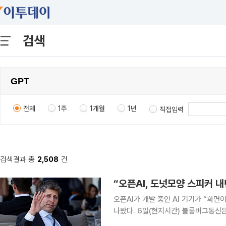
검색
전체
1주
1개월
1년
직접입력
검색결과 총
2,508
건
“오픈AI, 도넛모양 스피커 
오픈AI가 개발 중인 AI 기기가 “화면
나왔다. 6일(현지시간) 블룸버그통신은 복수의 소식통을 인용해 “오픈AI에서 출시 예정인 새로운
기기가 한 손으로 쉽게 들고 다닐 수 