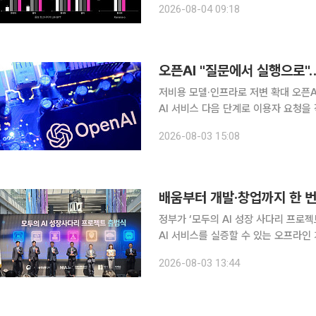
2026-08-04 09:18
반 발화와 여러 조건을 조합한 복합 지
오픈AI "질문에서 실행으로"
저비용 모델·인프라로 저변 확대 오픈AI가 자사 AI 모델 이용자가 10억명을 넘어섰다고 발표하며
AI 서비스 다음 단계로 이용자 요청을 
는 구상을 제시했다. 가격 인하와 인프
2026-08-03 15:08
배움부터 개발·창업까지 한 번
정부가 ‘모두의 AI 성장 사다리 프로젝
AI 서비스를 실증할 수 있는 오프라인
별적으로 추진되던 AI 교육·개발·실
2026-08-03 13:44
다. 과학기술정보통신부는 3일 국립